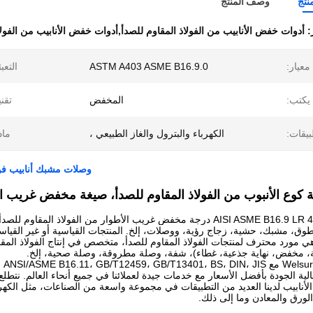
نتج
وصف المنتج
ز:
أدوات خفض الأنابيب من الفولاذ المقاوم للصدأ,أدوات خفض الأنابيب من الفولا
معيار:
ASTM A403 ASME B16.9.0
التعبئ
يكتب:
المخفض
تقني
بيقات:
الكهرباء والبترول والغاز الطبيعي ،
ماد
وصلات مشبك أنابيب فولاذية بتركيبة 
AISI ASME B16.9 L درجة مخفض غريب الأطوار من الفولاذ المقاوم للصدأ,
ق، مشبك، حشية، زجاج رؤية، ووصلات، إلخ. المنتجات القياسية أو غير القياس
zheheng ste هي مورد محترف لمنتجات الفولاذ المقاوم للصدأ، متخصص في إنتاج الفولاذ ا
ية، مخفض، نهاية جذعية، غطاء)، شفة، وصلة مطروقة، وصلة صحية، إلخ.
ية الجودة بأفضل الأسعار مع خدمات جيدة لعملائنا في جميع أنحاء العالم. نتطلع
ابيب لدينا العديد من التطبيقات في مجموعة واسعة من الصناعات، مثل الكهرباء و
الورق والمعادن وما إلى ذلك.