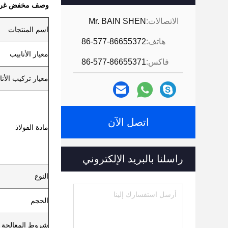
وصف مخفض غريب ا
الاتصالات:
Mr. BAIN SHEN
اسم المنتجات
هاتف:
86-577-86655372
معيار الأنابيب
فاكس:
86-577-86655371
معيار تركيب الأنا
اتصل الآن
مادة الفولاذ
راسلنا بالبريد الإلكتروني
النوع
الحجم
شروط المعالجة