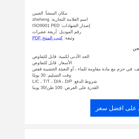
مكان المنشأ: الصين
اسم العلامة التجارية: zheheng
إصدار الشهادات: ISO9001 PED
رقم الموديل: أربعة عشرات
وثيقة:
كتيب المنتج PDF
حن
الحد الأدنى لكمية: قابل للتفاوض
الأسعار: قابل للتفاوض
ف: في حزم مع مادة مقاومة للماء ، أو التعبئة الخشبية قفص
وقت التسليم: 30 يومًا
شروط الدفع: L/C ، T/T ، D/A ، D/P
القدرة على العرض: 100 طن/30 يوما
على افضل سعر