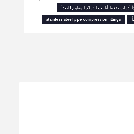
أ,أدوات ضغط أنابيب الفولاذ المقاوم للصدأ
أ
stainless steel pipe compression fittings