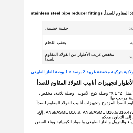
ذ المقاوم للصدأ
,
stainless steel pipe reducer fittings
ة:
حقيبة خشبية،
ة:
بعقب اللحام
مخفض غريب الأطوار من الفولاذ المقاوم
ة:
للصدأ
مخفضة غريبة 2 بوصة × 1 بوصة للغاز الطبيعي
مثل
2" X 1" وصلة كوع الأنبوب
, وصلة ثلاثية، مخفض،
ية مرحب بها!
لمقاوم للصدأ المزدوج وتجهيزات أنابيب الفولاذ المقاوم للصدأ
 إلى التعاون معكم.
البترول والغاز الطبيعي والمواد الكيميائية وبناء السفن