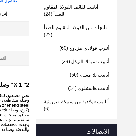
تفاصيل الم
أنابيب لفائف الفولاذ المقاوم
إبرا
للصدأ
(24)
فلنجات من الفولاذ المقاوم للصدأ
(22)
أنبوب فولاذي مزدوج
(60)
التط
أنابيب سبائك النيكل
(29)
أنابيب بلا مسام
(50)
2" X 1" وصلة كوع الأنبوب من الفولاذ المقاوم للصدأ، صيغة مخفض غريب الأطوار لتجهيزات أنابيب الفولاذ المقاوم للصدأ
أنابيب هاستيلوي
(14)
نحن مصنعون لـ
R 45
وصلة متقاطعة، طو
أنابيب فولاذية من سبيكة فيرريتية
el
(6)
(كوع، وصلة ثلاث
تتوافق منتجات Welsure مع ANSI/ASME B16.9، ANSI/ASME B16.5/B16.47، ANSI/ASME B16.11، GB/T12459، GB/T13401، BS، DIN، JIS، إلخ.
سنقدم منتجات عال
وجدت مخفضات الأن
والتدفئة وصناعة 
الاتصالات