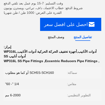
وقت التسليم: 7-15 يوم عمل بعد تلقي الدفع
شروط الدفع: خطاب الاعتماد، د/ف، تي/تي، ويسترن يونيون
القدرة على العرض: 1000 طن / طن شهريا
احصل على افضل سعر
تفاصيل المنتج
وصف المنتج
إبراز:
أدوات الأنابيب,أجهزة تخفيف الحركة الحركية أدوات الأنابيب,WP316L
أدوات أنابيب SS
WP316L SS Pipe Fittings
,
Eccentric Reducers Pipe Fittings
,
سماكة:
SCH5S-SCH160 أو كما هو مطلوب
مقاس:
1/4 "- 60"
التطوير التنظيمي:
6-2000 مم