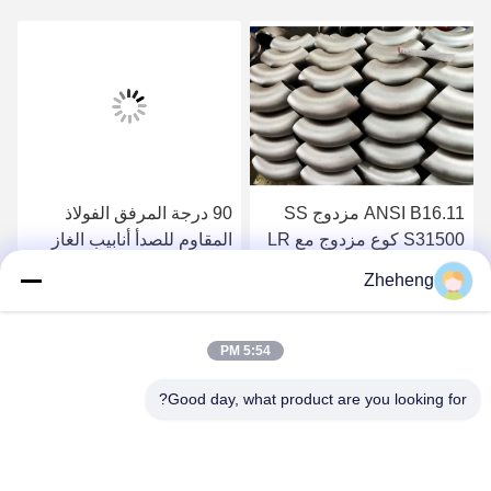
ANSI B16.11 مزدوج SS
90 درجة المرفق الفولاذ
S31500 كوع مزدوج مع LR
المقاوم للصدأ أنابيب الغاز
Butt Weld 2 بوصة 90 درجة
المكونات صيغة حساب
Zheheng
بسيطة
احصل على افضل سعر
احصل على افضل سعر
5:54 PM
Good day, what product are you looking for?
Wenzhou Zheheng Steel Industry Co.,Ltd