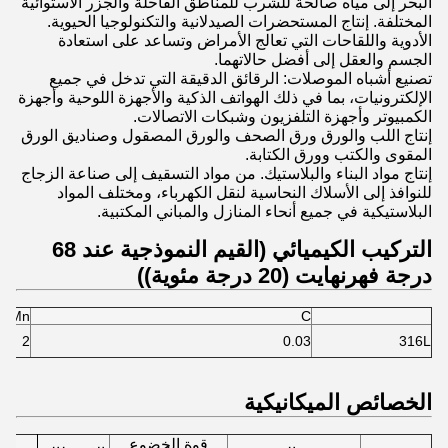
البحر إلى مياه صالحة للشرب للمناطق القاحلة والجزر الاستوائية
المختلفة. إنتاج المستحضرات الصيدلانية والتكنولوجيا الحيوية.
الأدوية واللقاحات التي تعالج الأمراض وتساعد على استعادة
الجسم والعقل إلى أفضل حالاتهما.
تصنيع أشباه الموصلات: الرقائق الدقيقة التي تدخل في جميع
الإلكترونيات، بما في ذلك الهواتف الذكية والأجهزة اللوحية وأجهزة
الكمبيوتر وأجهزة التلفزيون وشبكات الاتصالات.
إنتاج اللب والورق ورق الصحف والورق المصقول وصناديق الورق
المقوى والكتب وورق الكتابة.
إنتاج مواد البناء والبلاستيك. من مواد التسقيف إلى صناعة الزجاج
للنوافذ إلى الأسلاك النحاسية لنقل الكهرباء، ومختلف المواد
البلاستيكية في جميع أنحاء المنازل والمباني المكتبية.
التركيب الكيميائي (القيم النموذجية عند 68
درجة فهرنهايت (20 درجة مئوية))
Mn
C
2
0.03
316L
الخصائص الميكانيكية
قوة الخضوع