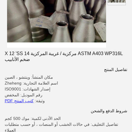
ASTM A403 WP316L مركزية / غريبة المركزية 14 X 12 'SS
ضخم الأنابيب
تفاصيل المنتج
مكان المنشأ: وينتشو ، الصين
اسم العلامة التجارية: Zheheng
إصدار الشهادات: ISO9001
رقم الموديل: المخفض
وثيقة:
كتيب المنتج PDF
شروط الدفع والشحن
الحد الأدنى لكمية: موك 500 كجم
تفاصيل التغليف: في حالات الخشب أو المنصات ، أو حسب متطلبات
العملاء