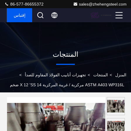
86-577-86655372
sales@zhehengsteel.com
إقتباس
المنتجات
المنزل
>
المنتجات
>
تجهيزات أنابيب الفولاذ المقاوم للصدأ
>
ASTM A403 WP316L مركزية / غريبة المركزية 14 X 12 'SS ضخم
الأنابيب