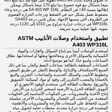
K. تحتوي وحدة A403 WP316L القوية على قوة شد دنيا تبلغ 485
ميجا باسكال مع قوة خضوع دنيا تبلغ 170 ميجا باسكال ويمكن
إطالتها بنسبة 40٪ في النظام. SA 403 WP 316L هي درجة وعاء
مضغوط تعمل بشكل جيد في الضغط ودرجات الحرارة القصوى
في الظروف التي يسببها الإجهاد. يمكن تلدين درجة SA403
WP316L في درجات حرارة تتراوح بين 1010 إلى 1120 درجة
مئوية، تليها عملية تبريد سريعة.
تطبيق واستخدام وصلات الأنابيب ASTM
A403 WP316L
تُستخدم الوصلات أينما يتم إنتاج السوائل والغازات والمواد
الكيميائية والسوائل الأخرى ومعالجتها ونقلها أو استخدامها. نطاق
الصناعات واسع جدًا، كما هو موضح أدناه:
الصناعات المتعلقة بالطاقة: صناعات النفط والغاز، بما في ذلك
المنبع (الاستكشاف والإنتاج)، والوسط (النقل عن طريق السفن
وخطوط الأنابيب والسكك الحديدية والشاحنات؛ التخزين والبيع
بالجملة) والمصب (التكرير إلى وقود أو مواد كيميائية؛ التسويق
والتوزيع). محطات الطاقة التي تستخدم الوقود الأحفوري أو
النووي. الطاقة الحرارية الأرضية لتسخير الحرارة من الأرض.
إنتاج الأغذية والمشروبات. من المكونات الأساسية إلى الحلويات
المعقدة. من الحليب إلى العصائر والمشروبات الأخرى. سلسلة
التبريد للحفاظ على المنتجات طازجة والمشروبات والأطعمة
المجمدة في درجة حرارة محددة. محطات تحلية لتحويل مياه