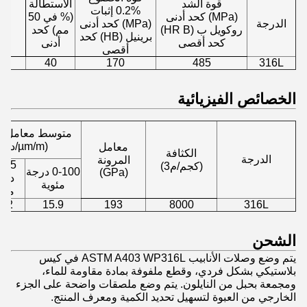
قوة الشد
الاستطالة
0.2% إثبات
(MPa) كحد أدنى
(% في 50
الدرجة
(MPa) كحد أدنى
روكويل ب (HR B)
مم) كحد
برينيل (HB) كحد
كحد أقصى
أدنى
أقصى
95
40
170
485
316L
الخصائص الفيزيائية
متوسط معامل ال
(µm/m/درجة مئوية)
معامل
الكثافة
الدرجة
المرونة
315
(كجم/م3)
0-100 درجة
(GPa)
درج
مئوية
مئو
6.2
15.9
193
8000
316L
الشحن
يتم وضع وصلات الأنابيب ASTM A403 WP316L في كيس
بلاستيكي بشكل فردي، وقطع ملفوفة بمادة مقاومة للماء،
ومجمعة بحبل من النايلون. يتم وضع ملصقات واضحة على الجزء
الخارجي من العبوة لتسهيل تحديد الكمية ومعرف المنتج.