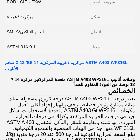
شروط السعر:
FOB ، CIF ، EXW
شكل:
مركزية / غريبة
اتصال:
اللحام التناكبي/SMLS
معيار:
ASTM B16.9.1
ASTM A403 WP316L مركزية / غريبة المركزية 14 X 12 'SS ضخم
الأنابيب
وصلات أنابيب ASTM A403 WP316L متحدة المركز/غير مركزة 14 ×
12 بوصة من الفولاذ المقاوم للصدأ
الخصائص
تعتبر درجة ASTM A403 WP316L درجة كربون مشغولة تمتلك
متانة ممتازة وتوفر خصائص زحف وانهيار إجهاد أعلى. تعمل
مكونات ASTM A403 Gr WP316L متعددة الاستخدامات بشكل
جيد في درجات الحرارة المرتفعة وكذلك في درجات الحرارة
المبردة. إنها تتمتع بمقاومة للتنقر والتآكل الشقوق. ASTM A 403
WP 316L متين جدًا في البيئات الحمضية والسموم الكيميائية.
تبلغ السعة الحرارية النوعية للدرجة 500 عند 20 درجة مئوية J/kg