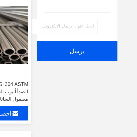
يرسل
مصقول السات
احصل