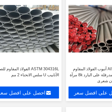
AISI 304 ASTM أنبوب الفولاذ المقاوم
ASTM 304316L الفولاذ المقاوم لل
للصدأ أنبوب المدرفلة على البارد 8k مرآة
الأنابيب U سلس الانحناء 2 مم
ان شعري
 على افضل سعر
احصل على افضل سعر