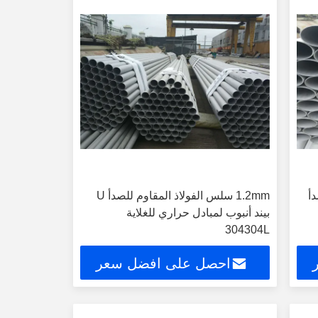
صدأ
1.2mm سلس الفولاذ المقاوم للصدأ U
بيند أنبوب لمبادل حراري للغلاية
304304L
احصل على افضل سعر