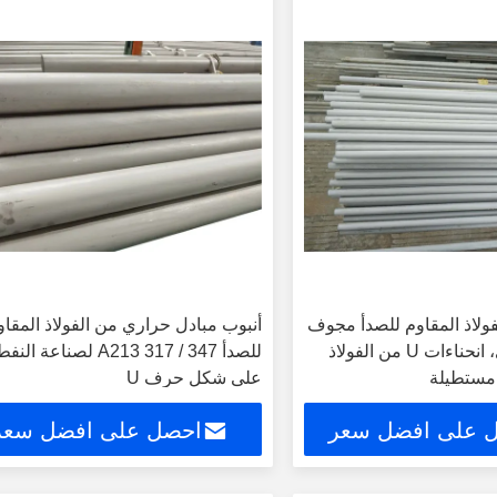
من الفولاذ المقاوم للصدأ مجوف
أنبوب مبادل حراري من الفولاذ المقاو
ذو شكل دائري، انحناءات U من الفولاذ
للصدأ A213 317 / 347 لصناعة النف
 مستطيلة
على شكل حرف U
 على افضل سعر
احصل على افضل سعر