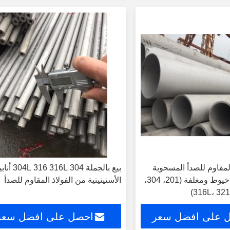
المقاوم للصدأ المسحوبة
بيع بالجملة 304 6 316L
بارد، أنابيب بلا خيوط ومغلفة (201، 304،
الأستينيتية من الفولاذ المقاوم للصدأ
316L، 3
 على افضل سعر
احصل على افضل سعر