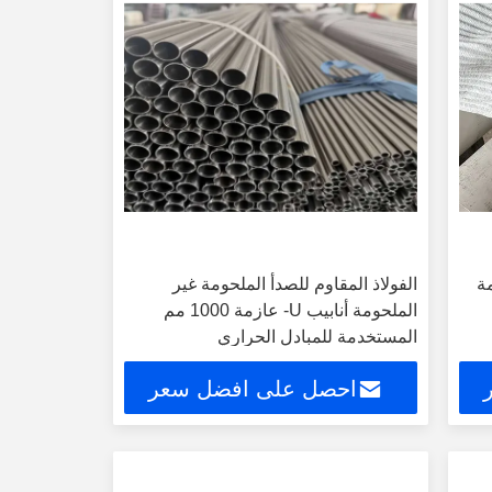
حوم U عازمة
الفولاذ المقاوم للصدأ الملحومة غير
الملحومة أنابيب U- عازمة 1000 مم
المستخدمة للمبادل الحراري
احصل على افضل سعر