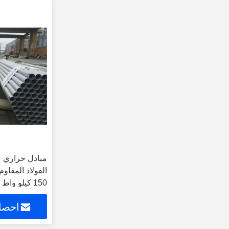
الفولاذ المقاوم
150 كيلو واط على شكل حرف U
احصل