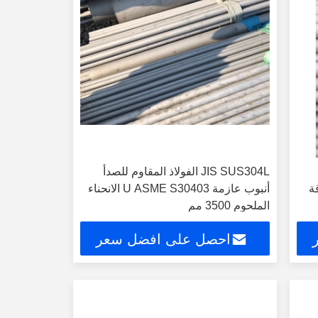
JIS SUS304L الفولاذ المقاوم للصدأ
قة
أنبوب عازمة U ASME S30403 الانحناء
الملحوم 3500 مم
احصل على افضل سعر