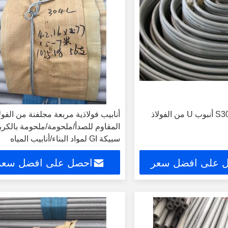
S30400 / 1.4301 أنبوب U من الفولاذ
أنابيب فولاذية مربعة مجلفنة من الفول
المقاوم للصدأ/ملحومة/ملحومة بالكرب
سبيكة GI لمواد البناء/أنابيب المياه
 على افضل سعر
احصل على افضل سعر