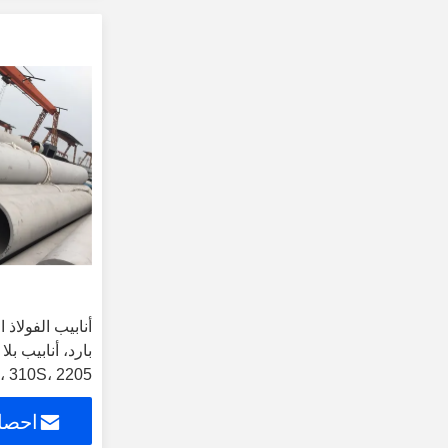
أنابيب الفولاذ 
21، 310S، 2205)
احصل