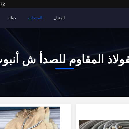
372
المنزل
المنتجات
حولنا
فولاذ المقاوم للصدأ ش أنبو