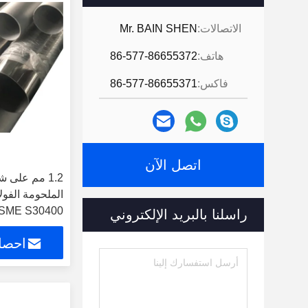
الاتصالات:
Mr. BAIN SHEN
هاتف:
86-577-86655372
فاكس:
86-577-86655371
اتصل الآن
1.2 مم على ش
SME S30400
راسلنا بالبريد الإلكتروني
احصل