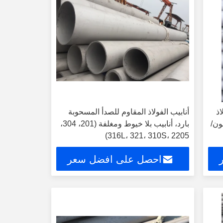
اذ
أنابيب الفولاذ المقاوم للصدأ المسحوبة
ون/
بارد، أنابيب بلا خيوط ومغلفة (201، 304،
316L، 321، 310S، 2205)
احصل على افضل سعر