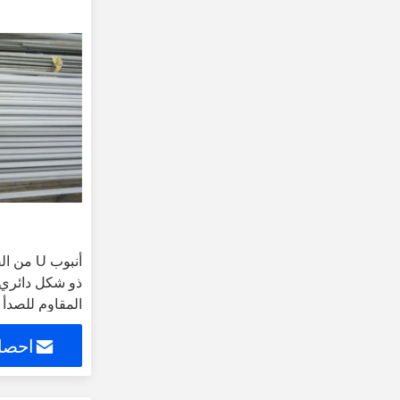
أنبوب U 
المقاوم للصدأ
احصل