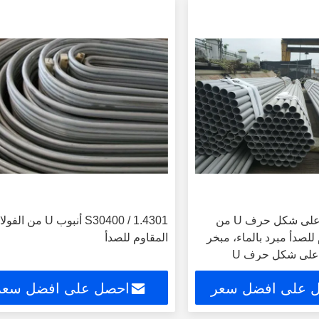
مبادل حراري على شكل حرف U من
S30400 / 1.4301 أنبوب U من الفو
 للصدأ مبرد بالماء، مبخر
المقاوم للصدأ
 على افضل سعر
احصل على افضل سعر