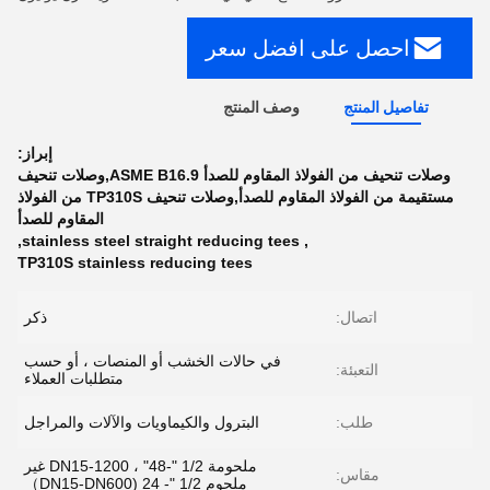
احصل على افضل سعر
تفاصيل المنتج
وصف المنتج
إبراز:
وصلات تنحيف من الفولاذ المقاوم للصدأ ASME B16.9,وصلات تنحيف
مستقيمة من الفولاذ المقاوم للصدأ,وصلات تنحيف TP310S من الفولاذ
المقاوم للصدأ
,
stainless steel straight reducing tees
,
TP310S stainless reducing tees
اتصال:
ذكر
في حالات الخشب أو المنصات ، أو حسب
التعبئة:
متطلبات العملاء
طلب:
البترول والكيماويات والآلات والمراجل
ملحومة 1/2 "-48" ، DN15-1200 غير
مقاس:
ملحوم 1/2 "- 24 (DN15-DN600）