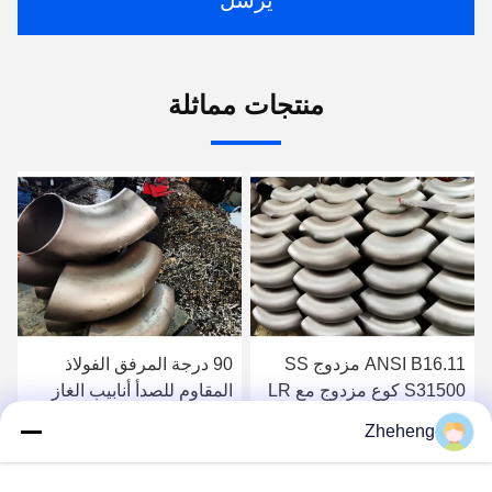
منتجات مماثلة
ANSI B16.11 مزدوج SS
90 درجة المرفق الفولاذ
S31500 كوع مزدوج مع LR
المقاوم للصدأ أنابيب الغاز
Butt Weld 2 بوصة 90 درجة
المكونات صيغة حساب
Zheheng
بسيطة
احصل على افضل سعر
احصل على افضل سعر