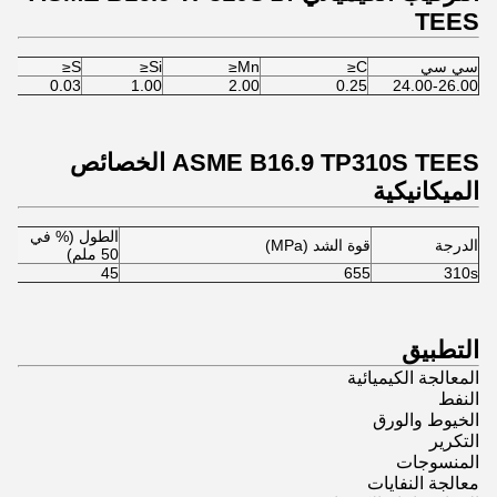
TEES
سي سي
C≤
Mn≤
Si≤
S≤
0.03
1.00
2.00
0.25
24.00-26.00
ASME B16.9 TP310S TEES الخصائص
الميكانيكية
الطول (% في
الدرجة
قوة الشد (MPa)
قوة
50 ملم)
10
45
655
310s
التطبيق
المعالجة الكيميائية
النفط
الخيوط والورق
التكرير
المنسوجات
معالجة النفايات