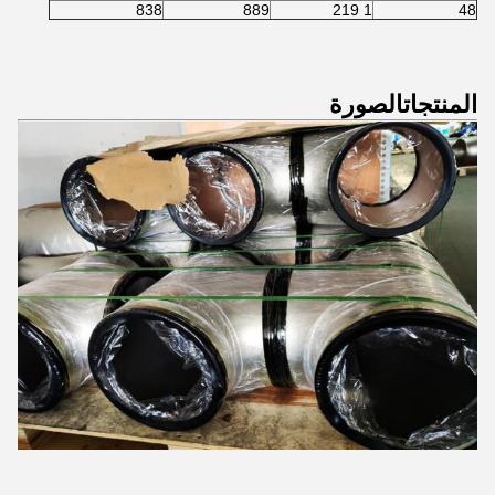
838
889
1 219
48
المنتجات
الصورة