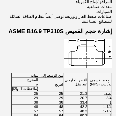
المرافق/إنتاج الكهرباء
معدات صناعية
السيارات
صناعات ضغط الغاز وتوزيعه توصي أيضاً بنظام الطاقة السائلة
للمصانع الصناعية.
إشارة حجم القميص ASME B16.9 TP310S
من الوسط إلى النهاية
المخرج
الحجم الاسمي
القطر الخارجي
للأنابيب (NPS)
عند بيفل
م
اهرب
ج
[ملاحظات
⑴
و
⑵
]
نصف
21.3
25
25
29
29
26.7
3/4
38
38
33.4
1
48
48
42.2
1-1/4
57
57
48.3
1-1/2
64
64
60.3
2