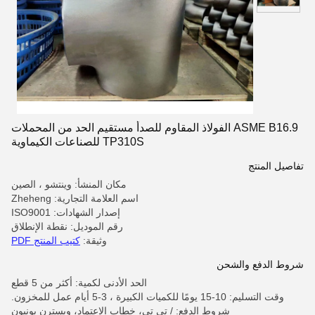
ASME B16.9 الفولاذ المقاوم للصدأ مستقيم الحد من المحملات
TP310S للصناعات الكيماوية
تفاصيل المنتج
مكان المنشأ: وينتشو ، الصين
اسم العلامة التجارية: Zheheng
إصدار الشهادات: ISO9001
رقم الموديل: نقطة الإنطلاق
وثيقة:
كتيب المنتج PDF
شروط الدفع والشحن
الحد الأدنى لكمية: أكثر من 5 قطع
وقت التسليم: 10-15 يومًا للكميات الكبيرة ، 3-5 أيام عمل للمخزون.
شروط الدفع: / تي تي، خطاب الاعتماد، ويسترن يونيون