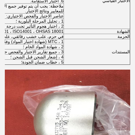
الاختبار القياسي
6. اختبار الاستقامة.
ملاحظة: يجب أن يتم توفير جميع الاخت
للمعايير ونتائج الاختبار.
عناصر الاختبار والفحص الاختياري:
1 ، تحليل المرحلة البلورية ؛
2 ، اختبار هجوم التأثير تحت درجة حرارة منخفضة ؛
الشهادة
9001 ، ISO14001 ، OHSAS 18001
الحزمة
في حزم، علب خشب رقائقي، علب خشبي
1 ، MTC (شهادة اختبار المواد) وفقًا لـ EN10312 ؛
2 ، شهادة المواد الخام ؛
المستندات
3 ، جميع تقارير الاختبار والفحص حسب PO والمعايير ؛
4 ، إشعار الشحن قبل الشحن ؛
5 ، خطاب ضمان الجودة؛