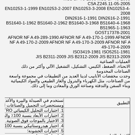
CSA Z245.11-05-2005
EN10253-1-1999 EN10253-2-2007 EN10253-3-2008 EN10253-4-
2008
DIN2616-1-1991 DIN2616-2-1991
BS1640-1-1962 BS1640-2-1962 BS1640-3-1968 BS1640-4-1968
BS1965-1-1963
GOST17378-2001
AFNOR NF A 49-289-1990 AFNOR NF A 49-170-1-1999 AFNOR
NF A 49-170-2-2009 AFNOR NF A 49-170-3-2009 AFNOR NF A
49-170-4-2009
ISO3419-1981 ISO5251-1981
JIS B2311-2009 JIS B2312-2009 JIS B2313-2009
العمليات الصناعية
الانحناء، الضغط، الكبس، التشكيل، التشغيل الآلي وأكثر من ذلك
الصناعات المخدومة
وجدت مخفضات الأنابيب لدينا العديد من التطبيقات في مجموعة واسعة
من الصناعات، مثل الكهرباء والبترول والغاز الطبيعي والمواد الكيميائية
وبناء السفن والتدفئة وصناعة الورق والمعادن وما إلى ذلك.
تستخدم في الصيدلة والبيرة والأغذية 
التطبيق
ومستحضرات التجميل والصناعات الكي
1. اختبارات التحليل الكيميائي PMI / SPECTRO بنسبة 100٪؛
2. اختبارات الأبعاد بنسبة 100٪ والفحص البصري بنسبة 100٪؛
3. الاختبار بالموجات فوق الصوتية.
4. اختبار هيدروستاتيكي بنسبة 100٪
5. اختبارات الخشونة؛