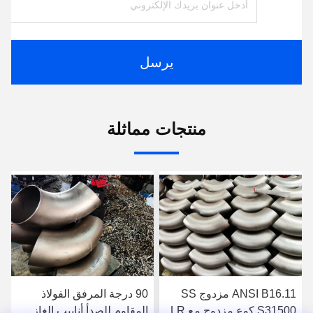
يرسل
منتجات مماثلة
ANSI B16.11 مزدوج SS
90 درجة المرفق الفولاذ
S31500 كوع مزدوج مع LR
المقاوم للصدأ أنابيب الغاز