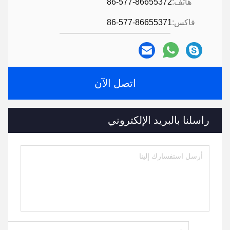
هاتف:
86-577-86655372
فاكس:
86-577-86655371
اتصل الآن
راسلنا بالبريد الإلكتروني