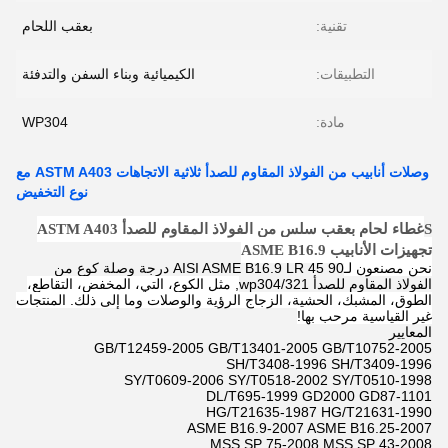
تقنية:
بعقب اللحام
التطبيقات:
الكيميائية وبناء السفن والتدفئة
مادة:
WP304
وصلات أنابيب من الفولاذ المقاوم للصدأ ثلاثية الاتجاهات ASTM A403 مع
نوع التخفيض
S
غطاء لحام بعقب سلس من الفولاذ المقاوم للصدأ ASTM A403
تجهيزات الأنابيب ASME B16.9
نحن مصنعون لـ
AISI ASME B16.9 LR 45 90 درجة وصلة كوع من
الفولاذ المقاوم للصدأ wp304/321
, مثل الكوع، التي، المخفض، التقاطع،
الطوق، المشبك، الحشية، الزجاج الرؤية والوصلات وما إلى ذلك. المنتجات
غير القياسية مرحب بها!
المعايير
GB/T12459-2005 GB/T13401-2005 GB/T10752-2005
SH/T3408-1996 SH/T3409-1996
SY/T0609-2006 SY/T0518-2002 SY/T0510-1998
DL/T695-1999 GD2000 GD87-1101
HG/T21635-1987 HG/T21631-1990
ASME B16.9-2007 ASME B16.25-2007
MSS SP 75-2008 MSS SP 43-2008