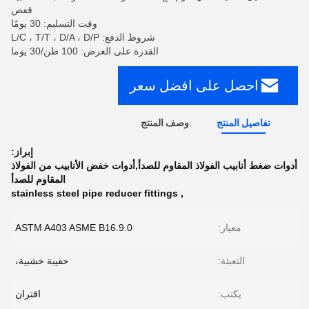
قفص
وقت التسليم: 30 يومًا
شروط الدفع: L/C ، T/T ، D/A ، D/P
القدرة على العرض: 100 طن/30 يوما
احصل على افضل سعر
تفاصيل المنتج
وصف المنتج
إبراز:
أدوات ضغط أنابيب الفولاذ المقاوم للصدأ,أدوات خفض الأنابيب من الفولاذ
المقاوم للصدأ
stainless steel pipe reducer fittings
,
معيار:
ASTM A403 ASME B16.9.0
التعبئة:
حقيبة خشبية،
يكتب:
اقتران