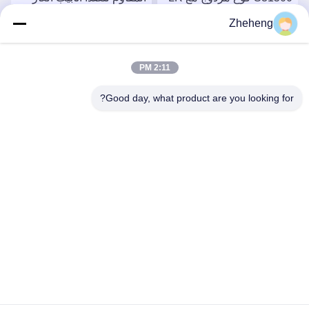
Butt Weld 2 بوصة 90 درجة
المكونات صيغة حساب
Zheheng
بسيطة
احصل على افضل سعر
احصل على افضل سعر
2:11 PM
Good day, what product are you looking for?
Wenzhou Zheheng Steel Industry Co.,Ltd
sales@zhehengsteel.com
86-577-86655372
رقم 999 مطار ونجوهو مدينة ونجوهو، شيجيانغ الصين
الصين جودة جيدة أنابيب الفولاذ المقاوم للصدأ غير الملحومة المورد.