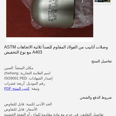
وصلات أنابيب من الفولاذ المقاوم للصدأ ثلاثية الاتجاهات ASTM
A403 مع نوع التخفيض
تفاصيل المنتج
مكان المنشأ: الصين
اسم العلامة التجارية: zheheng
إصدار الشهادات: ISO9001 PED
رقم الموديل: أربعة عشرات
وثيقة:
كتيب المنتج PDF
شروط الدفع والشحن
الحد الأدنى لكمية: قابل للتفاوض
الأسعار: قابل للتفاوض
تفاصيل التغليف: في حزم مع مادة مقاومة للماء ، أو التعبئة الخشبية