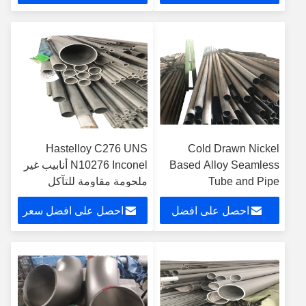
سعر
Hastelloy C276 UNS
Cold Drawn Nickel
Based Alloy Seamless
N10276 Inconel أنابيب غير
Tube and Pipe
ملحومة مقاومة للتآكل
Annealed and Pickled
احصل على افضل
احصل على افضل سعر
Inconel600 Incoloy800h
Inconel625
سعر