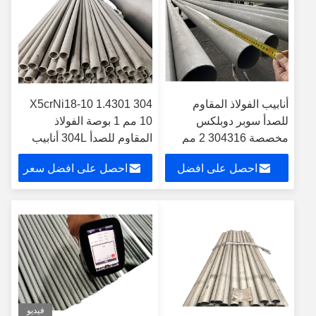
أنابيب الفولاذ المقاوم
304 X5crNi18-10 1.4301
للصدأ سوبر دوبلكس
10 مم 1 بوصة الفولاذ
مخصصة 304316 2 مم
المقاوم للصدأ 304L أنابيب
SCH10 ايسي DIN 17456
احصل على افضل
احصل على افضل سعر
6000 مم
سعر
فيديو