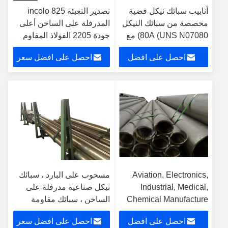
أنابيب سبائك نيكل فضية
تصدير التعبئة incolo 825
مخصصة من سبائك النيكل
المدرفلة على الساخن أعلى
80A (UNS N07080) مع
جودة 2205 الفولاذ المقاوم
SGS
للصدأ الأنابيب 1.4462 سبائك
احصل على افضل
احصل على افضل سعر
النيكل
سعر
Aviation, Electronics,
مسحوب على البارد ، سبائك
Industrial, Medical,
نيكل صناعية مدرفلة على
Chemical Manufacture
الساخن ، سبائك مقاومة
Super Nickel Alloy W. Nr
للتآكل عالية ، أنابيب Uns
احصل على افضل
احصل على افضل سعر
N10276
2.4858 Incoloy 825 Pipe