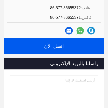
هاتف:
86-577-86655372
فاكس:
86-577-86655371
اتصل الآن
راسلنا بالبريد الإلكتروني