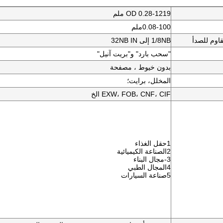
OD 0.28-1219 ملم
0.08-100ملم
مقاوم للصدأ
1/8NB إلى 32NB IN
"سحب بارد" و"بريت آنيل"
بدون خيوط ، مصفحة
المخلل، برايت؛
EXW، FOB، CNF، CIF الخ
1حقل الغذاء
2الصناعة الكيميائية
3-مجال البناء
4المجال الطبي
5صناعة السيارات