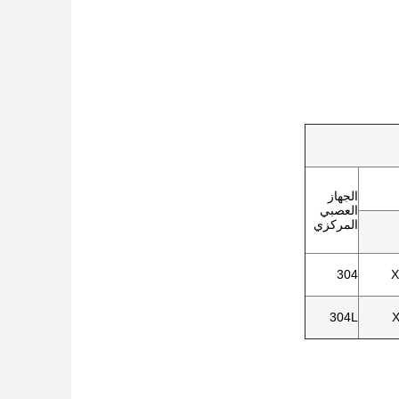
الجهاز
العصبي
المركزي
304
X
304L
X