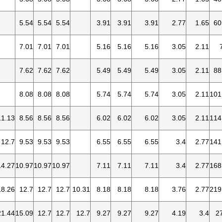
5.54
5.54
5.54
3.91
3.91
3.91
2.77
1.65
60
7.01
7.01
7.01
5.16
5.16
5.16
3.05
2.11
7.62
7.62
7.62
5.49
5.49
5.49
3.05
2.11
88
8.08
8.08
8.08
5.74
5.74
5.74
3.05
2.11
101
11.13
8.56
8.56
8.56
6.02
6.02
6.02
3.05
2.11
114
12.7
9.53
9.53
9.53
6.55
6.55
6.55
3.4
2.77
141
14.27
10.97
10.97
10.97
7.11
7.11
7.11
3.4
2.77
168
18.26
12.7
12.7
12.7
10.31
8.18
8.18
8.18
3.76
2.77
219
21.44
15.09
12.7
12.7
12.7
9.27
9.27
9.27
4.19
3.4
2