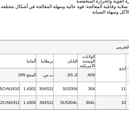
لتقريبي
الولايات
المتحدة
اليابان
بريطانيا
ألمانيا
الأمريكية
إيزو
AISI
الـ JIS
ب.س.
المنتج DIN
5CrNi1810
1.4301
304S31
SUS304
304
11
2CrNi1911
1.4306
304S11
SUS304L
304L
10