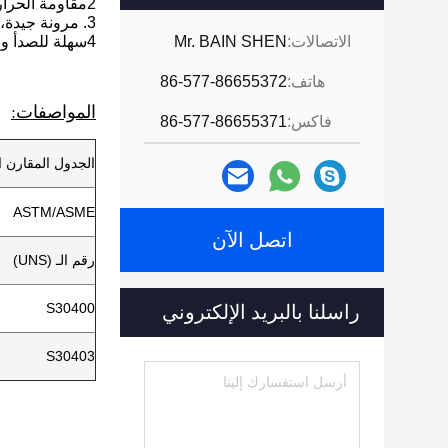
2مقاومة الحرارة القوية والحرارة المنخفضة
3. مرونة جيدة، صلابة وقابلية المعالجة: قوة عالية وسهلة المعالجة في أشكال مختلفة
الاتصالات:
Mr. BAIN SHEN
4سهلة للصدأ والآكل وسهلة الصيانة
هاتف:
86-577-86655372
المواصفات:
فاكس:
86-577-86655371
الجدول المقارن ا
ASTM/ASME
اتصل الآن
رقم الـ (UNS)
S30400
راسلنا بالبريد الإلكتروني
S30403