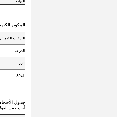
النهاية:
المكون الكيميا
التركيب الكيميائي
الدرجة
304
304L
جدول الأحجام
أنابيب من الفول