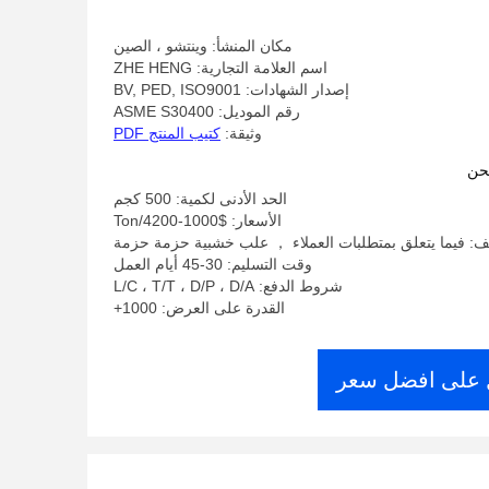
مكان المنشأ: وينتشو ، الصين
اسم العلامة التجارية: ZHE HENG
إصدار الشهادات: BV, PED, ISO9001
رقم الموديل: ASME S30400
وثيقة:
كتيب المنتج PDF
حن
الحد الأدنى لكمية: 500 كجم
الأسعار: $1000-4200/Ton
يف: فيما يتعلق بمتطلبات العملاء ， علب خشبية حزمة حزمة
وقت التسليم: 30-45 أيام العمل
شروط الدفع: L/C ، T/T ، D/P ، D/A
القدرة على العرض: 1000+
على افضل سعر