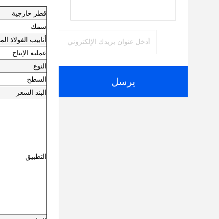
قطر خارجية
سمك
أنابيب الفولاذ ال
عملية الإنتاج
النوع
السطح
يرسل
البند السعر
التطبيق