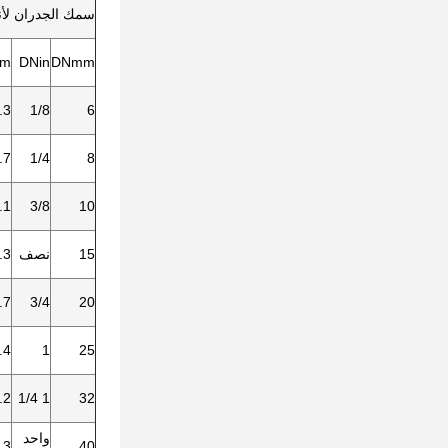
سمك الجدران لأنابيب الفو
m
DNin
DNmm
.3
1/8
6
.7
1/4
8
.1
3/8
10
15
نصف
.3
.7
3/4
20
.4
1
25
.2
1 1/4
32
واحد
.3
40