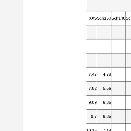
XXS
Sch160
Sch140
Sc
7.47
4.78
7.82
5.56
9.09
6.35
9.7
6.35
10.15
7.14