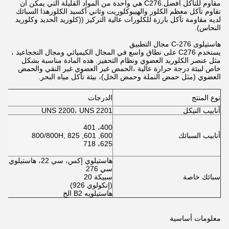
مقاوم للتآكل أفضل.C276 هي واحدة من المواد القليلة التي يمكن أن
تقاوم تآكل معظم الكلور والهيبوكلوريت وثاني أكسيد الكلورهذا السبائك
لديه مقاومة تآكل بارزة للكلورات عالية التركيز ((كلوريد الحديد وكلوريد
النحاس).
هاستيلوى C-276 مجال التطبيق
يستخدم C276 على نطاق واسع في المجال الكيميائي ومجال التججاعيد ،
مثل عنصر الكلوريد العضوي ونظام التحفيز. هذه المادة مناسبة بشكل
خاص لبيئة درجة حرارة عالية ،الحمض غير العضوي غير النقي والحمض
العضوي (مثل حمض النملة وحمض الخل)، بيئة تآكل مياه البحر.
ال
نوع المنتج
الدرجات
*
أنابيب النيكل
UNS 2200، UNS 2201
1
5
3
400، 401
أنابيب السبائك
600, 601, 800/800H, 825
7
625، 718
1
هاستيلوي إكس، سي 22، هاستيلوي
2،
سي 276
9،
سبائك خاصة
سبيكة 20
7،
(إنكولوي 926)
ال
هاستيلويه B2 الخ
معلومات أساسية