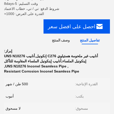
وقت التسليم: 5-8days
شروط الدفع: تي / تي، خطاب الاعتماد
القدرة على العرض: 1000+
احصل على افضل سعر
تفاصيل المنتج
وصف المنتج
إبراز:
أنابيب غير ملحومة هستيلوي C276 إنكونيل,أنابيب UNS N10276
إينكونيل الملساء,أنابيب إينكونيل الملساء المقاومة للتآكل
,
UNS N10276 Inconel Seamless Pipe
,
Resistant Corrosion Inconel Seamless Pipe
القدرة الإنتاجية:
500 طن / شهر
يكتب:
أنبوب
مسحوق:
لا مسحوق