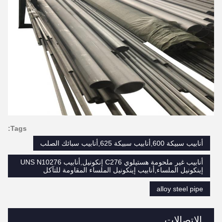
Tags:
أنابيب سبيكة 600,أنابيب سبيكة 625,أنابيب سبائك الصلب
أنابيب غير ملحومة هستيلوي C276 إنكونيل,أنابيب UNS N10276
إينكونيل الملساء,أنابيب إينكونيل الملساء المقاومة للتآكل
alloy steel pipe
الاتصالات