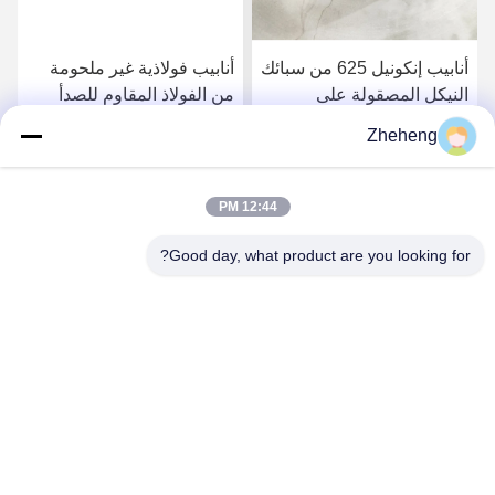
أنابيب إنكونيل 625 من سبائك
أنابيب فولاذية غير ملحومة
النيكل المصقولة على
من الفولاذ المقاوم للصدأ
الساخن، صفائح، ألواح، أنابيب
المصقول على البارد Uns
Zheheng
ملحومة
N06600 Inconel 600
احصل على افضل سعر
احصل على افضل سعر
12:44 PM
Good day, what product are you looking for?
Wenzhou Zheheng Steel Industry Co.,Ltd
sales@zhehengsteel.com
86-577-86655372
رقم 999 مطار ونجوهو مدينة ونجوهو، شيجيانغ الصين