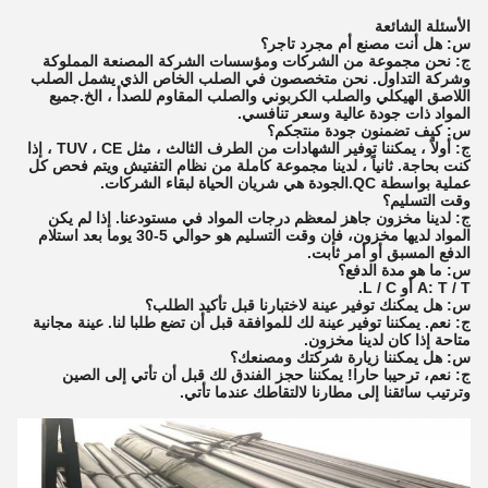
الأسئلة الشائعة
س: هل أنت مصنع أم مجرد تاجر؟
ج: نحن مجموعة من الشركات ومؤسسات الشركة المصنعة المملوكة
وشركة التداول. نحن متخصصون في الصلب الخاص الذي يشمل الصلب
اللاصق الهيكلي والصلب الكربوني والصلب المقاوم للصدأ ، الخ.جميع
المواد ذات جودة عالية وسعر تنافسي.
س: كيف تضمنون جودة منتجكم؟
ج: أولاً ، يمكننا توفير الشهادات من الطرف الثالث ، مثل TUV ، CE ، إذا
كنت بحاجة. ثانياً ، لدينا مجموعة كاملة من نظام التفتيش ويتم فحص كل
عملية بواسطة QC.الجودة هي شريان الحياة لبقاء الشركات.
وقت التسليم؟
ج: لدينا مخزون جاهز لمعظم درجات المواد في مستودعنا. إذا لم يكن
المواد لديها مخزون، فإن وقت التسليم هو حوالي 5-30 يوما بعد استلام
الدفع المسبق أو أمر ثابت.
س: ما هو مدة الدفع؟
A: T / T أو L / C.
س: هل يمكنك توفير عينة لاختبارنا قبل تأكيد الطلب؟
ج: نعم. يمكننا توفير عينة لك للموافقة قبل أن تضع طلبا لنا. عينة مجانية
متاحة إذا كان لدينا مخزون.
س: هل يمكننا زيارة شركتك ومصنعك؟
ج: نعم، ترحيبا حارا! يمكننا حجز الفندق لك قبل أن تأتي إلى الصين
وترتيب سائقنا إلى مطارنا لالتقاطك عندما تأتي.