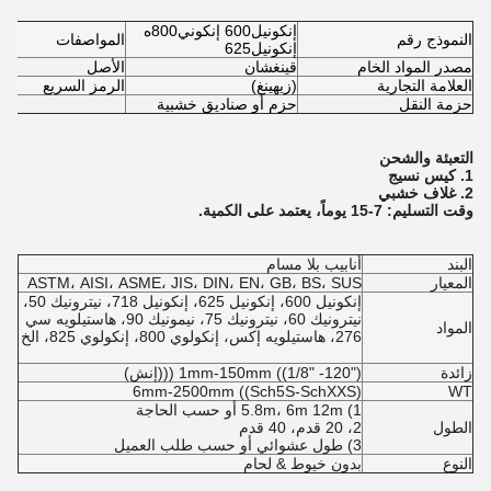
إنكونيل600 إنكوني800ه
النموذج رقم
المواصفات
إنكونيل625
مصدر المواد الخام
قينغشان
الأصل
العلامة التجارية
(زيهينغ)
الرمز السريع
حزمة النقل
حزم أو صناديق خشبية
التعبئة والشحن
1. كيس نسيج
2. غلاف خشبي
وقت التسليم: 7-15 يوماً، يعتمد على الكمية.
البند
أنابيب بلا مسام
المعيار
ASTM، AISI، ASME، JIS، DIN، EN، GB، BS، SUS
إنكونيل 600، إنكونيل 625، إنكونيل 718، نيترونيك 50،
نيترونيك 60، نيترونيك 75، نيمونيك 90، هاستيلويه سي
المواد
276، هاستيلويه إكس، إنكولوي 800، إنكولوي 825، الخ
زائدة
1mm-150mm ((1/8" -120") (((إنش)
6mm-2500mm ((Sch5S-SchXXS)
WT
1) 5.8m، 6m 12m أو حسب الحاجة
الطول
2، 20 قدم، 40 قدم
3) طول عشوائي أو حسب طلب العميل
النوع
بدون خيوط & لحام