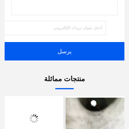
يرسل
منتجات مماثلة