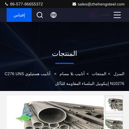
86-577-86655372
sales@zhehengsteel.com
إقتباس
المنتجات
المنزل
>
المنتجات
>
أنابيب بلا مسام
>
أنابيب هستيلوي C276 UNS
N10276 إينكونيل الملساء المقاومة للتآكل