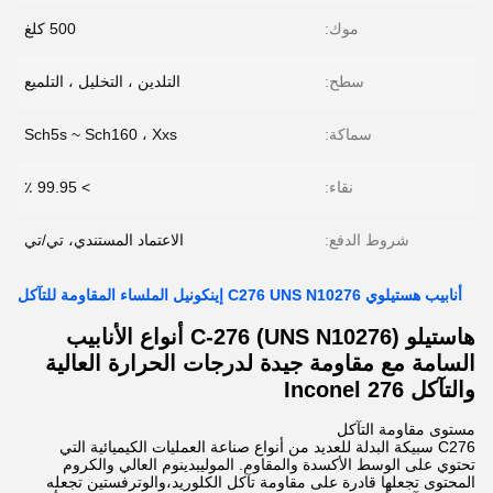
موك:
500 كلغ
سطح:
التلدين ، التخليل ، التلميع
سماكة:
Sch5s ~ Sch160 ، Xxs
نقاء:
> 99.95 ٪
شروط الدفع:
الاعتماد المستندي، تي/تي
أنابيب هستيلوي C276 UNS N10276 إينكونيل الملساء المقاومة للتآكل
هاستيلو C-276 (UNS N10276) أنواع الأنابيب
السامة مع مقاومة جيدة لدرجات الحرارة العالية
والتآكل Inconel 276
مستوى مقاومة التآكل
C276 سبيكة البدلة للعديد من أنواع صناعة العمليات الكيميائية التي
تحتوي على الوسط الأكسدة والمقاوم. الموليبدينوم العالي والكروم
المحتوى تجعلها قادرة على مقاومة تآكل الكلوريد،والوترفستين تجعله