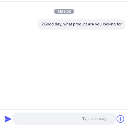
احصل على افضل سعر
احصل على افضل سعر
2:52 AM
Good day, what product are you looking for?
Wenzhou Zheheng Steel Industry Co.,Ltd
sales@zhehengsteel.com
86-577-86655372
رقم 999 مطار ونجوهو مدينة ونجوهو، شيجيانغ الصين
الصين جودة جيدة أنابيب الفولاذ المقاوم للصدأ غير الملحومة المورد.
حقوق الطبع والنشر © 2018-2026 stainless-
steelseamlesspipe.com . كل الحقوق محفوظة.