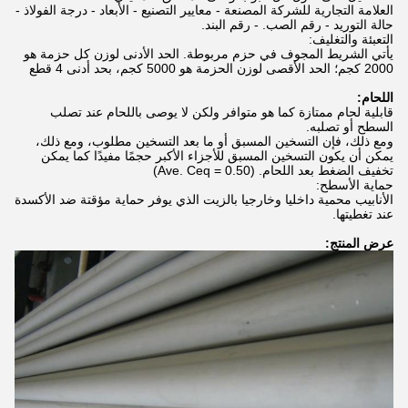
العلامة التجارية للشركة المصنعة - معايير التصنيع - الأبعاد - درجة الفولاذ -
حالة التوريد - رقم الصب. - رقم البند.
التعبئة والتغليف:
يأتي الشريط المجوف في حزم مربوطة. الحد الأدنى لوزن كل حزمة هو
2000 كجم؛ الحد الأقصى لوزن الحزمة هو 5000 كجم، بحد أدنى 4 قطع
اللحام:
قابلية لحام ممتازة كما هو متوافر ولكن لا يوصى باللحام عند تصلب
السطح أو تصلبه.
ومع ذلك، فإن التسخين المسبق أو ما بعد التسخين مطلوب، ومع ذلك،
يمكن أن يكون التسخين المسبق للأجزاء الأكبر حجمًا مفيدًا كما يمكن
تخفيف الضغط بعد اللحام. (Ave. Ceq = 0.50)
حماية الأسطح:
الأنابيب محمية داخليا وخارجيا بالزيت الذي يوفر حماية مؤقتة ضد الأكسدة
عند تغطيتها.
عرض المنتج: