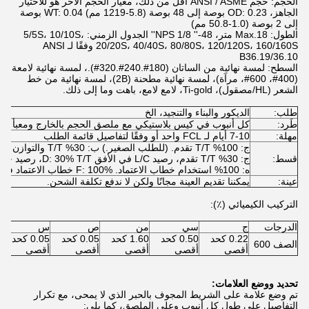
الحجم: حجم ANSI / ASME أقل من ذلك، معيار الحجم الآخر هو للاختيار
الجاهز، OD: 0.23 بوصة إلى 48 بوصة (5.8-1219 مم) WT: 0.04 بوصة
إلى 2 بوصة (1.0-50.8 مم)
الطول: Max.18 متر، NPS 1/8 ''-48'' الجدول الزمني: 5/5S، 10/10S،
20/20S، 40/40S، 80/80S، 120/120S، 160/160S وفقًا لـ ANSI
B36.19/36.10
السطح: لمسة نهائية من الساتان (180#.240#.320#).، لمسة نهائية لامعة
(400#، 600#، مرآة)، لمسة نهائية مطحنة (2B)، لمسة نهائية من خط
الشعر (HL/مصقول)، Ti-gold، لامع لامع، باهت وما إلى ذلك.
طلب:
الديكور والبناء والتنجيد، الخ
طَرد:
كل أنبوب في كيس بلاستيكي مع ملصق الحجم بالخارج ومعبأ 
مهلة:
7-10 أيام لـ FCL واحد أو وفقًا لتفاصيل قائمة الطلب
ج: 100% T/T تقدم. (للطلب الصغير.) ب: 30% T/T والتوازن مقابل نسخة من المستندات.
قسط:
ج: 30% T/T تقدم، رصيد L/C في الأفق D: 30% T/T، رصيد خطاب الاعتماد
ه: 100% استخدام خطاب الاعتماد. F: 100% خطاب الاعتماد في الأفق.
عينة:
يمكننا تقديم العينة مجانًا ولكن لا ندفع تكلفة الشحن.
التركيب الكيميائي (٪):
الدرجات
ج
سي
من
ص
س
0.22 كحد
0.50 كحد
1.60 كحد
0.05 كحد
0.05 كحد
الصف 600
أقصى
أقصى
أقصى
أقصى
أقصى
تحديد ووضع العلامات:
تم وضع علامة على الشريط المجوف بالحبر الذي لا يمحى، مع تكرار
التفاصيل على طول كل أنبوب وعلى الملصق، كما يلي: