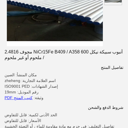
أنبوب سبيكة نيكل 600 NiCr15Fe B409 / A358 مجوف 2.4816
/ ملحوم أو غير ملحوم
تفاصيل المنتج
مكان المنشأ: الصين
اسم العلامة التجارية: zheheng
إصدار الشهادات: ISO9001 PED
رقم الموديل: 19mm
وثيقة:
كتيب المنتج PDF
شروط الدفع والشحن
الحد الأدنى لكمية: قابل للتفاوض
الأسعار: قابل للتفاوض
تفاصيل التغليف: في حزم مع مادة مقاومة للماء ، أو التعبئة الخشبية