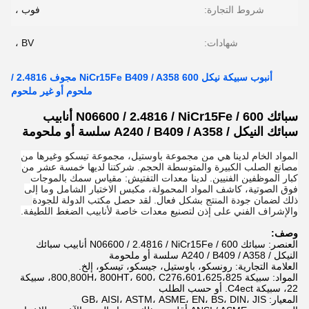
شروط التجارة:
فوب ،
شهادات:
BV ،
أنبوب سبيكة نيكل 600 NiCr15Fe B409 / A358 مجوف 2.4816 /
ملحوم أو غير ملحوم
سبائك 600 / N06600 / 2.4816 / NiCr15Fe أنابيب
سبائك النيكل / A240 / B409 / A358 سلسة أو ملحومة
المواد الخام لدينا هي من مجموعة باوستيل، مجموعة تيسكو وغيرها من
مصانع الصلب الكبيرة والمتوسطة الحجم. شركتنا لديها خمسة عشر من
كبار الموظفين الفنيين. لدينا معدات التفتيش: مقياس سمك بالموجات
فوق الصوتية، كاشف المواد المحمولة، مكبس الاختبار الشامل وما إلى
ذلك لضمان جودة المنتج بشكل فعال. لقد حصل مكتب الدولة للجودة
والإشراف الفني على إذن لتصنيع معدات خاصة لأنابيب الضغط اللطيفة.
وصف:
العنصر: سبائك 600 / N06600 / 2.4816 / NiCr15Fe أنابيب سبائك
النيكل / A240 / B409 / A358 سلسة أو ملحومة
العلامة التجارية: رونسكو، باوستيل، جيسكو، تيسكو، إلخ.
المواد: سبيكة 800,800H، 800HT، 600، C276،601،625،825، سبيكة
22، سبيكة C4ect. أو حسب الطلب
المعيار: GB، AISI، ASTM، ASME، EN، BS، DIN، JIS