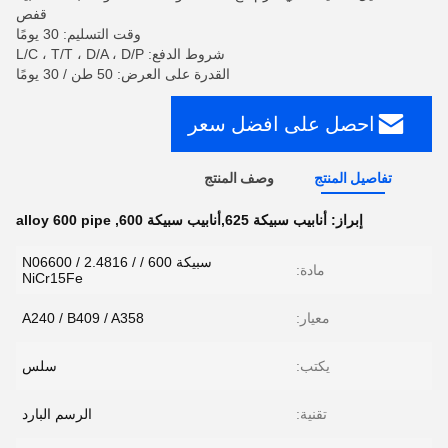
قفص
وقت التسليم: 30 يومًا
شروط الدفع: L/C ، T/T ، D/A ، D/P
القدرة على العرض: 50 طن / 30 يومًا
احصل على افضل سعر
تفاصيل المنتج
وصف المنتج
إبراز:
أنابيب سبيكة 625,أنابيب سبيكة 600
,
alloy 600 pipe
سبيكة 600 / N06600 / 2.4816 /
مادة:
NiCr15Fe
معيار:
A240 / B409 / A358
يكتب:
سلس
تقنية:
الرسم البارد