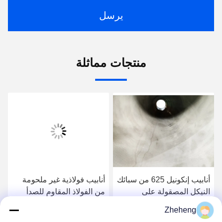
يرسل
منتجات مماثلة
أنابيب إنكونيل 625 من سبائك
أنابيب فولاذية غير ملحومة
النيكل المصقولة على
من الفولاذ المقاوم للصدأ
الساخن، صفائح، ألواح، أنابيب
المصقول على البارد Uns
Zheheng
ملحومة
N06600 Inconel 600