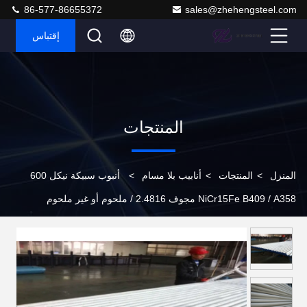
86-577-86655372
sales@zhehengsteel.com
إقتباس
المنتجات
المنزل
>
المنتجات
>
أنابيب بلا مسام
>
أنبوب سبيكة نيكل 600
NiCr15Fe B409 / A358 مجوف 2.4816 / ملحوم أو غير ملحوم