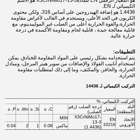
هو المعيار الرقمي EN للمادةX3CrNiMo17-13-3 هو الاسم
الكيميائي لـ EN.
1.4436 هو إضافة الهيدروجين على أساس 316، ولكن محتوى
الكربون في الحد الأعلى، ويستخدم في الغالب لأغراض مقاومة
الحرارة،والقوة الحرارية أعلى من الصلب غير الموليبدينوم، مع
قابلية معالجة جيدة ، قابلية لحام ومقاومة الأكسدة في درجة
حرارة عالية.
التطبيقات:
يتم استخدامه بشكل رئيسي على المواد المقاومة للخنادق. يمكن
استخدام أنابيب الفولاذ والإضافات من سوبر هيتر المرجل، ومبادل
الحرارة، والحافز، والمكثف، وما إلى ذلك لمتطلبات مقاومة
الحرارة.
التركيب الكيميائي لـ 14436
التركيب الكيميائي، %
البلد
درجة الصلب (رقم
المعيار
C، ≤
Si, ≤
Mn، ≤
P, ≤
S، ≤
(المنطقة)
الصلب)
X3CrNiMo17-
MIN
الاتحاد
EN
13-3
الأوروبي
10216
ماكس
0.08
1
2
0.04
5
(1.4436)