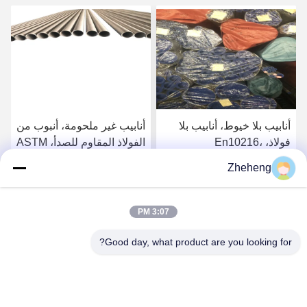
أنابيب بلا خيوط، أنابيب بلا
أنابيب غير ملحومة، أنبوب من
فولاذ، En10216،
الفولاذ المقاوم للصدأ، ASTM
SS304/316L، Od 88.9mm،
A213، SS304/316L، القطر
Zheheng
Sch40، أنابيب الغلاية
الخارجي 88.9 ملم، الجدول
احصل على افضل سعر
احصل على افضل سعر
الزمني 40، أنابيب الغلايات
3:07 PM
Good day, what product are you looking for?
Wenzhou Zheheng Steel Industry Co.,Ltd