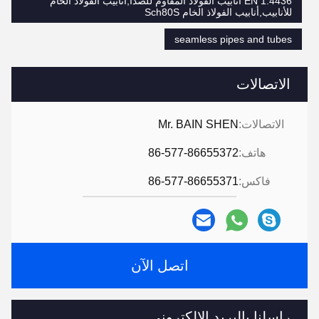
EN 1.4436 أنابيب الفولاذ المقاوم للصدأ,أنابيب الفولاذ الخام
للأنابيب,أنابيب الفولاذ الخام Sch80S
seamless pipes and tubes
الاتصالات
الاتصالات:
Mr. BAIN SHEN
هاتف:
86-577-86655372
فاكس:
86-577-86655371
اتصل الآن
راسلنا بالبريد الإلكتروني