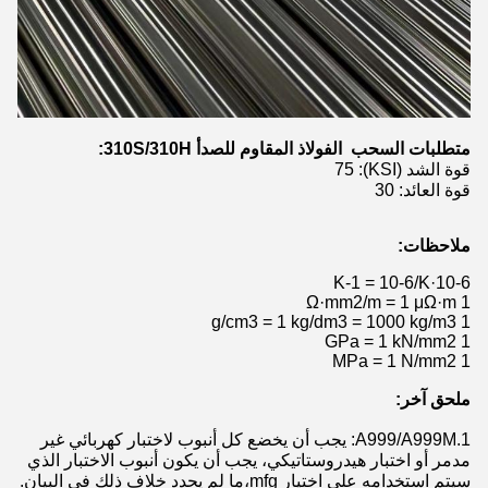
متطلبات السحب ‬ الفولاذ المقاوم للصدأ 310S/310H:
قوة الشد (KSI): 75
قوة العائد: 30
ملاحظات:
10-6·K-1 = 10-6/K
1 Ω·mm2/m = 1 μΩ·m
1 g/cm3 = 1 kg/dm3 = 1000 kg/m3
1 GPa = 1 kN/mm2
1 MPa = 1 N/mm2
ملحق آخر:
1.A999/A999M: يجب أن يخضع كل أنبوب لاختبار كهربائي غير
مدمر أو اختبار هيدروستاتيكي، يجب أن يكون أنبوب الاختبار الذي
سيتم استخدامه على اختيار mfg،ما لم يحدد خلاف ذلك في البيان.