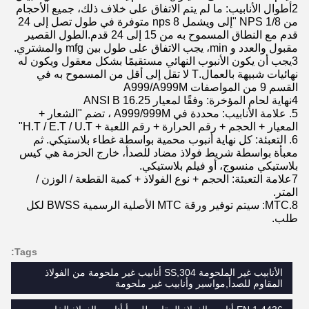
2أطوال الأنابيب: ما لم يتم الاتفاق على خلاف ذلك، جميع الأحجام
من NPS 1/8 "إلى ويشمل nps 8 متوفرة في طول تصل إلى 24
قدم مع النطاق المسموح به من 15 إلى 24 قدم.الطول القصير
مقبول والعدد و min، يجب الاتفاق على طول بين mfg والمشتري.
3يجب أن يكون الأنبوب النهائي مستقيمًا بشكل معقول ويكون له
نهائيات شبيهة بالعمال.T لا تقل إلى أقل من المسموح به في
القسم 9 من المواصفات A999/A999M
4نهاية لحام المؤخرة: وفقًا لمعيار ANSI B 16.25
5. علامة الأنابيب: محددة في A999/999M ، تضم "الشعار +
المعيار + الحجم + رقم الحرارة + رقم اللعبة + H.T / E.T / U.T"
6. التعبئة: كل نهاية أنبوب محمية بواسطة غطاء بلاستيكي. ثم
معبأة بواسطة شريط فولاذ مضاد للصدأ، خارج الحزمة هي كيس
بلاستيكي منسوج، أو فيلم بلاستيكي.
7علامة التعبئة: الحجم + نوع الفولاذ + كمية القطعة / الوزن /
المتر.
8.MTC: سيتم توفير ورقة MTC الأصلية الرسمية BWSS لكل
طلب.
Tags:
الأنابيب غير الملحومة SS,304 أنابيب غير ملحومة من الفولاذ
المقاوم للصدأ,مواسير وأنابيب غير ملحومة