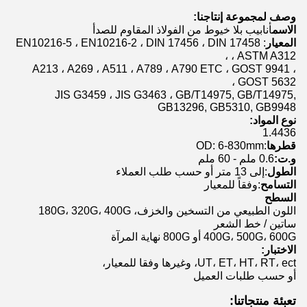
وصف لمجموعة إنتاجنا:
الاسم
أنابيب بلا خيوط من الفولاذ المقاوم للصدأ
المعيار
: EN10216-5 ، EN10216-2 ، DIN 17456 ، DIN 17458
، ASTM A312 ،
A213 ، A269 ، A511 ، A789 ، A790 ETC ، GOST 9941 ،
GOST 5632 ،
JIS G3459 ، JIS G3463 ، GB/T14975, GB/T14975,
GB13296, GB5310, GB9948
نوع المواد:
1.4436
قطرها
:OD: 6-830mm
و.ت:
0.6 ملم - 60 ملم
الطول
:إلى 13 متر أو حسب طلب العملاء
التسامح
:وفقاً للمعيار
السطح
اللون الطبيعي من التسخين والخزف، 180G، 320G، 400G
ساتين / خط الشعر
400G، 500G، 600G أو 800G نهاية المرآة
الاختبار:
UT، ET، HT، RT، ect، وغيرها وفقا للمعيار،
أو حسب طلبات العميل
تعبئة منتجاتنا: