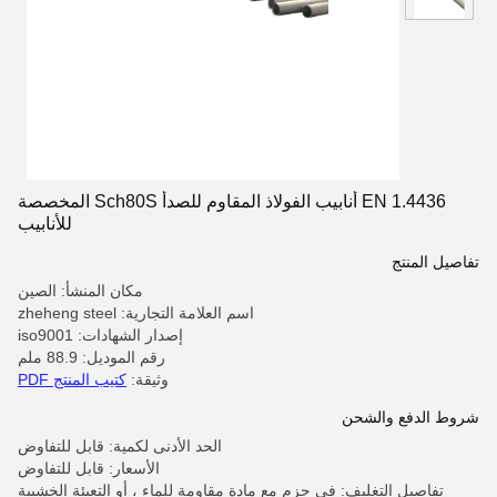
EN 1.4436 أنابيب الفولاذ المقاوم للصدأ Sch80S المخصصة
للأنابيب
تفاصيل المنتج
مكان المنشأ: الصين
اسم العلامة التجارية: zheheng steel
إصدار الشهادات: iso9001
رقم الموديل: 88.9 ملم
وثيقة:
كتيب المنتج PDF
شروط الدفع والشحن
الحد الأدنى لكمية: قابل للتفاوض
الأسعار: قابل للتفاوض
تفاصيل التغليف: في حزم مع مادة مقاومة للماء ، أو التعبئة الخشبية