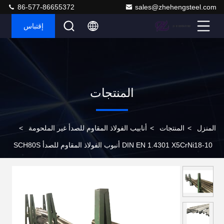
86-577-86655372
sales@zhehengsteel.com
إقتباس
المنتجات
المنزل
>
المنتجات
>
أنابيب الفولاذ المقاوم للصدأ غير الملحومة
>
DIN EN 1.4301 X5CrNi18-10 أنبوب الفولاذ المقاوم للصدأ SCH80S
مقاومة جيدة للتآكل