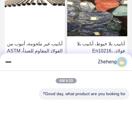
أنابيب بلا خيوط، أنابيب بلا
أنابيب غير ملحومة، أنبوب من
فولاذ، En10216،
الفولاذ المقاوم للصدأ، ASTM
SS304/316L، Od 88.9mm،
A213، SS304/316L، القطر
Zheheng
Sch40، أنابيب الغلاية
الخارجي 88.9 ملم، الجدول
احصل على افضل سعر
احصل على افضل سعر
الزمني 40، أنابيب الغلايات
4:15 AM
Good day, what product are you looking for?
Wenzhou Zheheng Steel Industry Co.,Ltd
sales@zhehengsteel.com