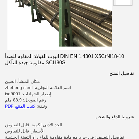
DIN EN 1.4301 X5CrNi18-10 أنبوب الفولاذ المقاوم للصدأ
SCH80S مقاومة جيدة للتآكل
تفاصيل المنتج
مكان المنشأ: الصين
اسم العلامة التجارية: zheheng steel
إصدار الشهادات: iso9001
رقم الموديل: 88.9 ملم
وثيقة:
كتيب المنتج PDF
شروط الدفع والشحن
الحد الأدنى لكمية: قابل للتفاوض
الأسعار: قابل للتفاوض
تفاصيل التغليف: في حزم مع مادة مقاومة للماء ، أو التعبئة الخشبية