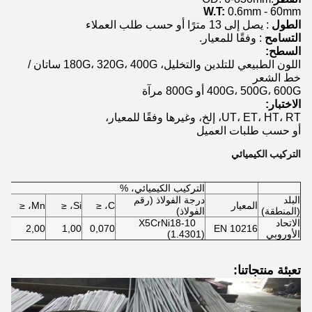
W.T:
0.6mm - 60mm
الطول
: يصل إلى 13 مترًا أو حسب طلب العملاء
التسامح
: وفقًا للمعيار.
السطح:
اللون الطبيعي للتلدين والتخليل، 180G، 320G، 400G ساتان /
خط الشعر
400G، 500G، 600G أو 800G مرآة
الاختبار:
UT، ET، HT، RT، إلخ، وغيرها وفقًا للمعيار،
أو حسب طلبات العميل
التركيب الكيميائي
التركيب الكيميائي، %
البلد
درجة الفولاذ (رقم
المعيار
C، ≤
Si، ≤
Mn، ≤
P، ≤
(المنطقة)
الفولاذ)
الاتحاد
X5CrNi18-10
40
2,00
1,00
0,070
EN 10216
الأوروبي
(1.4301)
تعبئة منتجاتنا: