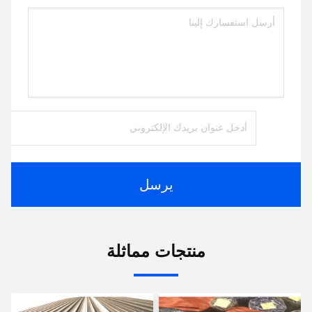
يرسل
منتجات مماثلة