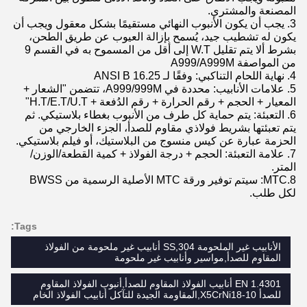
المصنعة والمشتري.
3. يجب أن يكون الأنبوب النهائي مستقيمًا بشكل معقول ويجب أن
يكون له تشطيب جيد، يُسمح بإزالة العيوب عن طريق الطحن،
بشرط ألا يتم تقليل W.T إلى أقل من المسموح به في القسم 9
من المواصفة A999/A999M
4. نهاية اللحام التناكبي: وفقًا لـ ANSI B 16.25
5. علامات الأنابيب: محددة في A999/999M، تتضمن "الشعار +
المعيار + الحجم + رقم الحرارة + رقم الدُفعة + H.T/E.T/U.T"
6. التعبئة: يتم حماية كل طرف من الأنبوب بغطاء بلاستيكي. ثم
يتم تعبئتها بشريط فولاذي مقاوم للصدأ، الجزء الخارجي من
الحزمة عبارة عن كيس منسوج من البلاستيك، أو فيلم بلاستيكي.
7. علامة التعبئة: الحجم + درجة الفولاذ + كمية القطعة/الوزن/
المتر.
8.MTC: سيتم توفير ورقة MTC الأصلية الرسمية من BWSS
لكل طلب.
Tags:
الأنابيب غير الملحومة SS,304 أنابيب غير ملحومة من الفولاذ
المقاوم للصدأ,مواسير وأنابيب غير ملحومة
EN 1.4301 أنابيب الفولاذ المقاوم للصدأ,أنبوب الفولاذ المقاوم
للصدأ X5CrNi18-10,المقاومة الجيدة للتآكل أنابيب الفولاذ الخام