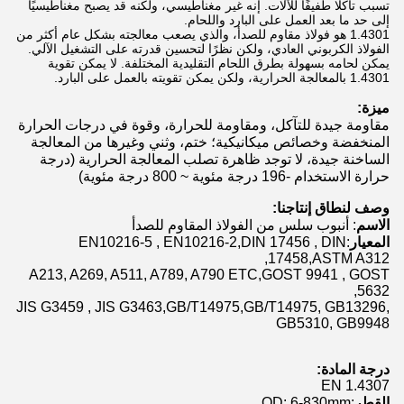
تسبب تآكلًا طفيفًا للآلات. إنه غير مغناطيسي، ولكنه قد يصبح مغناطيسيًا
إلى حد ما بعد العمل على البارد واللحام.
1.4301 هو فولاذ مقاوم للصدأ، والذي يصعب معالجته بشكل عام أكثر من
الفولاذ الكربوني العادي، ولكن نظرًا لتحسين قدرته على التشغيل الآلي.
يمكن لحامه بسهولة بطرق اللحام التقليدية المختلفة. لا يمكن تقوية
1.4301 بالمعالجة الحرارية، ولكن يمكن تقويته بالعمل على البارد.
ميزة:
مقاومة جيدة للتآكل، ومقاومة للحرارة، وقوة في درجات الحرارة
المنخفضة وخصائص ميكانيكية؛ ختم، وثني وغيرها من المعالجة
الساخنة جيدة، لا توجد ظاهرة تصلب المعالجة الحرارية (درجة
حرارة الاستخدام -196 درجة مئوية ~ 800 درجة مئوية)
وصف لنطاق إنتاجنا:
الاسم
: أنبوب سلس من الفولاذ المقاوم للصدأ
المعيار
:EN10216-5 , EN10216-2,DIN 17456 , DIN
17458,ASTM A312,
A213, A269, A511, A789, A790 ETC,GOST 9941 , GOST
5632,
JIS G3459 , JIS G3463,GB/T14975,GB/T14975, GB13296,
GB5310, GB9948
درجة المادة:
EN 1.4307
القطر
:OD: 6-830mm