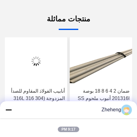
منتجات مماثلة
ضمان 2 4 6 8 18 بوصة
أنابيب الفولاذ المقاوم للصدأ
201316l أنبوب ملحوم SS
المزدوجة (304 316 316L
304 أنبوب فولاذي مقاوم
310S) بدون درز/ملحومة
Zheheng
للصدأ السعر لكل كجم
احصل على افضل سعر
احصل على افضل سعر
9:17 PM