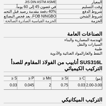
المعيار
JIS DIN ASTM ASME
وقت التسليم
في غضون 45 إلى 60 يوماً.
شروط الدفع
40% دفعة مقدمة رصيد قبل التحميل
شروط الشحن
FOB NINGBO، بعد فحص البضائع في مستودع المورد
الحزمة
الحزمة القياسية الصادرة الصالحة للب
الصناعات العامة
الهندسة المعمارية والبناء
السيارات والنقل
طبية
النفط والغازالمواد الغذائية والأدوية
SUS316L أنابيب من الفولاذ المقاوم للصدأ
التركيب الكيميائي
S ≤
P ≤
Mn ≤
Si ≤
C ≤
(مو)
0.03
0.045
2
0.75
0.03
2.00-3.00
التركيب الميكانيكي