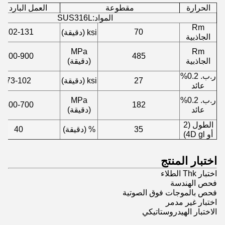
الحرارة
مقطوعة
العمل البارد (حوال
المواد:SUS316L
Rm
102-131
70
ksi (دقيقة)
الجاذبية
MPa
Rm
700-900
485
الجاذبية
(دقيقة)
ر.ب. 0.2%
27
ksi (دقيقة)
73-102
عائد
ر.ب. 0.2%
MPa
500-700
182
عائد
(دقيقة)
الطول (2
35
% (دقيقة)
40
أو 4D gl)
اختبار المنتج
اختبار Thk الطلاء
فحص الهندسة
فحص بالموجات فوق الصوتية
اختبار غير مدمر
الاختبار الهيدروستاتيكي