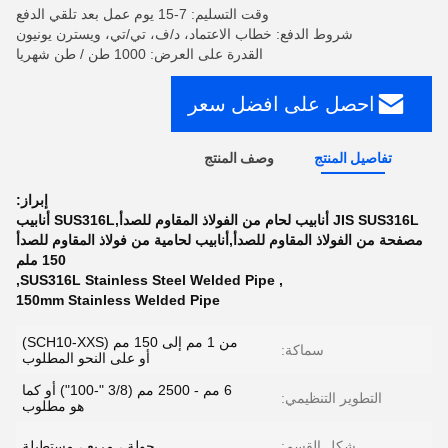
وقت التسليم: 7-15 يوم عمل بعد تلقي الدفع
شروط الدفع: خطاب الاعتماد، د/ف، تي/تي، ويسترن يونيون
القدرة على العرض: 1000 طن / طن شهريا
احصل على افضل سعر
تفاصيل المنتج
وصف المنتج
إبراز:
JIS SUS316L أنابيب لحام من الفولاذ المقاوم للصدأ,SUS316L أنابيب
مصفحة من الفولاذ المقاوم للصدأ,أنابيب لحامية من فولاذ المقاوم للصدأ
150 ملم
,
SUS316L Stainless Steel Welded Pipe
,
150mm Stainless Welded Pipe
من 1 مم إلى 150 مم (SCH10-XXS)
سماكة:
أو على النحو المطلوب
6 مم - 2500 مم (3/8 "-100") أو كما
التطوير التنظيمي:
هو مطلوب
شكل القسم:
جولة ، مربع ، مستطيلة