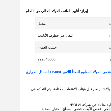
إبراز:
أنابيب لفائف الفولاذ الخالي من اللحام
ة:
مخلل
م:
النقل عبر خطوط الأنابيب
:
حسب العملاء
ق:
722840000
ذ المقاوم للصدأ اللامع TP304L للمبادل الحراري
ISO. تمت الموافقة على مرافق الإنتاج والاختبار من قبل هيئات الاعتماد المختلفة. يتم التحكم في
متاحة في شركة BOLAI:
ستاتيكي، فحص الأبعاد، فحص السطح، اختبار الصلابة