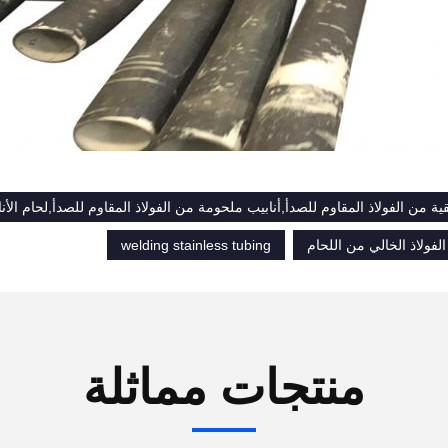
قية من الفولاذ المقاوم للصدأ,أنابيب ملحومة من الفولاذ المقاوم للصدأ,لحام الأن
الفولاذ الخالي من اللحام
welding stainless tubing
منتجات مماثلة