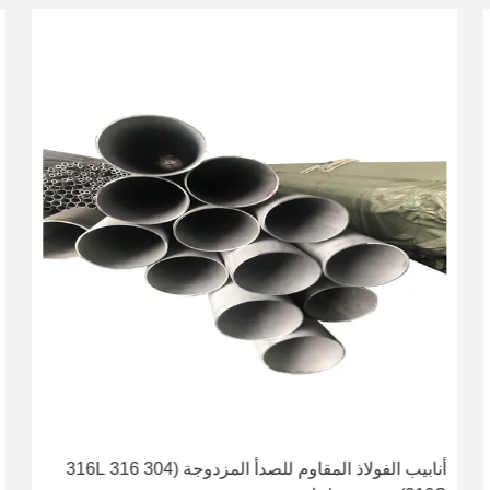
أنابيب الفولاذ المقاوم للصدأ المزدوجة (304 316 316L