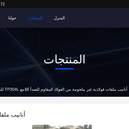
372
المنزل
المنتجات
حولنا
المنتجات
أنابيب ملفات فولاذية غير ملحومة من الفولاذ المقاوم للصدأ اللامع TP304L للمبادل الحراري
أنابيب ملفا