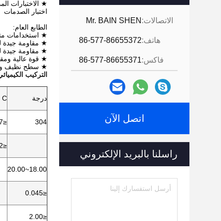
★ الاختبارات المد
اختبار الصدمات
الاتصالات:
Mr. BAIN SHEN
الطابع العام:
★ استخدامات مت
هاتف:
86-577-86655372
★ مقاومة جيدة لل
★ مقاومة جيدة ل
★ قوة عالية ومقا
فاكس:
86-577-86655371
★ سطح نظيف ونا
التركيب الكيميائي
درجة
C
اتصل الآن
≤0.07
304
≤0.12
راسلنا بالبريد الإلكتروني
18.00~20.00
≤0.045
≤2.00