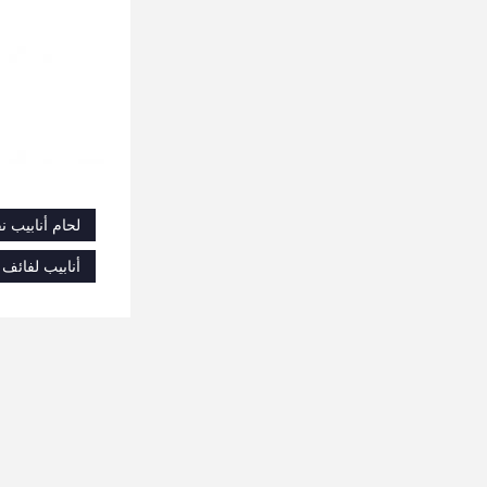
لحام أنابيب ن
أنابيب لفائف 