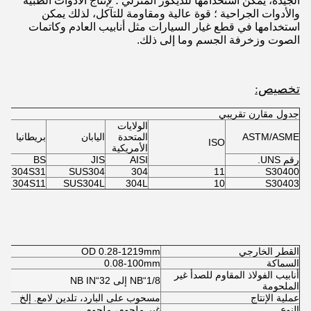
الجيدة، يمكن استخدامها للديكور المنزلي ؛ لإنتاج الأدوات الطبية
والأدوات الجراحية ؛ قوة عالية ومقاومة للتآكل، لذلك يمكن
استخدامها في قطع غيار السيارات مثل أنابيب العادم وكاتمات
الصوت وزخرفة الجسم وما إلى ذلك.
تخصيص:
جدول مقارن تقريبي
الولايات
ASTM/ASME
المتحدة
اليابان
بريطانيا
أل
ISO
الأمريكية
رقم UNS.
AISI
JIS
BS
N
1
304S31
SUS304
304
11
S30400
6
304S11
SUS304L
304L
10
S30403
القطر الخارجي
OD 0.28-1219mm
السماكة
0.08-100mm
أنابيب الفولاذ المقاوم للصدأ غير
1/8“NB إلى 32“NB IN
الملحومة
عملية الإنتاج
مسحوب على البارد، تلدين لامع. إلخ
النوع
غير ملحوم، ملحوم