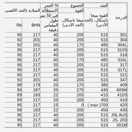
الشد
الخضوع
% العمر
القوة
الاستطالة
الصلابة (الحد الأقصى)
القوة ميجا
في 50 مم
الدرجة
باسكال، (الحد
ميجا باسكال،
طول
الأدنى)
(الحد الأدنى)
المقياس
BHN
Rb
دقيقة
95
217
40
205
515
301
92
201
40
205
515
304
92
201
40
170
485
304L
95
217
40
205
515
310S
95
217
40
205
515
316
95
217
40
170
485
316L
95
217
35
205
515
317
95
217
40
205
515
317L
95
217
40
205
515
321
92
201
40
205
515
347
88
179
20
170
380
409
90
187
20
275
430
409M
89
183
22
205
415
410S
89
217
20
205
450
410
95
217
15
0
700( max )
420
89
183
22
205
450
430
95
217
40
205
515
JSL AUS
95
217
40
205
515
JS- 203
95
217
40
205
515
301M