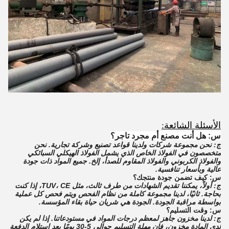
الأسئلة الشائعة:
س: هل أنت مصنع أم مجرد تاجر؟
ج: نحن مجموعة شركات ولدينا قواعد تصنيع وشركة تجارية. نحن
متخصصون في الفولاذ الخاص الذي يشمل الفولاذ الهيكلي السبائكي
والفولاذ الكربوني والفولاذ المقاوم للصدأ، إلخ. جميع المواد ذات جودة
عالية وبأسعار تنافسية.
س: كيف تضمن جودة منتجك؟
ج: أولاً، يمكننا تقديم الشهادات من طرف ثالث، مثل TUV، CE، إذا كنت
بحاجة. ثانيًا، لدينا مجموعة كاملة من نظام الفحص ويتم فحص كل عملية
بواسطة مراقبة الجودة. الجودة هي شريان حياة بقاء المؤسسة.
س: وقت التسليم؟
ج: لدينا مخزون جاهز لمعظم درجات المواد في مستودعاتنا. إذا لم يكن
لدى المادة مخزون، فإن مهلة التسليم حوالي 5-30 يومًا بعد استلام الدفعة