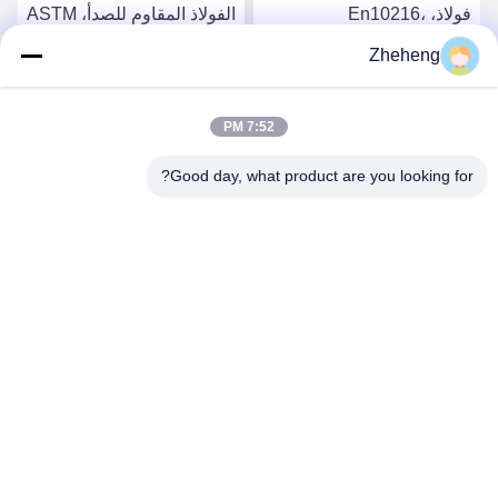
فولاذ، En10216،
الفولاذ المقاوم للصدأ، ASTM
SS304/316L، Od 88.9mm،
A213، SS304/316L، القطر
Zheheng
Sch40، أنابيب الغلاية
الخارجي 88.9 ملم، الجدول
احصل على افضل سعر
احصل على افضل سعر
الزمني 40، أنابيب الغلايات
7:52 PM
Good day, what product are you looking for?
Wenzhou Zheheng Steel Industry Co.,Ltd
sales@zhehengsteel.com
86-577-86655372
رقم 999 مطار ونجوهو مدينة ونجوهو، شيجيانغ الصين