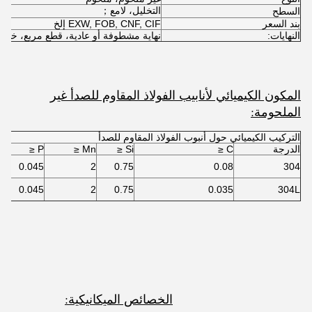
التخليل، لامع；
السطح
بند السعر
EXW, FOB, CNF, CIF إلخ
النهايات:
نهاية مشطوفة أو عادية، قطع مربع، خالية
المكون الكيميائي لأنابيب الفولاذ المقاوم للصدأ غير
الملحومة:
التركيب الكيميائي حول أنبوب الفولاذ المقاوم للصدأ
الدرجة
C ≤
Si ≤
Mn ≤
P ≤
 ≤
3
0.045
2
0.75
0.08
304
3
0.045
2
0.75
0.035
304L
الخصائص الميكانيكية: