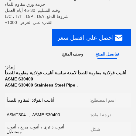
حزمة ورق مقاوم للماء
وقت التسليم: 30-45 أيام العمل
شروط الدفع: L/C ، T/T ، D/P ، D/A
القدرة على العرض: 1000+
احصل على افضل سعر
تفاصيل المنتج
وصف المنتج
إبراز:
أنابيب فولاذية مقاومة للصدأ لامعة سلسة,أنابيب فولاذية مقاومة للصدأ
ASME S30400
ASME S30400 Stainless Steel Pipe
,
اسم المصطلح:
أنابيب الفولاذ المقاوم للصدأ
درجة المادة:
ASMT304 ， ASME S30400
أنبوب دائري ، أنبوب مربع ، أنبوب
شكل:
مستطيل