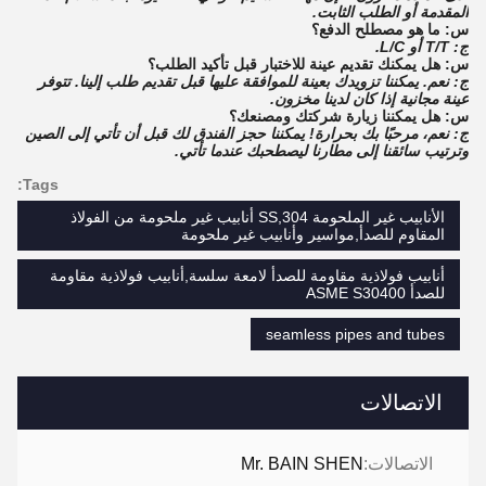
المقدمة أو الطلب الثابت.
س: ما هو مصطلح الدفع؟
ج: T/T أو L/C.
س: هل يمكنك تقديم عينة للاختبار قبل تأكيد الطلب؟
ج: نعم. يمكننا تزويدك بعينة للموافقة عليها قبل تقديم طلب إلينا. تتوفر
عينة مجانية إذا كان لدينا مخزون.
س: هل يمكننا زيارة شركتك ومصنعك؟
ج: نعم، مرحبًا بك بحرارة! يمكننا حجز الفندق لك قبل أن تأتي إلى الصين
وترتيب سائقنا إلى مطارنا ليصطحبك عندما تأتي.
Tags:
الأنابيب غير الملحومة SS,304 أنابيب غير ملحومة من الفولاذ
المقاوم للصدأ,مواسير وأنابيب غير ملحومة
أنابيب فولاذية مقاومة للصدأ لامعة سلسة,أنابيب فولاذية مقاومة
للصدأ ASME S30400
seamless pipes and tubes
الاتصالات
الاتصالات:
Mr. BAIN SHEN