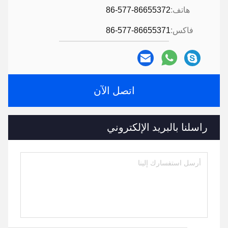
هاتف:
86-577-86655372
فاكس:
86-577-86655371
اتصل الآن
راسلنا بالبريد الإلكتروني