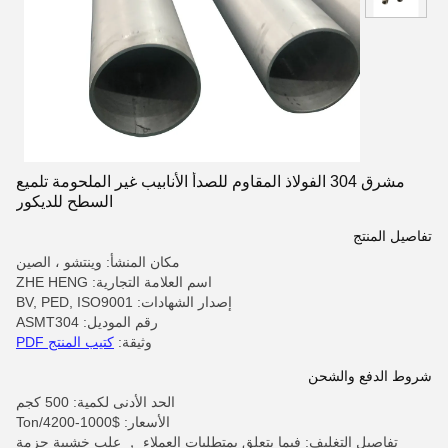
مشرق 304 الفولاذ المقاوم للصدأ الأنابيب غير الملحومة تلميع
السطح للديكور
تفاصيل المنتج
مكان المنشأ: وينتشو ، الصين
اسم العلامة التجارية: ZHE HENG
إصدار الشهادات: BV, PED, ISO9001
رقم الموديل: ASMT304
وثيقة:
كتيب المنتج PDF
شروط الدفع والشحن
الحد الأدنى لكمية: 500 كجم
الأسعار: $1000-4200/Ton
تفاصيل التغليف: فيما يتعلق بمتطلبات العملاء ， علب خشبية حزمة