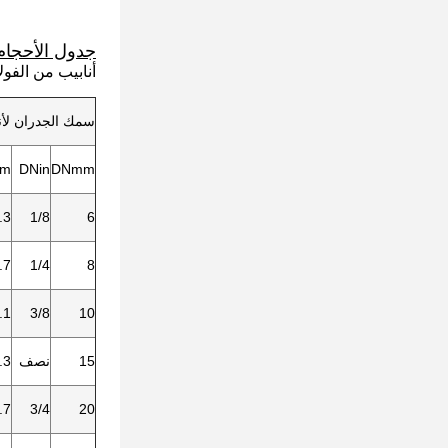
جدول الأحجام
أنابيب من الفول
سمك الجدران لأنابيب الفو
m
DNin
DNmm
.3
1/8
6
.7
1/4
8
.1
3/8
10
15
نصف
.3
.7
3/4
20