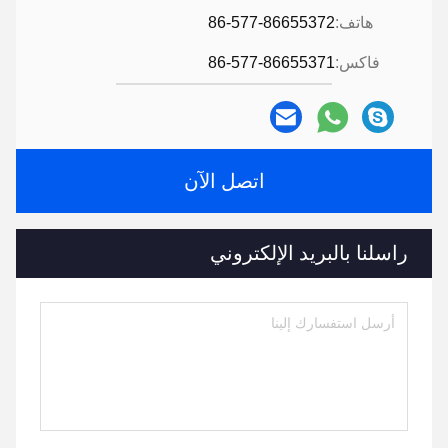
هاتف:
86-577-86655372
فاكس:
86-577-86655371
اتصل الآن
راسلنا بالبريد الإلكتروني