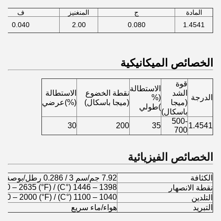
المادة
ج
المنغنيز
ف
0.040
2.00
0.080
1.4541
الخصائص الميكانيكية
قوة
الاستطالة
الشد
نقطة الخضوع
الاستطالة
الدرجة
(%
(ميجا
(ميجا باسكال)
(%)عرضي
)طولي
باسكال)
500-
30
200
35
1.4541
700
الخصائص الفيزيائية
الكثافة
7.92 جم/سم 3 / 0.286 رطل/بوصة 3
1398 – 1446 (°C) / 2550 – 2635 (°F)
نقطة الانصهار
1040 – 1100 (°C) / 1900 – 2000 (°F)
التلدين
التبريد
هواء/ماء سريع