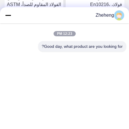
فولاذ، En10216،
الفولاذ المقاوم للصدأ، ASTM
SS304/316L، Od 88.9mm،
A213، SS304/316L، القطر
Zheheng
Sch40، أنابيب الغلاية
الخارجي 88.9 ملم، الجدول
احصل على افضل سعر
احصل على افضل سعر
الزمني 40، أنابيب الغلايات
12:23 PM
Good day, what product are you looking for?
Wenzhou Zheheng Steel Industry Co.,Ltd
sales@zhehengsteel.com
86-577-86655372
رقم 999 مطار ونجوهو مدينة ونجوهو، شيجيانغ الصين