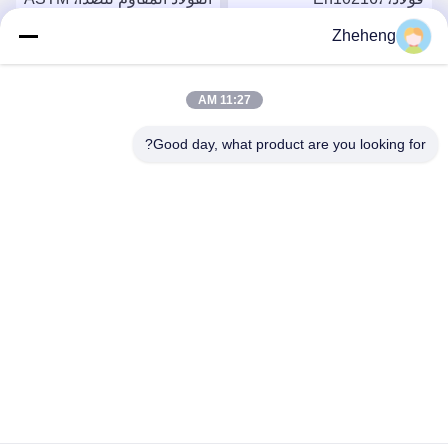
SS304/316L، Od 88.9mm،
A213، SS304/316L، القطر
Zheheng
Sch40، أنابيب الغلاية
الخارجي 88.9 ملم، الجدول
احصل على افضل سعر
احصل على افضل سعر
الزمني 40، أنابيب الغلايات
11:27 AM
Good day, what product are you looking for?
Wenzhou Zheheng Steel Industry Co.,Ltd
sales@zhehengsteel.com
86-577-86655372
رقم 999 مطار ونجوهو مدينة ونجوهو، شيجيانغ الصين
الصين جودة جيدة أنابيب الفولاذ المقاوم للصدأ غير الملحومة المورد.