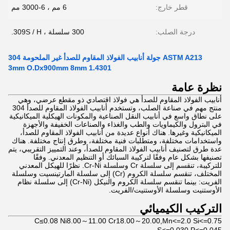
قطر خارج:
6 مم ، 6-3000 مم
درجة الصلب:
300 سلسلة ، 309S / H.
ASTM A213 جولة أنابيب الفولاذ المقاوم للصدأ غير الملحومة 304
1.4301 3mm O.Dx900mm 8mm
نظرة عامة
أنابيب الفولاذ المقاوم للصدأ هي فولاذ اقتصادي ذو مقطع عرضي، وهي
منتج مهم في صناعة الصلب، وتستخدم أنابيب الفولاذ المقاوم للصدأ 304
على نطاق واسع في أنابيب النقل الصناعية والمكونات الهيكلية الميكانيكية
في البترول والكيماويات والطب والغذاء والصناعات الخفيفة والأجهزة
الميكانيكية وغيرها. هناك أنواع عديدة من أنابيب الفولاذ المقاوم للصدأ،
واستخدامات مختلفة، ومتطلبات فنية مختلفة، وطرق إنتاج مختلفة. هناك
عدة طرق لتصنيف أنابيب الفولاذ المقاوم للصدأ، وعند التمييز التقريبي، يتم
تصنيفها بشكل عام وفقًا لتركيبة السبائك أو التنظيم المعدني. وفقًا
للتركيبة، تنقسم إلى سلسلة Cr وسلسلة Cr-Ni. نظرًا للهيكل المعدني
المختلف، تنقسم سلسلة الكروم (Cr) إلى سلسلة المارتينسيت وسلسلة
الفريت: بينما تنقسم سلسلة الكروم والنيكل (Cr-Ni) إلى سلسلة نظام
الأوستنيت وسلسلة الأوستنيت/الفريت.
التركيب الكيميائي
C≤0.08 Ni8.00～11.00 Cr18.00～20.00,Mn<=2.0 Si<=0.75