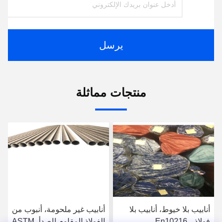
يرسل
منتجات مماثلة
أنابيب بلا خيوط، أنابيب بلا
أنابيب غير ملحومة، أنبوب من
فولاذ، En10216،
الفولاذ المقاوم للصدأ، ASTM