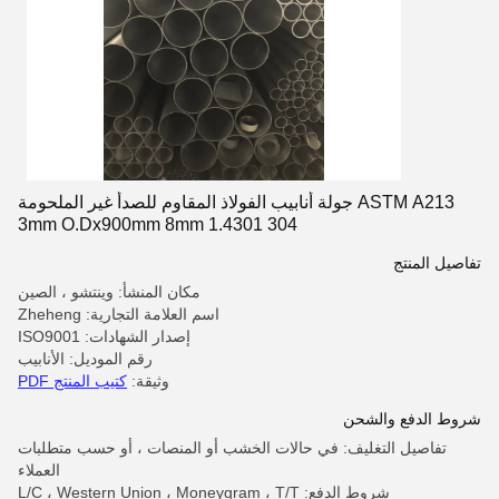
ASTM A213 جولة أنابيب الفولاذ المقاوم للصدأ غير الملحومة
304 1.4301 3mm O.Dx900mm 8mm
تفاصيل المنتج
مكان المنشأ: وينتشو ، الصين
اسم العلامة التجارية: Zheheng
إصدار الشهادات: ISO9001
رقم الموديل: الأنابيب
وثيقة:
كتيب المنتج PDF
شروط الدفع والشحن
تفاصيل التغليف: في حالات الخشب أو المنصات ، أو حسب متطلبات
العملاء
شروط الدفع: L/C ، Western Union ، Moneygram ، T/T