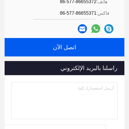
هاتف:
86-577-86655372
فاكس:
86-577-86655371
اتصل الآن
راسلنا بالبريد الإلكتروني