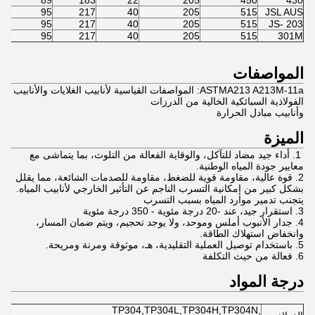
89
183
22
205
450
430
95
217
40
205
515
JSL AUS
95
217
40
205
515
JS- 203
95
217
40
205
515
301M
المواصفات
ASTMA213 A213M-11a: المواصفات القياسية لأنابيب الغلايات والأنابيب
الفولاذية السبائكية الخالية من الدرزات
وأنابيب مبادل الحرارة
الميزة
1. أداء جيد مضاد للتآكل، والوقاية الفعالة من التلوث، بما يتماشى مع
معايير جودة المياه الوطنية.
2. قوة عالية، مقاومة قوية للضغط، مقاومة للصدمات الشائعة، مما يقلل
بشكل كبير من إمكانية التسرب الناجم عن التأثير الخارجي لأنابيب المياه.
يتجنب تدمير موارد المياه بسبب التسرب
3. استقرار جيد، عند -20 درجة مئوية - 350 درجة مئوية
4. جدار الأنبوب أملس وموحد، ولا يوجد تحجيم، ويتم ضمان المسار،
وانخفاض استهلاك الطاقة.
5. باستخدام توصيل العملية التقليدية، هـ، موثوقة ومرنة ومريحة.
6. فعالة من حيث التكلفة
درجة المواد
TP304,TP304L,TP304H,TP304N,