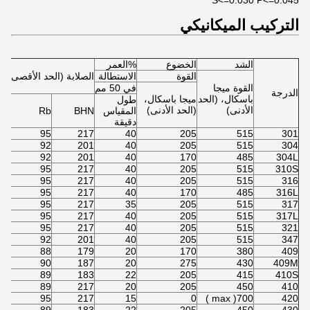
S<=0.030 P<=0.045
التركيب الميكانيكي
الشد
الخضوع
%العمر
القوة
الاستطالة
الصلابة (الحد الأقصى)
القوة ميجا
في 50 مم
الدرجة
باسكال، (الحد
ميجا باسكال،
طول
الأدنى)
(الحد الأدنى)
المقياس
BHN
Rb
دقيقة
95
217
40
205
515
301
92
201
40
205
515
304
92
201
40
170
485
304L
95
217
40
205
515
310S
95
217
40
205
515
316
95
217
40
170
485
316L
95
217
35
205
515
317
95
217
40
205
515
317L
95
217
40
205
515
321
92
201
40
205
515
347
88
179
20
170
380
409
90
187
20
275
430
409M
89
183
22
205
415
410S
89
217
20
205
450
410
95
217
15
0
700( max )
420