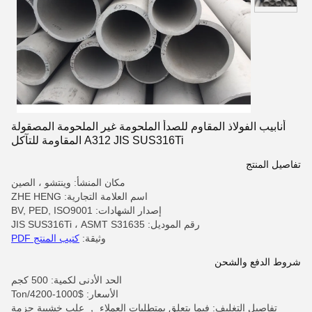
أنابيب الفولاذ المقاوم للصدأ الملحومة غير الملحومة المصقولة
A312 JIS SUS316Ti المقاومة للتآكل
تفاصيل المنتج
مكان المنشأ: وينتشو ، الصين
اسم العلامة التجارية: ZHE HENG
إصدار الشهادات: BV, PED, ISO9001
رقم الموديل: JIS SUS316Ti ، ASMT S31635
وثيقة:
كتيب المنتج PDF
شروط الدفع والشحن
الحد الأدنى لكمية: 500 كجم
الأسعار: $1000-4200/Ton
تفاصيل التغليف: فيما يتعلق بمتطلبات العملاء ， علب خشبية حزمة