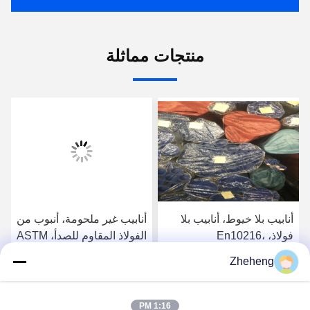
منتجات مماثلة
أنابيب بلا خيوط، أنابيب بلا
أنابيب غير ملحومة، أنبوب من
فولاذ، En10216،
الفولاذ المقاوم للصدأ، ASTM
SS304/316L، Od 88.9mm،
A213، SS304/316L، القطر
Zheheng
Sch40، أنابيب الغلاية
الخارجي 88.9 ملم، الجدول
احصل على افضل سعر
احصل على افضل سعر
الزمني 40، أنابيب الغلايات
1:16 PM