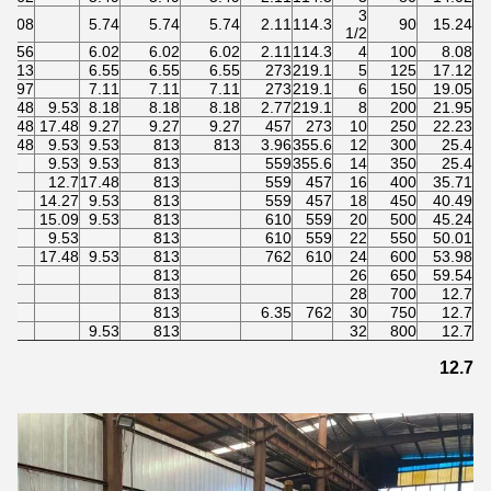
3
8.08
5.74
5.74
5.74
2.11
114.3
90
15.24
1/2
8.56
6.02
6.02
6.02
2.11
114.3
4
100
8.08
813
6.55
6.55
6.55
273
219.1
5
125
17.12
10.97
7.11
7.11
7.11
273
219.1
6
150
19.05
17.48
9.53
8.18
8.18
8.18
2.77
219.1
8
200
21.95
17.48
17.48
9.27
9.27
9.27
457
273
10
250
22.23
17.48
9.53
9.53
813
813
3.96
355.6
12
300
25.4
9.53
9.53
813
559
355.6
14
350
25.4
12.7
17.48
813
559
457
16
400
35.71
14.27
9.53
813
559
457
18
450
40.49
15.09
9.53
813
610
559
20
500
45.24
9.53
813
610
559
22
550
50.01
17.48
9.53
813
762
610
24
600
53.98
813
26
650
59.54
813
28
700
12.7
813
6.35
762
30
750
12.7
9.53
813
32
800
12.7
12.7