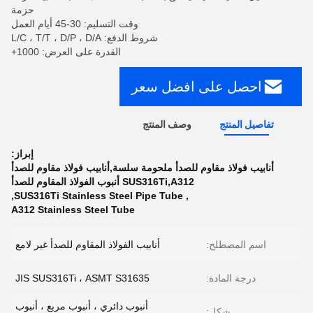
حزمة
وقت التسليم: 30-45 أيام العمل
شروط الدفع: L/C ، T/T ، D/P ، D/A
القدرة على العرض: 1000+
احصل على افضل سعر
تفاصيل المنتج
وصف المنتج
إبراز:
أنابيب فولاذ مقاوم للصدأ ملحومة سلسة,أنابيب فولاذ مقاوم للصدأ
SUS316Ti,A312 أنبوب الفولاذ المقاوم للصدأ
,
SUS316Ti Stainless Steel Pipe Tube
,
A312 Stainless Steel Tube
اسم المصطلح:
أنابيب الفولاذ المقاوم للصدأ غير لامع
درجة المادة:
JIS SUS316Ti ، ASMT S31635
أنبوب دائري ، أنبوب مربع ، أنبوب
شكل: