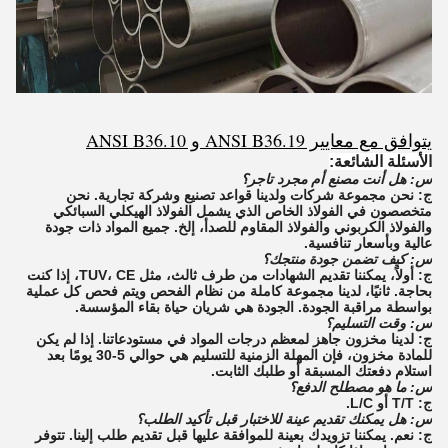
يتوافق مع معايير ANSI B36.19 و ANSI B36.10
الأسئلة الشائعة:
س: هل أنت مصنع أم مجرد تاجر؟
ج: نحن مجموعة شركات ولدينا قواعد تصنيع وشركة تجارية. نحن
متخصصون في الفولاذ الخاص الذي يشمل الفولاذ الهيكلي السبائكي
والفولاذ الكربوني والفولاذ المقاوم للصدأ، إلخ. جميع المواد ذات جودة
عالية وبأسعار تنافسية.
س: كيف تضمن جودة منتجك؟
ج: أولاً، يمكننا تقديم الشهادات من طرف ثالث، مثل TUV، CE، إذا كنت
بحاجة. ثانيًا، لدينا مجموعة كاملة من نظام الفحص ويتم فحص كل عملية
بواسطة مراقبة الجودة. الجودة هي شريان حياة بقاء المؤسسة.
س: وقت التسليم؟
ج: لدينا مخزون جاهز لمعظم درجات المواد في مستودعاتنا. إذا لم يكن
للمادة مخزون، فإن المهلة الزمنية للتسليم هي حوالي 5-30 يومًا بعد
استلام دفعتك المسبقة أو طلبك الثابت.
س: ما هو مصطلح الدفع؟
ج: T/T أو L/C.
س: هل يمكنك تقديم عينة للاختبار قبل تأكيد الطلب؟
ج: نعم. يمكننا تزويدك بعينة للموافقة عليها قبل تقديم طلب إلينا. تتوفر