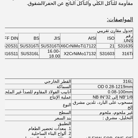
مقاومة للتآكل الكلي والتآكل الناتج عن الحفر/الشقوق.
المواصفات:
جدول مقارن تقريبي
رقم
OFF DIN
BS
JIS
AISI
ISO
UNS.
320S31
SUS316Ti
SUS316Ti
X6CrNiMoTi17122
21
S31635
16.00-
316S11
SUS316L
X2CrNiMo17132
S31603
316Ti
18.00
316L
القطر الخارجي
OD 0.28-1219mm
السماكة
0.08-100mm
أنابيب الفولاذ المقاوم للصدأ غير الملحومة S G4305 SUS304
1/8“NB إلى 32“NB IN
عملية الإنتاج
مسحوب على البارد، تلدين مشرق.
النوع
إلخ
غير ملحوم، ملحوم
السطح
التخليل، مشرق；
بند السعر
التطبيق
1. معدات تحضير الطعام
2. ألواح البناء الساحلية