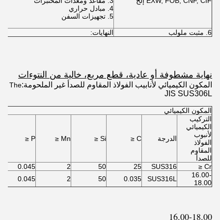
EXW, FOB, CNF, CIF إلخ
3. مقاعد ومعدات المختبرات
4. مبادل حراري
5. تجهيزات السفن
6. مثبت ملولب
النهايات:
نهاية مشطوفة أو عادية، قطع مربع، خالية من النتوءات
المكون الكيميائي لأنابيب الفولاذ المقاوم للصدأ غير الملحومة:
The
JIS SUS306L
المكون الكيميائي
التركيب
الكيميائي
لأنبوب
الدرجة
C ≤
Si ≤
Mn ≤
P ≤
الفولاذ
المقاوم
للصدأ
0.045
2
50
25
SUS316
Cr ≤
16.00-
0.045
2
50
0.035
SUS316L
18.00
16.00-18.00