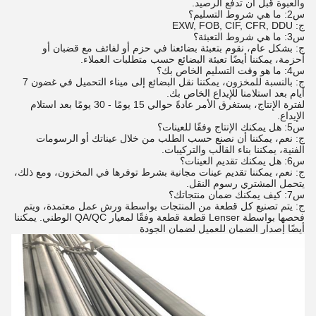
والعبوة قبل أن تدفع الرصيد.
س2: ما هي شروط التسليم؟
ج: EXW, FOB, CIF, CFR, DDU
س3: ما هي شروط التعبئة؟
ج: بشكل عام، نقوم بتعبئة بضائعنا في حزم أو لفائف مع قضبان أو
أحزمة، يمكننا أيضًا تعبئة البضائع حسب متطلبات العملاء.
س4: ما هو وقت التسليم الخاص بك؟
ج: بالنسبة للمخزون، يمكننا نقل البضائع إلى ميناء التحميل في غضون 7
أيام بعد استلامنا للإيداع الخاص بك.
لفترة الإنتاج، يستغرق الأمر عادةً حوالي 15 يومًا - 30 يومًا بعد استلام
الإيداع.
س5: هل يمكنك الإنتاج وفقًا للعينات؟
ج: نعم، يمكننا أن نصنع حسب الطلب من خلال عيناتك أو الرسومات
الفنية، يمكننا بناء القالب والتركيبات.
س6: هل يمكنك تقديم العينات؟
ج: نعم، يمكننا تقديم عينات مجانية بشرط توفرها في المخزون، ومع ذلك،
يتحمل المشتري رسوم النقل.
س7: كيف يمكنك ضمان منتجاتك؟
ج: يتم تصنيع كل قطعة من المنتجات بواسطة ورش عمل معتمدة، ويتم
فحصها بواسطة Lenser قطعة قطعة وفقًا لمعيار QA/QC الوطني. يمكننا
أيضًا إصدار الضمان للعميل لضمان الجودة