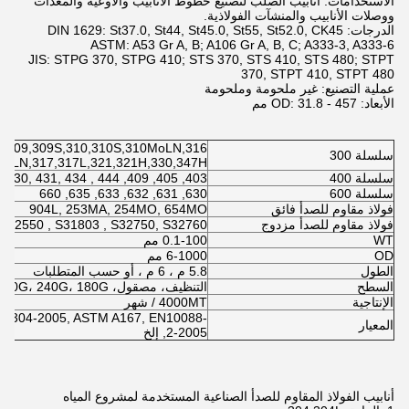
الاستخدامات: أنابيب الصلب لتصنيع خطوط الأنابيب والأوعية والمعدات
ووصلات الأنابيب والمنشآت الفولاذية.
الدرجات: DIN 1629: St37.0, St44, St45.0, St55, St52.0, CK45
ASTM: A53 Gr A, B; A106 Gr A, B, C; A333-3, A333-6
JIS: STPG 370, STPG 410; STS 370, STS 410, STS 480; STPT
370, STPT 410, STPT 480
عملية التصنيع: غير ملحومة وملحومة
الأبعاد: OD: 31.8 - 457 مم
L,309,309S,310,310S,310MoLN,316,
سلسلة 300
16LN,317,317L,321,321H,330,347H
سلسلة 400
403, 405, 409, 409L, 410, 410L , 420, 429 , 430, 431, 434 , 444
سلسلة 600
630, 631, 632, 633, 635, 660
فولاذ مقاوم للصدأ فائق
904L, 253MA, 254MO, 654MO
فولاذ مقاوم للصدأ مزدوج
 S32550 , S31803 , S32750, S32760
WT
0.1-100 مم
OD
6-1000 مم
الطول
5.8 م ، 6 م ، أو حسب المتطلبات
السطح
التنظيف، مصقول، 600G، 400G، 320G، 240G، 180G، إلخ.
الإنتاجية
4000MT / شهر
S4304-2005, ASTM A167, EN10088-
المعيار
2-2005, إلخ
أنابيب الفولاذ المقاوم للصدأ الصناعية المستخدمة لمشروع المياه