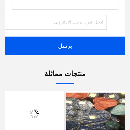
يرسل
منتجات مماثلة