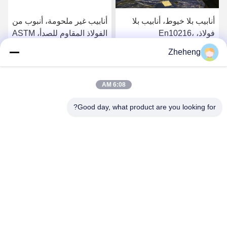
أنابيب بلا خيوط، أنابيب بلا
أنابيب غير ملحومة، أنبوب من
فولاذ، En10216،
الفولاذ المقاوم للصدأ، ASTM
SS304/316L، Od 88.9mm،
A213، SS304/316L، القطر
Zheheng
Sch40، أنابيب الغلاية
الخارجي 88.9 ملم، الجدول
احصل على افضل سعر
احصل على افضل سعر
الزمني 40، أنابيب الغلايات
6:08 AM
Good day, what product are you looking for?
Wenzhou Zheheng Steel Industry Co.,Ltd
sales@zhehengsteel.com
86-577-86655372
رقم 999 مطار ونجوهو مدينة ونجوهو، شيجيانغ الصين