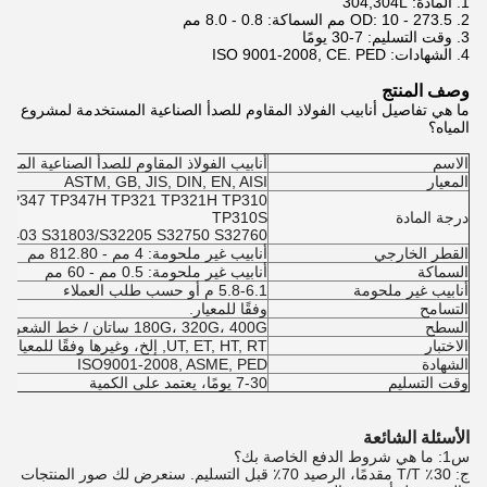
1. المادة: 304,304L
2. OD: 10 - 273.5 مم السماكة: 0.8 - 8.0 مم
3. وقت التسليم: 7-30 يومًا
4. الشهادات: ISO 9001-2008, CE. PED
وصف المنتج
ما هي تفاصيل أنابيب الفولاذ المقاوم للصدأ الصناعية المستخدمة لمشروع
المياه؟
الاسم
أنابيب الفولاذ المقاوم للصدأ الصناعية المس
المعيار
ASTM, GB, JIS, DIN, EN, AISI
 TP347 TP347H TP321 TP321H TP310
درجة المادة
TP310S
P403 S31803/S32205 S32750 S32760
القطر الخارجي
أنابيب غير ملحومة: 4 مم - 812.80 مم
السماكة
أنابيب غير ملحومة: 0.5 مم - 60 مم
أنابيب غير ملحومة
5.8-6.1 م أو حسب طلب العملاء
التسامح
وفقًا للمعيار.
السطح
180G، 320G، 400G ساتان / خط الشعر 400G، 500G، 600G أو 800G مرآة
الاختبار
UT, ET, HT, RT, إلخ، وغيرها وفقًا للمعيار، أو حسب طلبات العملاء
الشهادة
ISO9001-2008, ASME, PED
وقت التسليم
7-30 يومًا، يعتمد على الكمية
الأسئلة الشائعة
س1: ما هي شروط الدفع الخاصة بك؟
ج: 30٪ T/T مقدمًا، الرصيد 70٪ قبل التسليم. سنعرض لك صور المنتجات