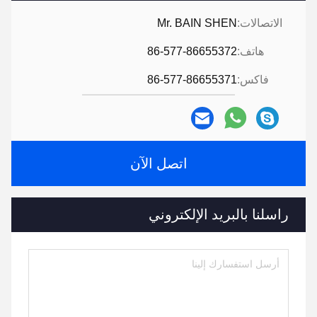
الاتصالات:
Mr. BAIN SHEN
هاتف:
86-577-86655372
فاكس:
86-577-86655371
اتصل الآن
راسلنا بالبريد الإلكتروني