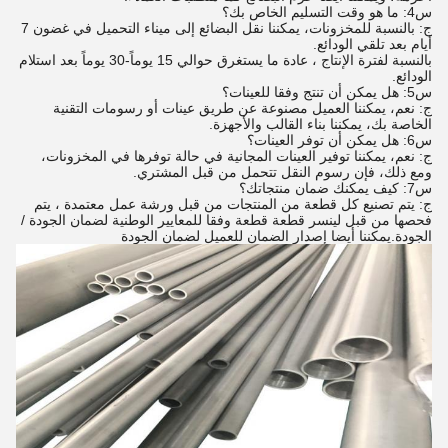
س4: ما هو وقت التسليم الخاص بك؟
ج: بالنسبة للمخزونات، يمكننا نقل البضائع إلى ميناء التحميل في غضون 7
أيام بعد تلقي الودائع.
بالنسبة لفترة الإنتاج ، عادة ما يستغرق حوالي 15 يوماً-30 يوماً بعد استلام
الودائع.
س5: هل يمكن أن تنتج وفقا للعينات؟
ج: نعم، يمكننا العميل مصنوعة عن طريق عينات أو رسومات التقنية
الخاصة بك، يمكننا بناء القالب والأجهزة.
س6: هل يمكن أن توفر العينات؟
ج: نعم، يمكننا توفير العينات المجانية في حالة توفرها في المخزونات،
ومع ذلك، فإن رسوم النقل تتحمل من قبل المشتري.
س7: كيف يمكنك ضمان منتجاتك؟
ج: يتم تصنيع كل قطعة من المنتجات من قبل ورشة عمل معتمدة ، يتم
فحصها من قبل لينسر قطعة قطعة وفقا للمعايير الوطنية لضمان الجودة /
الجودة.يمكننا أيضا إصدار الضمان للعميل لضمان الجودة