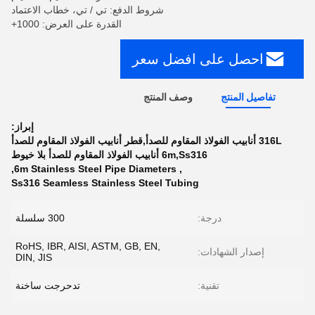
شروط الدفع: تي / تي، خطاب الاعتماد
القدرة على العرض: 1000+
احصل على افضل سعر
تفاصيل المنتج
وصف المنتج
إبراز:
316L أنابيب الفولاذ المقاوم للصدأ,قطر أنابيب الفولاذ المقاوم للصدأ
6m,Ss316 أنابيب الفولاذ المقاوم للصدأ بلا خيوط
,
6m Stainless Steel Pipe Diameters
,
Ss316 Seamless Stainless Steel Tubing
درجة:
300 سلسلة
RoHS, IBR, AISI, ASTM, GB, EN,
إصدار الشهادات:
DIN, JIS
تقنية:
تدحرجت ساخنة