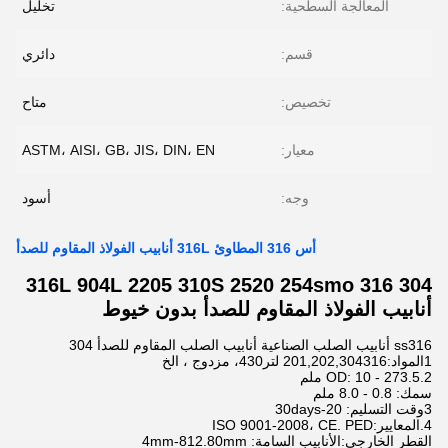
المعالجة السطحية:
تخليل
قسم:
دائري
تخصيص:
متاح
معيار:
ASTM، AISI، GB، JIS، DIN، EN
وجه:
أسود
أس 316 المطاوئ 316L أنابيب الفولاذ المقاوم للصدأ
304 316 316L 904L 2205 310S 2520 254smo
أنابيب الفولاذ المقاوم للصدأ بدون خيوط
ss316 أنابيب الصلب الصناعية أنابيب الصلب المقاوم للصدأ 304
1المواد:201,202,304316 لتر430، مزدوج ، الخ
2.OD: 10 - 273.5 ملم
سمك: 0.8 - 8.0 ملم
3وقت التسليم: 20-30days
4.المعايير:ISO 9001-2008، CE. PED
القطر الخارجي:الأنابيب السامة: 4mm-812.80mm