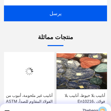
يرسل
منتجات مماثلة
أنابيب بلا خيوط، أنابيب بلا
أنابيب غير ملحومة، أنبوب من
فولاذ، En10216،
الفولاذ المقاوم للصدأ، ASTM
SS304/316L، Od 88.9mm،
A213، SS304/316L، القطر
Zheheng