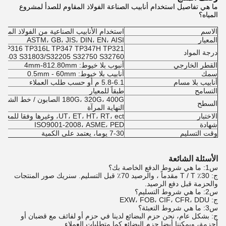
ما هي تفاصيل استخدام أنابيب الصناعة الفولاذ المقاوم للصدأ لمشروع
المياه؟
الاسم
استخدام الأنابيب الصناعية من الفولاذ المقا
المعيار
ASTM، GB، JIS، DIN، EN، AISI
 TP316 TP316L TP347 TP347H TP321
درجة المواد
P403 S31803/S32205 S32750 S32760
القطر الخارجي
أنبوب بلا خيوط: 4mm-812.80mm
سمك
أنابيب بلا خيوط: 0.5mm - 60mm
أنابيب بلا مسام
5.8-6.1 م أو حسب طلب العملاء
التسامح
طبقاً للمعيار
السطح
النهاية المرآة
الاختبار
UT، ET، HT، RT، ect، وغيرها وفقا للمعيار، أو حسب طلبات العملاء
شهادة
ISO9001-2008، ASME، PED
وقت التسليم
7-30 يوما، يعتمد على الكمية
الأسئلة الشائعة
س1: ما هي شروط الدفع الخاصة بك؟
ج: 30٪ T / T مقدماً ، والرصيد 70٪ قبل التسليم. سنريك صور المنتجات
والحزمة قبل دفع الرصيد.
س2: ما هي شروط التسليم؟
ج: EXW، FOB، CIF، CFR، DDU
س3: ما هي شروط التعبئة؟
ج: بشكل عام، نحن حزم البضائع لدينا في حزم أو لفائف مع قضبان أو
أحزمة، ويمكننا أيضا حزم البضائع كما متطلبات العملاء.