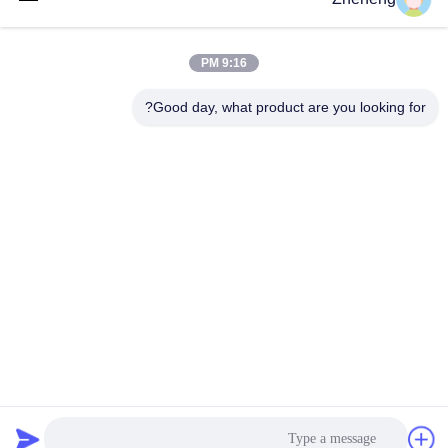
Sch40، أنابيب الغلاية
الخارجي 88.9 ملم، الجدول
احصل على افضل سعر
احصل على افضل سعر
الزمني 40، أنابيب الغلايات
9:16 PM
Good day, what product are you looking for?
Wenzhou Zheheng Steel Industry Co.,Ltd
sales@zhehengsteel.com
86-577-86655372
رقم 999 مطار ونجوهو مدينة ونجوهو، شيجيانغ الصين
الصين جودة جيدة أنابيب الفولاذ المقاوم للصدأ غير الملحومة المورد.
حقوق الطبع والنشر © 2018-2026 stainless-
steelseamlesspipe.com . كل الحقوق محفوظة.