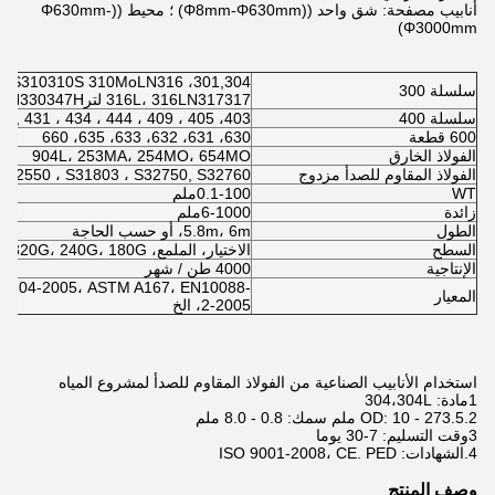
أنابيب مصفحة: شق واحد ((Φ8mm-Φ630mm) ؛ محيط ((Φ630mm-
Φ3000mm)
301,304، 304L309،309S310310S 310MoLN316,
سلسلة 300
316L، 316LN317317 لتر321321H330347H
سلسلة 400
403، 405 ، 409 ، 409L ، 410, 410L ، 420, 429 ، 430, 431 ، 434 ، 444
600 قطعة
630، 631، 632، 633، 635، 660
الفولاذ الخارق
904L، 253MA، 254MO، 654MO
الفولاذ المقاوم للصدأ مزدوج
S32550 ، S31803 ، S32750, S32760
WT
0.1-100ملم
زائدة
6-1000ملم
الطول
5.8m، 6m، أو حسب الحاجة
السطح
الاختيار، الملمع، 600G، 400G، 320G، 240G، 180G، الخ
الإنتاجية
4000 طن / شهر
S4304-2005، ASTM A167، EN10088-
المعيار
2-2005، الخ
استخدام الأنابيب الصناعية من الفولاذ المقاوم للصدأ لمشروع المياه
1مادة: 304،304L
2.OD: 10 - 273.5 ملم سمك: 0.8 - 8.0 ملم
3وقت التسليم: 7-30 يوما
4.الشهادات: ISO 9001-2008، CE. PED
وصف المنتج