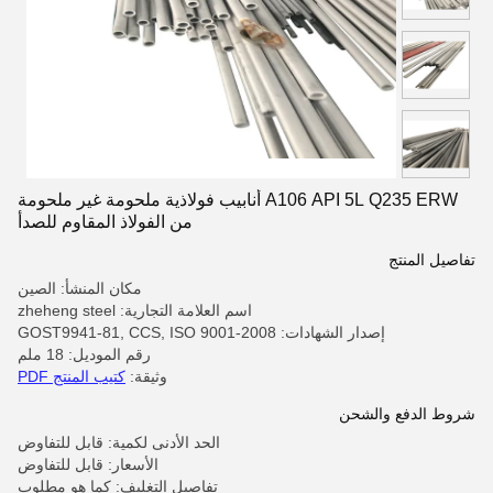
A106 API 5L Q235 ERW أنابيب فولاذية ملحومة غير ملحومة
من الفولاذ المقاوم للصدأ
تفاصيل المنتج
مكان المنشأ: الصين
اسم العلامة التجارية: zheheng steel
إصدار الشهادات: GOST9941-81, CCS, ISO 9001-2008
رقم الموديل: 18 ملم
وثيقة:
كتيب المنتج PDF
شروط الدفع والشحن
الحد الأدنى لكمية: قابل للتفاوض
الأسعار: قابل للتفاوض
تفاصيل التغليف: كما هو مطلوب