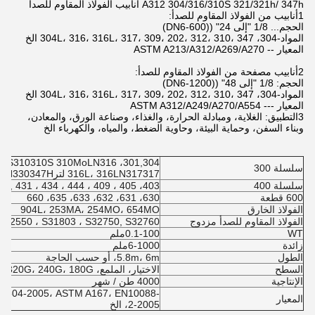
A312 304/316/310S 321/321h/ 347h أنابيب الفولاذ المقاوم للصدأ
1أنابيب من الفولاذ المقاوم للصدأ:
الحجم... 1/8 "إلى 24" ((DN6-600)
المواد-304، 304L، 316، 316L، 317، 309، 202، 312، 310، 347 الخ
المعيار -- ASTM A213/A312/A269/A270
2أنابيب مصفحة من الفولاذ المقاوم للصدأ:
الحجم: 1/8 "إلى 48" ((DN6-1200)
المواد-304، 304L، 316، 316L، 317، 309، 202، 312، 310، 347 الخ
المعيار --- ASTM A312/A249/A270/A554
3التطبيق: الغلاية، ومبادلة الحرارة، والغذاء، وصناعة الورق، والمعادن،
وبناء السفن، وحماية البيئة، وحاوية الضغط، والمياه، والكهرباء الخ
301,304، 304L309،309S310310S 310MoLN316,
سلسلة 300
316L، 316LN317317 لتر321321H330347H
سلسلة 400
403، 405 ، 409 ، 409L ، 410, 410L ، 420, 429 ، 430, 431 ، 434 ، 444
600 قطعة
630، 631، 632، 633، 635، 660
الفولاذ الخارق
904L، 253MA، 254MO، 654MO
الفولاذ المقاوم للصدأ مزدوج
S32550 ، S31803 ، S32750, S32760
WT
0.1-100ملم
زائدة
6-1000ملم
الطول
5.8m، 6m، أو حسب الحاجة
السطح
الاختيار، الملمع، 600G، 400G، 320G، 240G، 180G، الخ
الإنتاجية
4000 طن / شهر
S4304-2005، ASTM A167، EN10088-
المعيار
2-2005، الخ