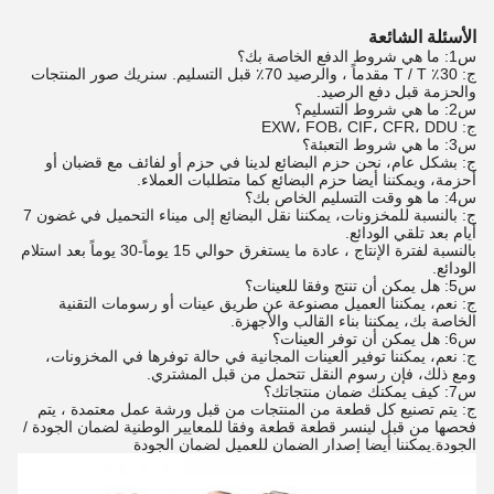
الأسئلة الشائعة
س1: ما هي شروط الدفع الخاصة بك؟
ج: 30٪ T / T مقدماً ، والرصيد 70٪ قبل التسليم. سنريك صور المنتجات
والحزمة قبل دفع الرصيد.
س2: ما هي شروط التسليم؟
ج: EXW، FOB، CIF، CFR، DDU
س3: ما هي شروط التعبئة؟
ج: بشكل عام، نحن حزم البضائع لدينا في حزم أو لفائف مع قضبان أو
أحزمة، ويمكننا أيضا حزم البضائع كما متطلبات العملاء.
س4: ما هو وقت التسليم الخاص بك؟
ج: بالنسبة للمخزونات، يمكننا نقل البضائع إلى ميناء التحميل في غضون 7
أيام بعد تلقي الودائع.
بالنسبة لفترة الإنتاج ، عادة ما يستغرق حوالي 15 يوماً-30 يوماً بعد استلام
الودائع.
س5: هل يمكن أن تنتج وفقا للعينات؟
ج: نعم، يمكننا العميل مصنوعة عن طريق عينات أو رسومات التقنية
الخاصة بك، يمكننا بناء القالب والأجهزة.
س6: هل يمكن أن توفر العينات؟
ج: نعم، يمكننا توفير العينات المجانية في حالة توفرها في المخزونات،
ومع ذلك، فإن رسوم النقل تتحمل من قبل المشتري.
س7: كيف يمكنك ضمان منتجاتك؟
ج: يتم تصنيع كل قطعة من المنتجات من قبل ورشة عمل معتمدة ، يتم
فحصها من قبل لينسر قطعة قطعة وفقا للمعايير الوطنية لضمان الجودة /
الجودة.يمكننا أيضا إصدار الضمان للعميل لضمان الجودة