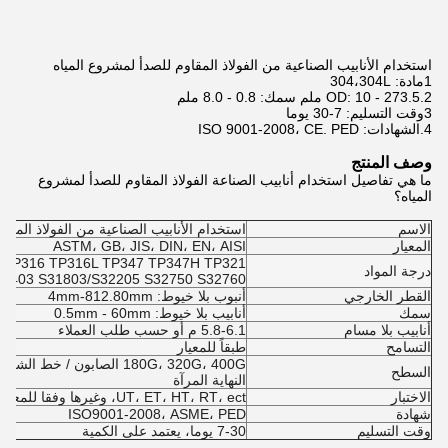
استخدام الأنابيب الصناعية من الفولاذ المقاوم للصدأ لمشروع المياه
1مادة: 304،304L
2.OD: 10 - 273.5 ملم سمك: 0.8 - 8.0 ملم
3وقت التسليم: 7-30 يوما
4.الشهادات: ISO 9001-2008، CE. PED
وصف المنتج
ما هي تفاصيل استخدام أنابيب الصناعة الفولاذ المقاوم للصدأ لمشروع
المياه؟
الاسم
استخدام الأنابيب الصناعية من الفولاذ المقا
المعيار
ASTM، GB، JIS، DIN، EN، AISI
 TP316 TP316L TP347 TP347H TP321
درجة المواد
P403 S31803/S32205 S32750 S32760
القطر الخارجي
أنبوب بلا خيوط: 4mm-812.80mm
سمك
أنابيب بلا خيوط: 0.5mm - 60mm
أنابيب بلا مسام
5.8-6.1 م أو حسب طلب العملاء
التسامح
طبقاً للمعيار
السطح
النهاية المرآة
الاختبار
UT، ET، HT، RT، ect، وغيرها وفقا للمعيار، أو حسب طلبات العملاء
شهادة
ISO9001-2008، ASME، PED
وقت التسليم
7-30 يوما، يعتمد على الكمية