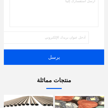
يرسل
منتجات مماثلة