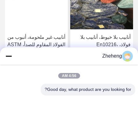
أنابيب بلا خيوط، أنابيب بلا
أنابيب غير ملحومة، أنبوب من
فولاذ، En10216،
الفولاذ المقاوم للصدأ، ASTM
SS304/316L، Od 88.9mm،
A213، SS304/316L، القطر
Zheheng
Sch40، أنابيب الغلاية
الخارجي 88.9 ملم، الجدول
احصل على افضل سعر
احصل على افضل سعر
الزمني 40، أنابيب الغلايات
4:56 AM
Good day, what product are you looking for?
Wenzhou Zheheng Steel Industry Co.,Ltd
sales@zhehengsteel.com
86-577-86655372