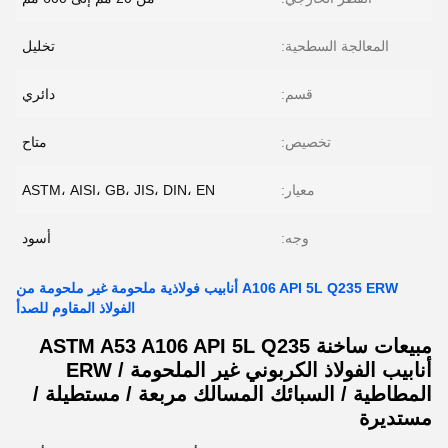
المعالجة السطحية:
تخليل
قسم:
دائري
تخصيص:
متاح
معيار:
ASTM، AISI، GB، JIS، DIN، EN
وجه:
أسود
A106 API 5L Q235 ERW أنابيب فولاذية ملحومة غير ملحومة من
الفولاذ المقاوم للصدأ
مبيعات ساخنة ASTM A53 A106 API 5L Q235
أنابيب الفولاذ الكربوني غير الملحومة / ERW
المطاطية / السبائك المسالك مربعة / مستطيلة /
مستديرة