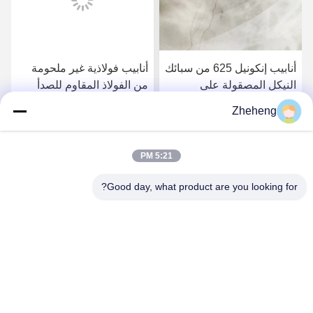
أنابيب إنكونيل 625 من سبائك
أنابيب فولاذية غير ملحومة
النيكل المصقولة على
من الفولاذ المقاوم للصدأ
الساخن، صفائح، ألواح، أنابيب
المصقول على البارد Uns
Zheheng
ملحومة
N06600 Inconel 600
احصل على افضل سعر
احصل على افضل سعر
5:21 PM
Good day, what product are you looking for?
Wenzhou Zheheng Steel Industry Co.,Ltd
sales@zhehengsteel.com
86-577-86655372