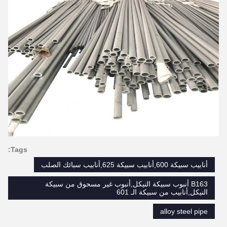
Tags:
أنابيب سبيكة 600,أنابيب سبيكة 625,أنابيب سبائك الصلب
B163 أنبوب سبيكة النيكل,أنبوب غير مسحوق من سبيكة
النيكل,أنابيب من سبيكة الـ 601
alloy steel pipe