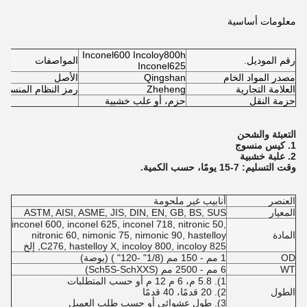
معلومات أساسية
Inconel600 Incoloy800h
رقم الموديل.
المواصفات
Inconel625
مصدر المواد الخام
Qingshan
الأصل
العلامة التجارية
Zheheng
رمز النظام المنسق
حزمة النقل
حزم، أو علب خشبية
التعبئة والشحن
1. كيس منسوج
2. علبة خشبية
وقت التسليم: 7-15 يومًا، حسب الكمية.
العنصر
أنابيب غير ملحومة
المعيار
ASTM, AISI, ASME, JIS, DIN, EN, GB, BS, SUS
inconel 600, inconel 625, inconel 718, nitronic 50,
المادة
nitronic 60, nimonic 75, nimonic 90, hastelloy
C276, hastelloy X, incoloy 800, incoloy 825, إلخ
OD
1 مم - 150 مم (1/8" -120" ) (بوصة)
WT
6 مم - 2500 مم (Sch5S-SchXXS)
1). 5.8 م، 6 م 12 م أو حسب المتطلبات
الطول
2). 20 قدمًا، 40 قدمًا
3). طول عشوائي أو حسب طلب العميل