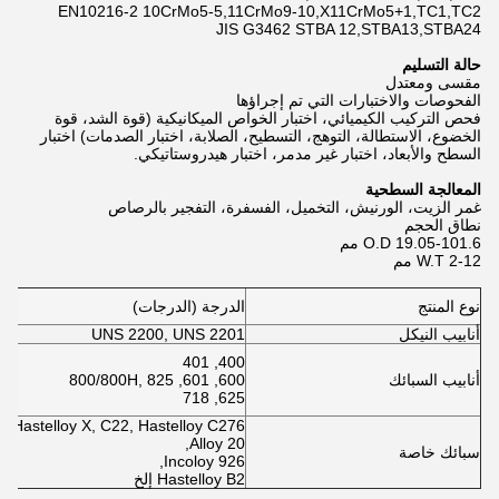
EN10216-2 10CrMo5-5,11CrMo9-10,X11CrMo5+1,TC1,TC2
JIS G3462 STBA 12,STBA13,STBA24
حالة التسليم
مقسى ومعتدل
الفحوصات والاختبارات التي تم إجراؤها
فحص التركيب الكيميائي، اختبار الخواص الميكانيكية (قوة الشد، قوة
الخضوع، الاستطالة، التوهج، التسطيح، الصلابة، اختبار الصدمات) اختبار
السطح والأبعاد، اختبار غير مدمر، اختبار هيدروستاتيكي.
المعالجة السطحية
غمر الزيت، الورنيش، التخميل، الفسفرة، التفجير بالرصاص
نطاق الحجم
O.D 19.05-101.6 مم
W.T 2-12 مم
ال
نوع المنتج
الدرجة (الدرجات)
* 
أنابيب النيكل
UNS 2200, UNS 2201
1
5
400, 401
3
أنابيب السبائك
600, 601, 800/800H, 825
7
625, 718
81
2,
Hastelloy X, C22, Hastelloy C276
9,
Alloy 20,
سبائك خاصة
7,
Incoloy 926,
Hastelloy B2 إلخ
2