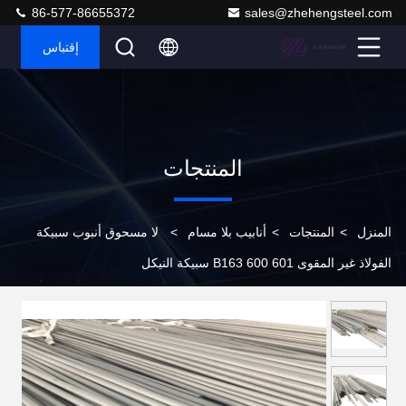
86-577-86655372
sales@zhehengsteel.com
إقتباس
المنتجات
المنزل
>
المنتجات
>
أنابيب بلا مسام
>
لا مسحوق أنبوب سبيكة
الفولاذ غير المقوى 601 600 B163 سبيكة النيكل