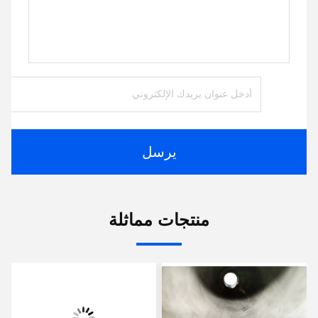
يرسل
منتجات مماثلة