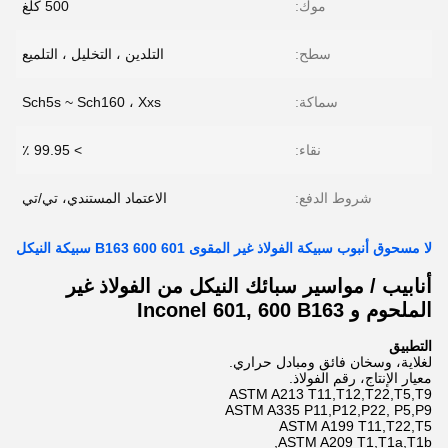
موك:
500 كلغ
سطح:
التلدين ، التخليل ، التلميع
سماكة:
Sch5s ~ Sch160 ، Xxs
نقاء:
> 99.95 ٪
شروط الدفع:
الاعتماد المستندي، تي/تي
لا مسحوق أنبوب سبيكة الفولاذ غير المقوى 601 600 B163 سبيكة النيكل
أنابيب / مواسير سبائك النيكل من الفولاذ غير
الملحوم و Inconel 601, 600 B163
التطبيق
لغلاية، وسخان فائق ومبادل حراري.
معيار الإنتاج، رقم الفولاذ.
ASTM A213 T11,T12,T22,T5,T9
ASTM A335 P11,P12,P22, P5,P9
ASTM A199 T11,T22,T5
ASTM A209 T1,T1a,T1b,