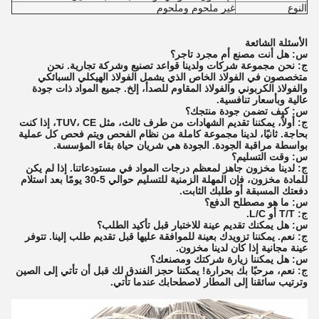
النوع
غير ملحوم وملحوم
الأسئلة الشائعة
س: هل أنت مصنع أم مجرد تاجر؟
ج: نحن مجموعة شركات ولدينا قواعد تصنيع وشركة تجارية. نحن
متخصصون في الفولاذ الخاص الذي يشمل الفولاذ الهيكلي السبائكي
والفولاذ الكربوني والفولاذ المقاوم للصدأ، إلخ. جميع المواد ذات جودة
عالية وبأسعار تنافسية.
س: كيف تضمن جودة منتجك؟
ج: أولاً، يمكننا تقديم الشهادات من طرف ثالث، مثل TUV، CE، إذا كنت
بحاجة. ثانيًا، لدينا مجموعة كاملة من نظام الفحص ويتم فحص كل عملية
بواسطة مراقبة الجودة. الجودة هي شريان حياة بقاء المؤسسة.
س: وقت التسليم؟
ج: لدينا مخزون جاهز لمعظم درجات المواد في مستودعاتنا. إذا لم يكن
للمادة مخزون، فإن المهلة الزمنية للتسليم حوالي 5-30 يومًا بعد استلام
دفعتك المسبقة أو طلبك الثابت.
س: ما هو مصطلح الدفع؟
ج: T/T أو L/C.
س: هل يمكنك تقديم عينة للاختبار قبل تأكيد الطلب؟
ج: نعم. يمكننا تزويدك بعينة للموافقة عليها قبل تقديم طلب إلينا. تتوفر
عينة مجانية إذا كان لدينا مخزون.
س: هل يمكننا زيارة شركتك ومصنعك؟
ج: نعم، مرحبًا بك بحرارة! يمكننا حجز الفندق لك قبل أن تأتي إلى الصين
وترتيب سائقنا إلى المطار لاصطحابك عندما تأتي.