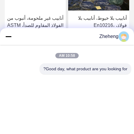
أنابيب بلا خيوط، أنابيب بلا
أنابيب غير ملحومة، أنبوب من
فولاذ، En10216،
الفولاذ المقاوم للصدأ، ASTM
SS304/316L، Od 88.9mm،
A213، SS304/316L، القطر
Zheheng
Sch40، أنابيب الغلاية
الخارجي 88.9 ملم، الجدول
احصل على افضل سعر
احصل على افضل سعر
الزمني 40، أنابيب الغلايات
10:58 AM
Good day, what product are you looking for?
Wenzhou Zheheng Steel Industry Co.,Ltd
sales@zhehengsteel.com
86-577-86655372
رقم 999 مطار ونجوهو مدينة ونجوهو، شيجيانغ الصين