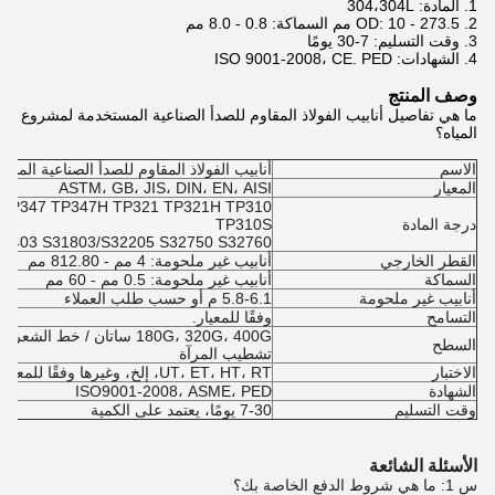
1. المادة: 304،304L
2. OD: 10 - 273.5 مم السماكة: 0.8 - 8.0 مم
3. وقت التسليم: 7-30 يومًا
4. الشهادات: ISO 9001-2008، CE. PED
وصف المنتج
ما هي تفاصيل أنابيب الفولاذ المقاوم للصدأ الصناعية المستخدمة لمشروع
المياه؟
الاسم
أنابيب الفولاذ المقاوم للصدأ الصناعية المس
المعيار
ASTM، GB، JIS، DIN، EN، AISI
 TP347 TP347H TP321 TP321H TP310
درجة المادة
TP310S
P403 S31803/S32205 S32750 S32760
القطر الخارجي
أنابيب غير ملحومة: 4 مم - 812.80 مم
السماكة
أنابيب غير ملحومة: 0.5 مم - 60 مم
أنابيب غير ملحومة
5.8-6.1 م أو حسب طلب العملاء
التسامح
وفقًا للمعيار.
السطح
تشطيب المرآة
الاختبار
UT، ET، HT، RT، إلخ، وغيرها وفقًا للمعيار، أو حسب طلبات العملاء
الشهادة
ISO9001-2008، ASME، PED
وقت التسليم
7-30 يومًا، يعتمد على الكمية
الأسئلة الشائعة
س 1: ما هي شروط الدفع الخاصة بك؟