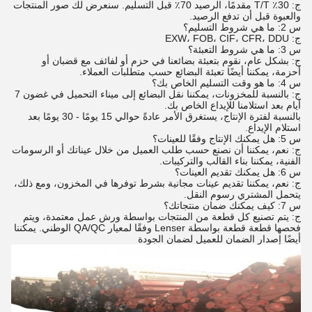
ج: 30٪ T/T مقدمًا، الرصيد 70٪ قبل التسليم. سنعرض لك صور المنتجات
والعبوة قبل أن تدفع الرصيد.
س 2: ما هي شروط التسليم؟
ج: EXW، FOB، CIF، CFR، DDU
س 3: ما هي شروط التعبئة؟
ج: بشكل عام، نقوم بتعبئة بضائعنا في حزم أو لفائف مع قضبان أو
أحزمة، يمكننا أيضًا تعبئة البضائع حسب متطلبات العملاء.
س 4: ما هو وقت التسليم الخاص بك؟
ج: بالنسبة للمخزونات، يمكننا نقل البضائع إلى ميناء التحميل في غضون 7
أيام بعد استلامنا للإيداع الخاص بك.
بالنسبة لفترة الإنتاج، يستغرق الأمر عادةً حوالي 15 يومًا - 30 يومًا بعد
استلام الإيداع.
س 5: هل يمكنك الإنتاج وفقًا للعينات؟
ج: نعم، يمكننا أن نصنع حسب طلب العميل من خلال عيناتك أو الرسومات
الفنية، يمكننا بناء القالب والتركيبات.
س 6: هل يمكنك تقديم العينات؟
ج: نعم، يمكننا تقديم عينات مجانية بشرط توفرها في المخزون، ومع ذلك،
يتحمل المشتري رسوم النقل.
س 7: كيف يمكنك ضمان منتجاتك؟
ج: يتم تصنيع كل قطعة من المنتجات بواسطة ورش عمل معتمدة، ويتم
فحصها قطعة قطعة بواسطة Lenser وفقًا لمعيار QA/QC الوطني. يمكننا
أيضًا إصدار الضمان للعميل لضمان الجودة