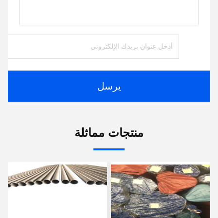
يرسل
منتجات مماثلة