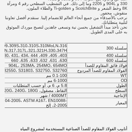
330 و 904L و 2205 وما إلى ذلك. في التشطيب السطحي رقم 4 ومرآة
8K وخط الشعر و ScotchBrite و Ti-golden والطلاء الملون،
منقوش، محفور.
نرحب بالأصدقاء من جميع أنحاء العالم للانضمام إلينا. سنقدم أفضل تعاوننا
لتلبية متطلباتك.
نحن نأخذ مبدأ التشغيل بحسن نية ونسعى جاهدين لنصبح موردك الموثوق
به على المدى الطويل.
،309،309S،310،310S،310MoLN،316،
سلسلة 300
6LN،317،317L،321،321H،330،347H
سلسلة 400
403، 405، 409، 409L، 410، 410L، 420، 429، 430، 431، 434، 444
سلسلة 600
630، 631، 632، 633، 635، 660
فولاذ فائق المقاوم للصدأ
904L، 253MA، 254MO، 654MO
الفولاذ المقاوم للصدأ المزدوج
 S32550، S31803، S32750، S32760
WT
0.1-100 مم
OD
6-1000 مم
الطول
5.8 م، 6 م، أو حسب المتطلبات
السطح
التقاط، مصقول، 600G، 400G، 320G، 240G، 180G، إلخ.
الإنتاجية
4000MT / شهر
S4304-2005، ASTM A167، EN10088-
المعيار
2-2005، إلخ
أنابيب الفولاذ المقاوم للصدأ الصناعية المستخدمة لمشروع المياه