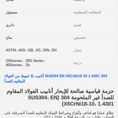
المعالجة السطحية:
مصقول
قسم:
دائري
تخصيص:
متاح
معيار:
ASTM، AISI، GB، JIS، DIN، EN
200series ، 300 Series ،
درجة:
400series ، 2b
SUS304 EN X5CrNi18 10 1.4301 304 أنابيب بلا خيوط من الفولاذ
المقاوم للصدأ
حزمة قياسية صالحة للإبحار أنابيب الفولاذ المقاوم
للصدأ غير الملحومة 304 (SUS304، EN
X5CrNi18-10، 1.4301)
نطاق عملنا هو لفائف وألواح وشرائط الفولاذ المقاوم للصدأ المدرفلة على
الساخن والبارد من الدرجة 304 و 316L و 321،