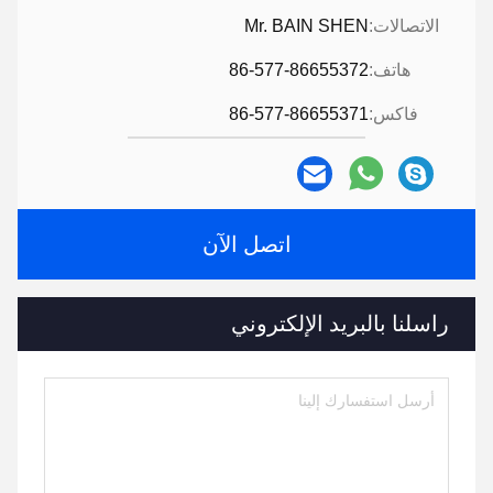
الاتصالات:
Mr. BAIN SHEN
هاتف:
86-577-86655372
فاكس:
86-577-86655371
اتصل الآن
راسلنا بالبريد الإلكتروني