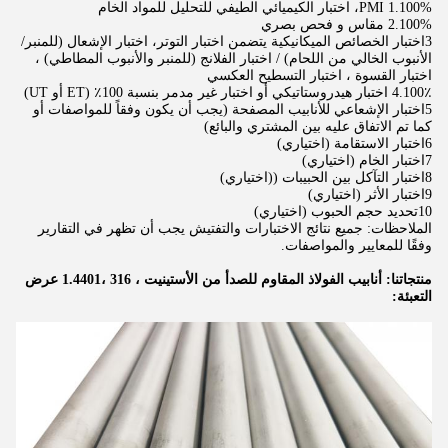
1.100% PMI، اختبار الكيميائي الطيفي للتحليل للمواد الخام
2.100% مقاس و فحص بصري
3اختبار الخصائص الميكانيكية يتضمن اختبار التوتر، اختبار الإشعال (للمنبر/
الأنبوب الخالي من اللحام) / اختبار الفلانج (للمنبر والأنبوب المطاطي) ،
اختبار القسوة ، اختبار التسطيح العكسي
4.100٪ اختبار هيدروستاتيكي أو اختبار غير مدمر بنسبة 100٪ (ET أو UT)
5اختبار الإشعاعي للأنابيب المصفحة (يجب أن يكون وفقاً للمواصفات أو
كما تم الاتفاق عليه بين المشتري والبائع)
6اختبار الاستقامة (اختياري)
7اختبار الخام (اختياري)
8اختبار التآكل بين الحبيبات ((اختياري)
9اختبار الأثر (اختياري)
10تحديد حجم الحبوب (اختياري)
الملاحظات: جميع نتائج الاختبارات والتفتيش يجب أن تظهر في التقارير
وفقًا للمعايير والمواصفات.
منتجاتنا: أنابيب الفولاذ المقاوم للصدأ من الأستينيت ، 316 ،1.4401 عرض
التعبئة: