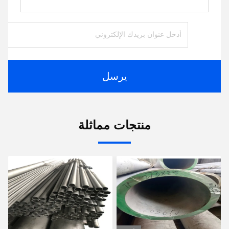
يرسل
منتجات مماثلة