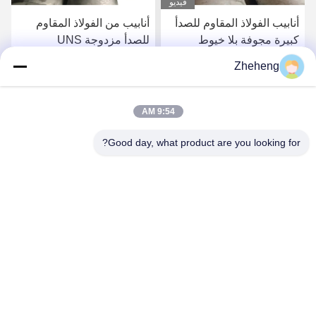
فيديو
أنابيب الفولاذ المقاوم للصدأ
أنابيب من الفولاذ المقاوم
كبيرة مجوفة بلا خيوط
للصدأ مزدوجة UNS
S31500 مع مقاومة للتآكل
Zheheng
احصل على افضل سعر
احصل على افضل سعر
9:54 AM
Good day, what product are you looking for?
Wenzhou Zheheng Steel Industry Co.,Ltd
sales@zhehengsteel.com
86-577-86655372
رقم 999 مطار ونجوهو مدينة ونجوهو، شيجيانغ الصين