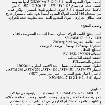
أنابيب الفولاذ المقاوم للصدأ 316 (X5CrNiMo17-12-2) لديها مقاومة
أكسدة جيدة. في نطاق 427 ° C - 857 ° C (800 ° F - 1575 ° F) ،من
الأفضل عدم استخدام 316 الفولاذ المقاوم للصدأ باستمرار، ولكن عندما
يتم استخدام 316 أنابيب الفولاذ المقاوم للصدأ بدون طقم باستمرار خارج
هذه النطاق الحراري، الفولاذ المقاوم للصدأ لديه مقاومة جيدة للحرارة.
وصف المنتج:
اسم المنتج: أنابيب الفولاذ المقاوم للصدأ السامية السمومية ، 316 ،
X5CrNiMo17-12-2 ،1.4401
اسم العلامة التجارية: Zheheng Steel
الحجم: 1 بوصة1.25 بوصة1.5 بوصة ، 2 بوصة ،
السطح: التخلل
الشهادة:BV ،PED، ISO9001
التعبئة: التعبئة البلاستيكية
الشحن:بالمحيط،FCL،
الطول: حسب متطلبات العميل، الحد الأقصى للطول: 12000mm
المعيار:ASTM 269 ،ASTM 270 ،ASTM 409 ،ASTM 554 ،ASTM 778 ،
الاختبار: اختبار ضيق التسرب ، اختبار غير مدمر (NDT)
المواد: 316, X5CrNiMo17-12-2,1.4401
التطبيق:
316 ، X5CrNiMo17-12-2 ،1.4401 الاستخدامات الرئيسية هي مبادلات
الحرارة لمعدات الخضار والورق، ومعدات الصبغ، ومعدات معالجة الأفلام،
والأنابيب، والمواد للاستخدام الخارجي في المناطق الساحلية.تستخدم