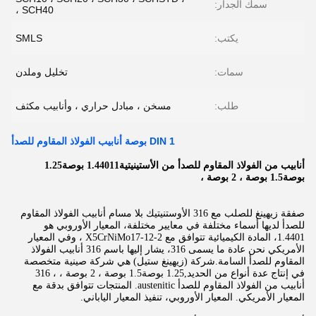
سمك الجدار:
SCH40 ،
يكتب:
SMLS
سمات:
تخليل وملدن
طلب:
مسخن ، مبادل حراري ، وأنابيب مكثف
DIN 1 بوصة أنابيب الفولاذ المقاوم للصدأ
أنابيب من الفولاذ المقاوم للصدأ من الأستينيتية1.44011 بوصة1.25
بوصة1.5 بوصة ، 2 بوصة ،
صفقة زيهينغ للصلب مع 316 الأوستنيتيك بلا مسام أنابيب الفولاذ المقاوم
للصدأ لديها أسماء مختلفة في معايير مختلفة، المعيار الأوروبي هو
1.4401، المادة الكيميائية تتوافق مع X5CrNiMo17-12-2 ، وفي المعيار
الأمريكي نحن عادة ما يسمى 316، يشار إليها باسم 316 أنابيب الفولاذ
المقاوم للصدأ السامة.شركة (زيهينغ ستيل) هي شركة صينية متخصصة
في إنتاج عدة أنواع من الحديد,1.25 بوصة1.5 بوصة ، 2 بوصة ، ، 316
أنابيب من الفولاذ المقاوم للصدأ austenitic. المنتجات تتوافق بدقة مع
المعيار الأمريكي. المعيار الأوروبي، تنفيذ المعيار الياباني.