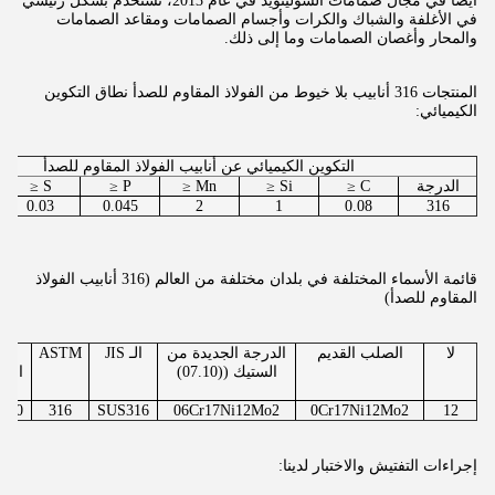
أيضا في مجال صمامات السولينويد في عام 2013، تستخدم بشكل رئيسي
في الأغلفة والشباك والكرات وأجسام الصمامات ومقاعد الصمامات
والمحار وأغصان الصمامات وما إلى ذلك.
المنتجات 316 أنابيب بلا خيوط من الفولاذ المقاوم للصدأ نطاق التكوين
الكيميائي:
التكوين الكيميائي عن أنابيب الفولاذ المقاوم للصدأ
الدرجة
C ≤
Si ≤
Mn ≤
P ≤
S ≤
0.03
0.045
2
1
0.08
316
قائمة الأسماء المختلفة في بلدان مختلفة من العالم (316 أنابيب الفولاذ
المقاوم للصدأ)
لا
الصلب القديم
الدرجة الجديدة من
الـ JIS
ASTM
الأ
الستيك ((07.10)
المت
600
316
SUS316
06Cr17Ni12Mo2
0Cr17Ni12Mo2
12
إجراءات التفتيش والاختبار لدينا: