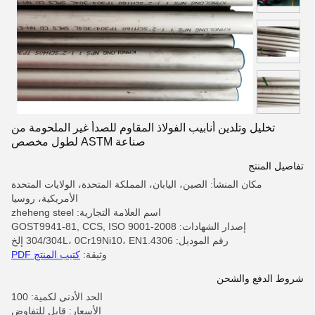
تخليل وتلدين أنابيب الفولاذ المقاوم للصدأ غير الملحومة من
صناعة ASTM لطول مخصص
تفاصيل المنتج
مكان المنشأ: الصين، اليابان، المملكة المتحدة، الولايات المتحدة
الأمريكية، روسيا
اسم العلامة التجارية: zheheng steel
إصدار الشهادات: GOST9941-81, CCS, ISO 9001-2008
رقم الموديل: 304/304L، 0Cr19Ni10، EN1.4306 إلخ
وثيقة:
كتيب المنتج PDF
شروط الدفع والشحن
الحد الأدنى لكمية: 100
الأسعار: قابل للتفاوض