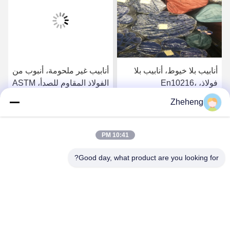
أنابيب بلا خيوط، أنابيب بلا
أنابيب غير ملحومة، أنبوب من
فولاذ، En10216،
الفولاذ المقاوم للصدأ، ASTM
SS304/316L، Od 88.9mm،
A213، SS304/316L، القطر
Zheheng
Sch40، أنابيب الغلاية
الخارجي 88.9 ملم، الجدول
احصل على افضل سعر
احصل على افضل سعر
الزمني 40، أنابيب الغلايات
10:41 PM
Good day, what product are you looking for?
Wenzhou Zheheng Steel Industry Co.,Ltd
sales@zhehengsteel.com