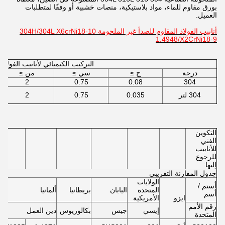
بورق مقاوم للماء، مواد بلاستيكية، منصات خشبية أو وفقًا لمتطلبات
العميل.
أنابيب الفولاذ المقاوم للصدأ غير الملحومة 304H/304L X6crNi18-10
1.4948/X2CrNi18-9
التركيب الكيميائي لأنابيب الفولاذ
درجة
ج ≥
سي ≥
من ≥
2
0.75
0.08
304
304 لتر
0.035
0.75
2
التكوين
الفني
للأنابيب
للرجوع
إليها:
جدول المقارنة التقريبي
الولايات
أستم /
المتحدة
اليابان
بريطانيا
ألمانيا
أسم
ايزو
الأمريكية
رقم الأمم
إيسي
جيس
بكالوريوس
دين العمل
المتحدة