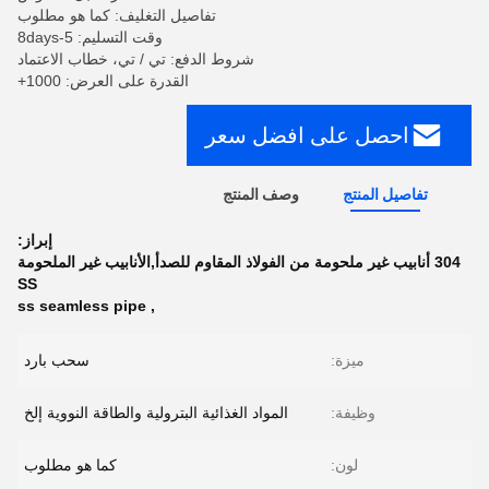
تفاصيل التغليف: كما هو مطلوب
وقت التسليم: 5-8days
شروط الدفع: تي / تي، خطاب الاعتماد
القدرة على العرض: 1000+
احصل على افضل سعر
تفاصيل المنتج
وصف المنتج
إبراز:
304 أنابيب غير ملحومة من الفولاذ المقاوم للصدأ,الأنابيب غير الملحومة
SS
ss seamless pipe
,
ميزة:
سحب بارد
وظيفة:
المواد الغذائية البترولية والطاقة النووية إلخ
لون:
كما هو مطلوب