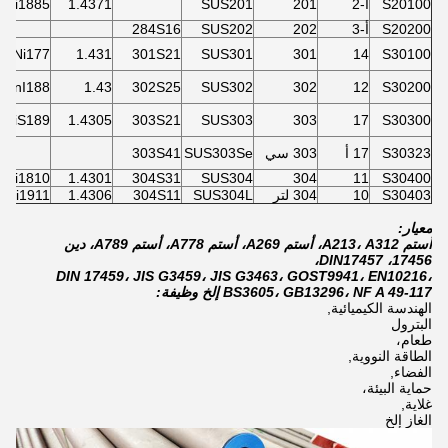
S20100
أ-2
201
SUS201
1.4371
nNi1885
S20200
أ-3
202
SUS202
284S16
CrNi177
1.431
301S21
SUS301
301
14
S30100
cRnI188
1.43
302S25
SUS302
302
12
S30200
rNiS189
1.4305
303S21
SUS303
303
17
S30300
S30323
17 أ
303 سي
SUS303Se
303S41
rNi1810
1.4301
304S31
SUS304
304
11
S30400
S30403
10
304 لتر
SUS304L
304S11
1.4306
rNi1911
معيار:
أستم A213، A312، أستم A269، أستم A778، أستم A789، دين
17456، DIN17457،
DIN 17459، JIS G3459، JIS G3463، GOST9941، EN10216،
BS3605، GB13296، NF A 49-117 إلخ وظيفة:
الهندسة الكيميائية,
البترول
طعام،
الطاقة النووية,
الفضاء,
حماية البيئة،
غلاية,
الغاز إلخ