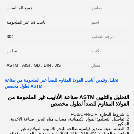
مقاس:
جميع المقاسات
اسم:
أنابيب Ss غير الملحومة
درجة الصلب:
304
يكتب:
سلس
معيار:
ASTM ، AISI ، GB ، DIN ، JIS
تخليل وتلدين أنابيب الفولاذ المقاوم للصدأ غير الملحومة من صناعة
ASTM لطول مخصص
التخليل والتليين ASTM صناعة الأنابيب غير الملحومة من
الفولاذ المقاوم للصدأ لطول مخصص
1. شروط التجارة: FOB/CFR/CIF
2. تفاصيل التسليم: المواد الكيميائية، معدات مياه البحر، صناعة الأغذية،
الديكور
3. التعبئة: تعبئة تصدير قياسية صالحة للبحر للأنابيب الفولاذية غير
الملحومة الصناعية 304 316 304L 316L المصنوعة في الصين، مغطاة