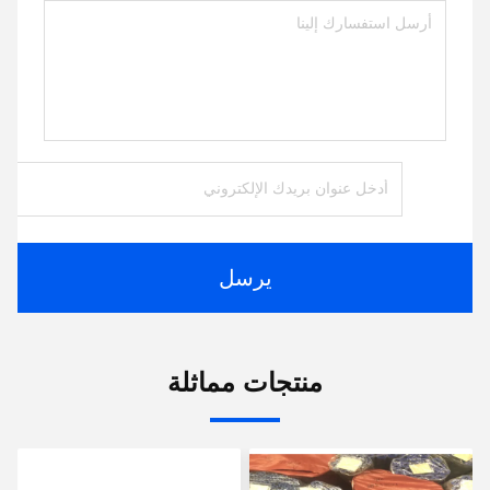
يرسل
منتجات مماثلة