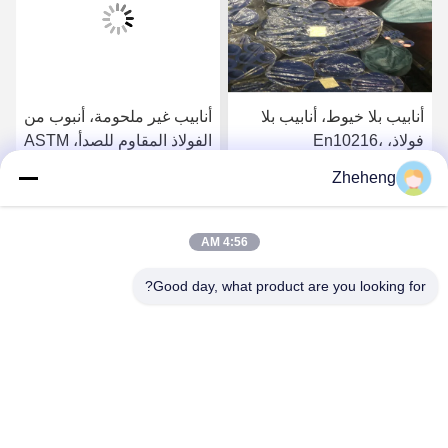
أنابيب بلا خيوط، أنابيب بلا
أنابيب غير ملحومة، أنبوب من
فولاذ، En10216،
الفولاذ المقاوم للصدأ، ASTM
SS304/316L، Od 88.9mm،
A213، SS304/316L، القطر
Zheheng
Sch40، أنابيب الغلاية
الخارجي 88.9 ملم، الجدول
احصل على افضل سعر
احصل على افضل سعر
الزمني 40، أنابيب الغلايات
4:56 AM
Good day, what product are you looking for?
Wenzhou Zheheng Steel Industry Co.,Ltd
sales@zhehengsteel.com
86-577-86655372