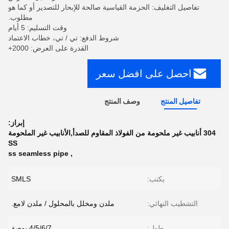
تفاصيل التغليف: الحزمة القياسية صالحة للإبحار للتصدير أو كما هو
مطلوب.
وقت التسليم: 5 أيام
شروط الدفع: تي / تي، خطاب الاعتماد
القدرة على العرض: 2000+
احصل على افضل سعر
تفاصيل المنتج
وصف المنتج
إبراز:
304 أنابيب غير ملحومة من الفولاذ المقاوم للصدأ,الأنابيب غير الملحومة
SS
ss seamless pipe
,
يكتب:
SMLS
التشطيب النهائي:
ملدن ومخلل بالمحلول / ملدن لامع.
طول:
4/5/6/7 بوصة