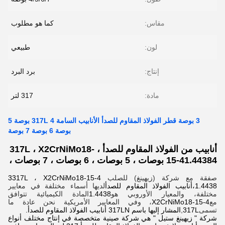
مقاس:
كما هو مطلوب
لون:
طبيعي
إنتاج:
برد البرد
مادة:
317 لتر
3 بوصة قطر الفولاذ المقاوم للصدأ الأنابيب السامة 317L 4 بوصة 5
بوصة 6 بوصة 7 بوصة
أنابيب من الفولاذ المقاوم للصدأ ، 317L ، X2CrNiMo18-
15-41.44384 بوصات ، 5 بوصات ، 6 بوصات ، 7 بوصات ،
صفقة مع شركة (زيهينغ) للصلب
3317L ، X2CrNiMo18-15-4
،1.4438أنابيب الفولاذ المقاوم للصدأ
لديها أسماء مختلفة في معايير
مختلفة، والمعيار الأوروبي هو
1.4438
المادة الكيميائية تتوافق
مع
X2CrNiMo18-15-4
، وفي المعايير الأمريكية نحن عادة ما
تسمى
317L
,
المشار إليها باسم 317LN أنابيب الفولاذ المقاوم للصدأ.
شركة " زيهينغ ستيل " هي شركة صينية متخصصة في إنتاج مختلف أنواع