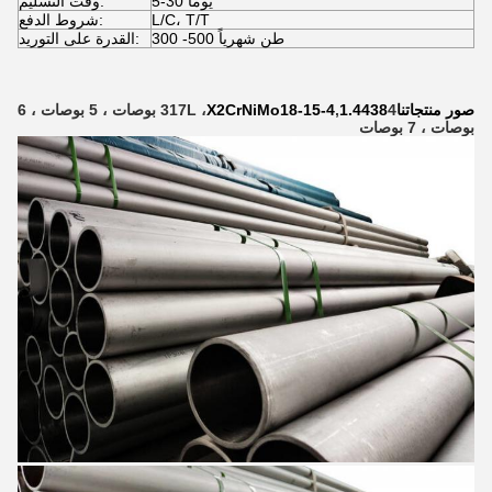
5-30 يوماً
وقت التسليم:
L/C، T/T
شروط الدفع:
300 -500 طن شهرياً
القدرة على التوريد:
صور منتجاتنا
1.4438
,
X2CrNiMo18-15-4
317L ،
4 بوصات ، 5 بوصات ، 6
بوصات ، 7 بوصات