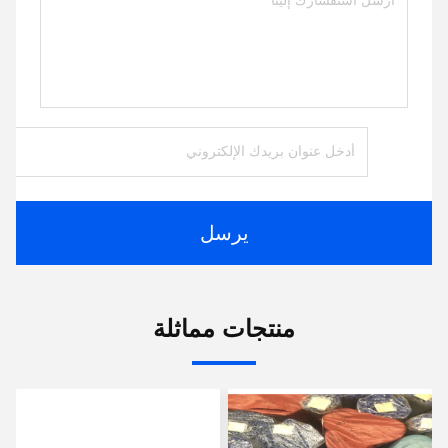
يرسل
منتجات مماثلة