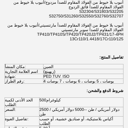
أنبوب بلا خيوط من الفولاذ المقاوم للصدأ مزدوج/أنبوب بلا خيوط من
الفولاذ المقاوم للصدأ فائق الزدوج
S32304/S31803/S32205
S32750/S31260/S32550/S32760/S32707
أنبوب بلا خيوط من الفولاذ المقاوم للصدأ مارتنسيتي/أنبوب بلا خيوط من
الفولاذ المقاوم للصدأ سوبر مارتنسيتي
TP410/TP410S/TP420/TP420J2/TP431/17-4PH
13Cr110/1.4418/17Cr110/125
تفاصيل المنتج:
الصين
مكان المنشأ:
(زيهينغ)
اسم العلامة التجارية
PED.TUV. ISO
شهادة:
4 بوصات ، 5 بوصات ، 6 بوصات ، 7 بوصات
رقم الطراز:
شروط الدفع والشحن:
500كيلوغرام
الحد الأدنى لكمية
الطلب:
2500 دولار أمريكي / طن --5000 دولار أمريكي /
السعر:
طن
أكياس بلاستيكية، أو صناديق خشبية، أو حسب
تفاصيل العبوة:
الطلب