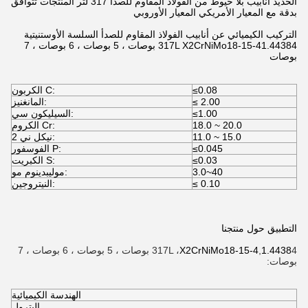
الحديد أنابيب بلا خيوط من الفولاذ المقاوم للصدأ 317 لتر المنتجات تتوافق
بدقة مع المعيار الأمريكي المعيار الأوروبي
التركيب الكيميائي عن أنابيب الفولاذ المقاوم للصدأ السلسة الأوستنيتية
317L X2CrNiMo18-15-41.44384 بوصات ، 5 بوصات ، 6 بوصات ، 7
بوصات
≤0.08
الكربون C:
≤ 2.00
المانغنيز:
≤1.00
السيليكون سي:
18.0 ~ 20.0
الكروم Cr:
11.0 ~ 15.0
نيكل ني 2:
≤0.045
الفوسفور P:
≤0.03
الكبريت S:
3.0~40
موليبدينوم مو:
≤ 0.10
النيتروجين:
التطبيق حول منتجنا
1.4438
,
X2CrNiMo18-15-4
317L ،
4 بوصات ، 5 بوصات ، 6 بوصات ، 7
بوصات:
الهندسة الكيميائية
البترول