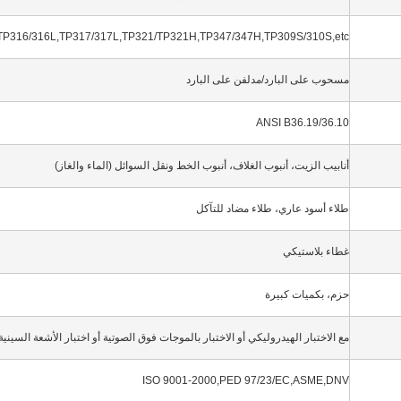
TP316/316L,TP317/317L,TP321/TP321H,TP347/347H,TP309S/310S,etc
مسحوب على البارد/مدلفن على البارد
ANSI B36.19/36.10
أنابيب الزيت، أنبوب الغلاف، أنبوب الخط ونقل السوائل (الماء والغاز)
طلاء أسود عاري، طلاء مضاد للتآكل
غطاء بلاستيكي
حزم، بكميات كبيرة
مع الاختبار الهيدروليكي أو الاختبار بالموجات فوق الصوتية أو اختبار الأشعة السينية
ISO 9001-2000,PED 97/23/EC,ASME,DNV