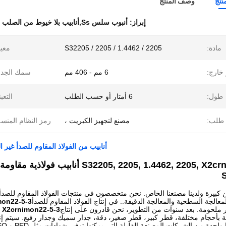
نتج
وصف المنتج
إبراز:
أنبوب سلس Ss,أنابيب بلا خيوط من الصلب المقاوم للصدأ 304
مادة:
S32205 / 2205 / 1.4462 / 2205
معيا
خارج:
6 مم - 406 مم
سمك الجدا
طول:
6 أمتار أو حسب الطلب
التعبئ
طلب:
مصنع لتجهيز الكبريت ،
رمز النظام المنس
أنابيب من الفولاذ المقاوم للصدأ غير الملحومة 62 2205 X2CrNiMoN22-5-3
معالجة السطحية والمعالجة الدقيقة.. في إنتاج الفولاذ المقاوم للصدأ
mon22-5-3
 ملحومة. بعد سنوات من التطوير، نحن قادرون على إنتاج
, X2crnimon22-5-3
 بأحجام مختلفة، قطر كبير، قطر صغير، دقة، جدار سميك وجدار رفيع. سيتم إنتاج