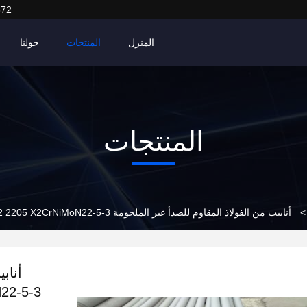
372
المنزل
المنتجات
حولنا
المنتجات
>
أنابيب من الفولاذ المقاوم للصدأ غير الملحومة S32205 2205 1.4462 2205 X2CrNiMoN22-5-3
أناب
22-5-3