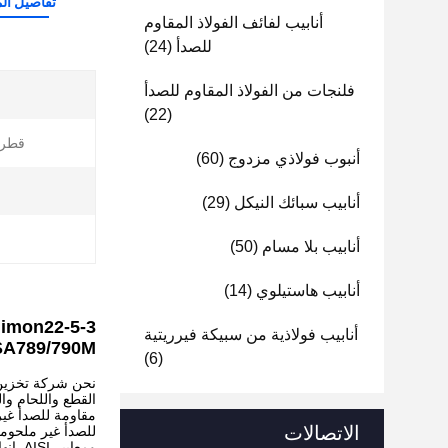
تفاصيل الم
أنابيب لفائف الفولاذ المقاوم
للصدأ
(24)
فلنجات من الفولاذ المقاوم للصدأ
(22)
قطر 
أنبوب فولاذي مزدوج
(60)
أنابيب سبائك النيكل
(29)
أنابيب بلا مسام
(50)
أنابيب هاستيلوي
(14)
أنابيب فولاذية من سبيكة فيرريتية
SA789/790M
(6)
القطع واللحام وال
مقاومة للصدأ غير
الاتصالات
للصدأ غير ملحومة
ومعايير AISI. إنها واحدة من الشركات المصنعة القليلة التي يمكنها توفير شهادات مثل PED و ISO و SGS و TUV و ABS.