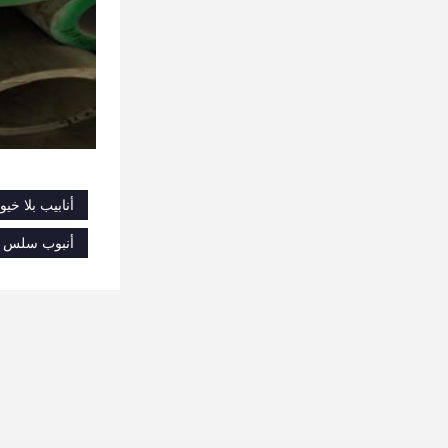
أنابيب بلا خيوط من الصلب
أنبوب سلس Ss,أنابيب بلا خيوط من الصلب المقاوم للصدأ 304