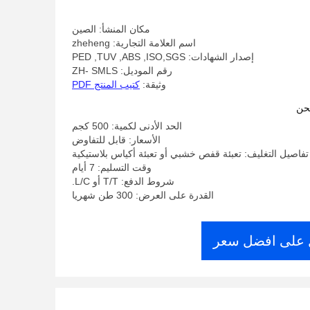
مكان المنشأ: الصين
اسم العلامة التجارية: zheheng
إصدار الشهادات: PED ,TUV ,ABS ,ISO,SGS
رقم الموديل: ZH- SMLS
وثيقة:
كتيب المنتج PDF
حن
الحد الأدنى لكمية: 500 كجم
الأسعار: قابل للتفاوض
تفاصيل التغليف: تعبئة قفص خشبي أو تعبئة أكياس بلاستيكية
وقت التسليم: 7 أيام
شروط الدفع: T/T أو L/C.
القدرة على العرض: 300 طن شهريا
على افضل سعر