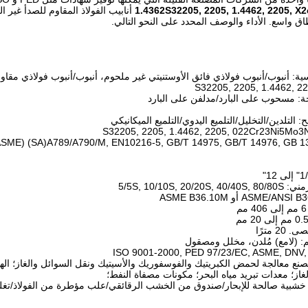
1.4362S32205, 2205, 1.4462, 2205, X
أنابيب الفولاذ المقاوم للصدأ غير 
اق واسع. الأداء والوصف المحدد على النحو التالي.
يسية: أنبوب/أنبوب فولاذي فائق الأوستنيتي غير ملحوم، أنبوب/أنبوب فولاذي مقاو
5/5S, 10/10S, 
 مصنع معالجة لحمض الكبريتيك والفوسفوريك والأسيتيك ونقل السوائل والغاز؛ ال
ز؛ معدات تبريد مياه البحر؛ مكونات مصفاة النفط؛