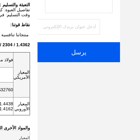
التعبئة والتسليم :
تفاصيل العبوة: 
وقت التسليم: في غضون 15-20 يومًا أو 
نقاط قوتنا:
منتجاتنا تنافسية
S32304 / 2304 / 1.4362 التركيب الكيميائي للأنابيب غير الم
يرسل
فولاذ م
المعيار
الأمريكي
S32760
المعيار
الأوروبي
1.4410, 1.4501
والمواد الأخرى ا
المعيار