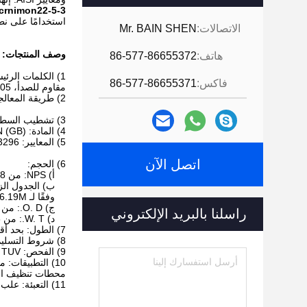
2crnimon22-5-3
استخدامًا على نط
الاتصالات:
Mr. BAIN SHEN
وصف المنتجات:
هاتف:
86-577-86655372
1) الكلمات الرئ
فاكس:
86-577-86655371
مقاوم للصدأ، S32205, 2205, 1.4462, 2205
2) طريقة المعالجة: مسحوب على البارد/مدلفن على البارد
3) تشطيب السطح: التلدين/التخليل/التلميع اليدوي/التلميع الميكانيكي
4) المادة: S32205, 2205, 1.4462, 2205, 022Cr23Ni5Mo3N (GB)
5) المعايير: ASTM(ASME) (SA)A789/A790/M, EN10216-5, GB/T 14975, GB/T 14976, GB 13296 وما إلى ذلك
اتصل الآن
6) الحجم:
أ) NPS: من 1/8" إلى 12"
ب) الجدول الزمني: 20/20S, 40/40S, 80/80S
وفقًا لـ ASME/ANSI B36.19M أو ASME B36.10M
ج) O. D.: من 6 مم إلى 406 مم
راسلنا بالبريد الإلكتروني
د) W. T.: من 0.5 مم إلى 20 مم
7) الطول: بحد أقصى. 20 مترًا
8) شروط التسليم: (لامع) مُلدن، مخلل ومصقول
9) الفحص: ISO 9001-2000, PED 97/23/EC, ASME, DNV, TUV
10) التطبيقات:
محطات تنظيف الغا
11) التعبئة: علب خشبية صالحة للإبحار/صندوق من الخشب الرقائقي/علب مؤطرة من الفولاذ/تغليف بسيط