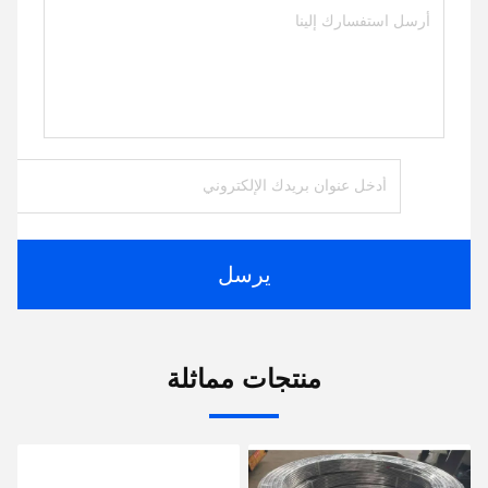
يرسل
منتجات مماثلة