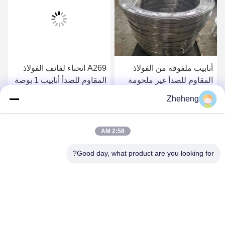
أنابيب ملفوفة من الفولاذ
A269 انحناء لفائف الفولاذ
المقاوم للصدأ غير ملحومة
المقاوم للصدأ أنابيب 1 بوصة
JIS SUS304L Sch10s
JIS SUS316 1000 مم
Zheheng
احصل على افضل سعر
احصل على افضل سعر
2:58 AM
Good day, what product are you looking for?
Wenzhou Zheheng Steel Industry Co.,Ltd
sales@zhehengsteel.com