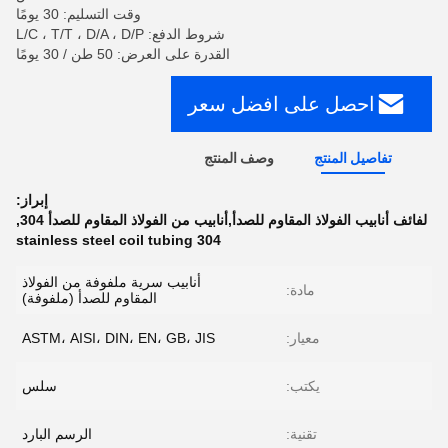
وقت التسليم: 30 يومًا
شروط الدفع: L/C ، T/T ، D/A ، D/P
القدرة على العرض: 50 طن / 30 يومًا
احصل على افضل سعر
تفاصيل المنتج
وصف المنتج
إبراز:
لفائف أنابيب الفولاذ المقاوم للصدأ,أنابيب من الفولاذ المقاوم للصدأ 304
,
304 stainless steel coil tubing
أنابيب سرية ملفوفة من الفولاذ
مادة:
المقاوم للصدأ (ملفوفة)
معيار:
ASTM، AISI، DIN، EN، GB، JIS
يكتب:
سلس
تقنية:
الرسم البارد