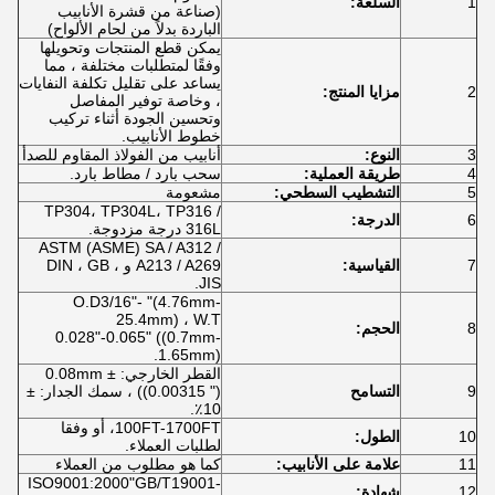
1
السلعة:
(صناعة من قشرة الأنابيب
الباردة بدلاً من لحام الألواح)
يمكن قطع المنتجات وتحويلها
وفقًا لمتطلبات مختلفة ، مما
يساعد على تقليل تكلفة النفايات
2
مزايا المنتج:
، وخاصة توفير المفاصل
وتحسين الجودة أثناء تركيب
خطوط الأنابيب.
3
النوع:
أنابيب من الفولاذ المقاوم للصدأ
4
طريقة العملية:
سحب بارد / مطاط بارد.
5
التشطيب السطحي:
مشعومة
TP304، TP304L، TP316 /
6
الدرجة:
316L درجة مزدوجة.
ASTM (ASME) SA / A312 /
7
القياسية:
A213 / A269 و DIN ، GB ،
JIS.
O.D3/16"- "(4.76mm-
25.4mm) ، W.T
8
الحجم:
0.028"-0.065" ((0.7mm-
1.65mm).
القطر الخارجي: ± 0.08mm
9
التسامح
((0.00315 ") ، سمك الجدار: ±
10٪.
100FT-1700FT، أو وفقا
10
الطول:
لطلبات العملاء.
11
علامة على الأنابيب:
كما هو مطلوب من العملاء
ISO9001:2000"GB/T19001-
12
شهادة: