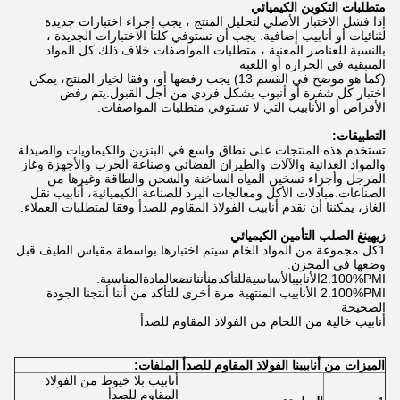
متطلبات التكوين الكيميائي
إذا فشل الاختبار الأصلي لتحليل المنتج ، يجب إجراء اختبارات جديدة
لثنائيات أو أنابيب إضافية. يجب أن تستوفي كلتا الاختبارات الجديدة ،
بالنسبة للعناصر المعنية ، متطلبات المواصفات.خلاف ذلك كل المواد
المتبقية في الحرارة أو اللعبة
(كما هو موضح في القسم 13) يجب رفضها أو، وفقا لخيار المنتج، يمكن
اختبار كل شفرة أو أنبوب بشكل فردي من أجل القبول.يتم رفض
الأقراص أو الأنابيب التي لا تستوفي متطلبات المواصفات.
التطبيقات:
تستخدم هذه المنتجات على نطاق واسع في البنزين والكيماويات والصيدلة
والمواد الغذائية والآلات والطيران الفضائي وصناعة الحرب والأجهزة وغاز
المرجل وأجزاء تسخين المياه الساخنة والشحن والطاقة وغيرها من
الصناعات.مبادلات الأكل ومعالجات البرد للصناعة الكيميائية، أنابيب نقل
الغاز، يمكننا أن نقدم أنابيب الفولاذ المقاوم للصدأ وفقا لمتطلبات العملاء.
زيهينغ الصلب التأمين الكيميائي
1كل مجموعة من المواد الخام سيتم اختبارها بواسطة مقياس الطيف قبل
وضعها في المخزن.
2.100%PMIالأنابيبالأساسيةللتأكدمنأننانضعالمادةالمناسبة.
2.100%PMI الأنابيب المنتهية مرة أخرى للتأكد من أننا أنتجنا الجودة
الصحيحة
أنابيب خالية من اللحام من الفولاذ المقاوم للصدأ
الميزات من أنابيبنا الفولاذ المقاوم للصدأ الملفات:
أنابيب بلا خيوط من الفولاذ
المقاوم للصدأ