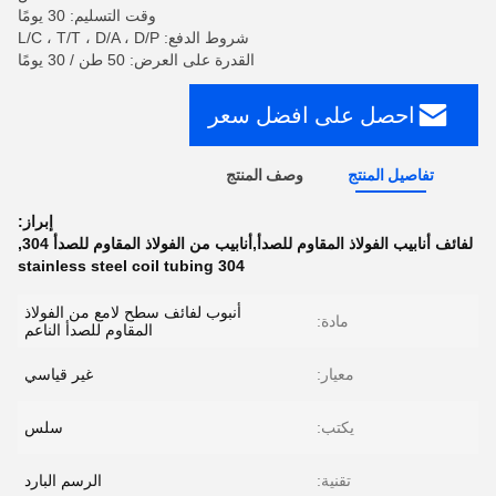
وقت التسليم: 30 يومًا
شروط الدفع: L/C ، T/T ، D/A ، D/P
القدرة على العرض: 50 طن / 30 يومًا
احصل على افضل سعر
تفاصيل المنتج
وصف المنتج
إبراز:
لفائف أنابيب الفولاذ المقاوم للصدأ,أنابيب من الفولاذ المقاوم للصدأ 304
,
304 stainless steel coil tubing
أنبوب لفائف سطح لامع من الفولاذ
مادة:
المقاوم للصدأ الناعم
معيار:
غير قياسي
يكتب:
سلس
تقنية:
الرسم البارد