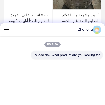
أنابيب ملفوفة من الفولاذ
A269 انحناء لفائف الفولاذ
المقاوم للصدأ غير ملحومة
المقاوم للصدأ أنابيب 1 بوصة
JIS SUS304L Sch10s
JIS SUS316 1000 مم
Zheheng
احصل على افضل سعر
احصل على افضل سعر
5:50 PM
Good day, what product are you looking for?
Wenzhou Zheheng Steel Industry Co.,Ltd
sales@zhehengsteel.com
86-577-86655372
رقم 999 مطار ونجوهو مدينة ونجوهو، شيجيانغ الصين