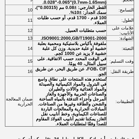
0.028"-0.065"(0.7mm-1.65mm).
القطر الخارجي: ±0.08 مم (0.00315″)،
التسامح:
10
سمك الجدار: ±10%.
100 قدم - 1700 قدم، أو حسب طلبات
الطول:
11
العملاء.
علامات على
حسب متطلبات العميل.
12
الأنابيب:
الشهادة:
ISO9001:2000,GB/T19001-2000.
13
ملفوفة بأكياس بلاستيكية ومحمية بعلبة
التعبئة:
خشبية أو علبة حديدية. وزن كل علبة
14
خشبية لا يزيد عن 1000 كجم.
في الوقت المحدد حسب الاتفاقية. على
وقت التسليم:
15
سبيل المثال، 40 يومًا.
FOB، CIF، عن طريق البحر، عن طريق
طريقة النقل:
16
الجو.
تُستخدم هذه المنتجات على نطاق واسع
في البترول والمواد الكيميائية والصيدلة
والمواد الغذائية والآلات والطيران
والصناعات الحربية والأجهزة والغاز
المرجل وأجزاء التدفئة بالمياه الساخنة
ضمان المعالجة
التطبيقات:
والشحن والطاقة وغيرها من الصناعات.
الحرارية
المبادلات الحرارية والمعالجات الباردة
للصناعات الكيماوية، وخط أنابيب نقل
الغاز، يمكننا تقديم أنابيب الفولاذ المقاوم
للصدأ وفقًا لمتطلبات العملاء.