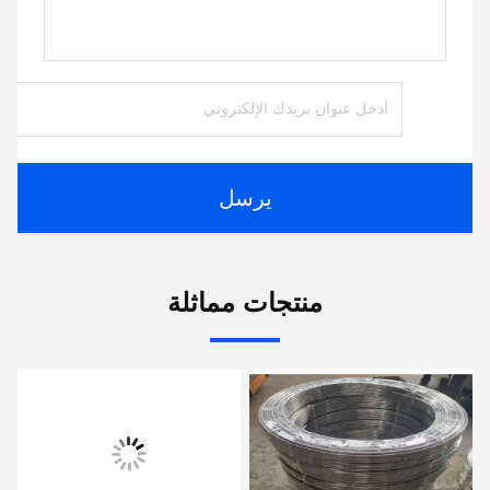
يرسل
منتجات مماثلة