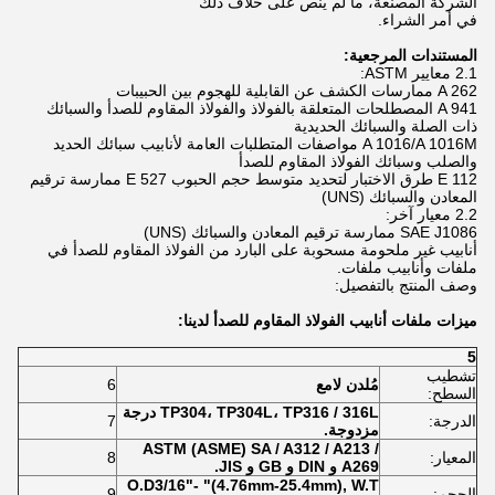
الشركة المصنعة، ما لم ينص على خلاف ذلك
في أمر الشراء.
المستندات المرجعية:
2.1 معايير ASTM:
A 262 ممارسات الكشف عن القابلية للهجوم بين الحبيبات
A 941 المصطلحات المتعلقة بالفولاذ والفولاذ المقاوم للصدأ والسبائك
ذات الصلة والسبائك الحديدية
A 1016/A 1016M مواصفات المتطلبات العامة لأنابيب سبائك الحديد
والصلب وسبائك الفولاذ المقاوم للصدأ
E 112 طرق الاختبار لتحديد متوسط ​​حجم الحبوب E 527 ممارسة ترقيم
المعادن والسبائك (UNS)
2.2 معيار آخر:
SAE J1086 ممارسة ترقيم المعادن والسبائك (UNS)
أنابيب غير ملحومة مسحوبة على البارد من الفولاذ المقاوم للصدأ في
ملفات وأنابيب ملفات.
وصف المنتج بالتفصيل:
ميزات ملفات أنابيب الفولاذ المقاوم للصدأ لدينا:
5
تشطيب
مُلدن لامع
6
السطح:
TP304، TP304L، TP316 / 316L درجة
الدرجة:
7
مزدوجة.
ASTM (ASME) SA / A312 / A213 /
المعيار:
8
A269 و DIN و GB و JIS.
O.D3/16"- "(4.76mm-25.4mm), W.T
الحجم:
9