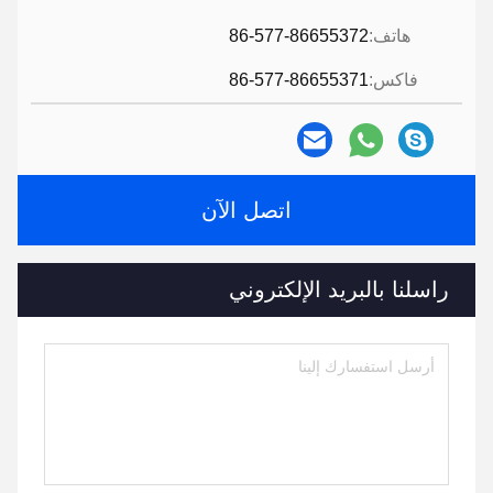
هاتف:
86-577-86655372
فاكس:
86-577-86655371
اتصل الآن
راسلنا بالبريد الإلكتروني