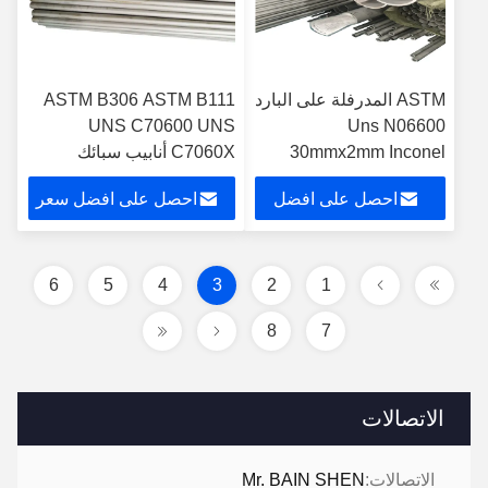
ASTM المدرفلة على البارد
ASTM B306 ASTM B111
UNS C70600 UNS
Uns N06600
30mmx2mm Inconel
C7060X أنابيب سبائك
Seamless Pipe لإزالة
النحاس والنيكل
احصل على افضل
احصل على افضل سعر
الكبريت
سعر
6
5
4
3
2
1
8
7
الاتصالات
الاتصالات:
Mr. BAIN SHEN