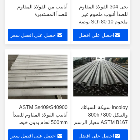
نحى 304 الفولاذ المقاوم
أنابيب من الفولاذ المقاوم
للصدأ أنبوب ملحوم غير
للصدأ المستديرة
ملحوم Sch 80 10 بوصة
احصل على افضل
احصل على افضل سعر
سعر
incoloy سبيكة السبائك
ASTM Ss409/S40900
والنيكل 800 / 800h
أنابيب الفولاذ المقاوم للصدأ
ASTM B167 معيار الرسم
500mm لحام بدون خيط
البارد أو المتفجرات من
2mm سميكة
احصل على افضل
احصل على افضل سعر
مخلفات الحرب