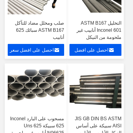
التخليل ASTM B167
صلب ومخلل مضاد للتآكل
Inconel 601 أنابيب غير
ASTM B167 سبائك 625
ملحومة من النيكل
أنابيب
احصل على افضل
احصل على افضل سعر
سعر
JIS GB DIN BS ASTM
مسحوب على البارد Inconel
AISI سبيكة على أساس
625 سبيكة 625 Uns
النيكل الأنابيب والأنابيب
N06625 أنابيب غير ملحومة