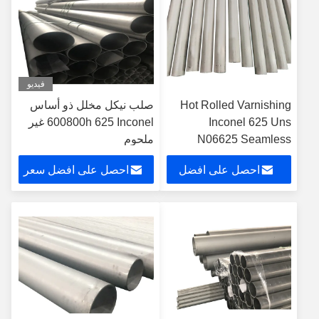
فيديو
Hot Rolled Varnishing
صلب نيكل مخلل ذو أساس
Inconel 625 Uns
600800h 625 Inconel غير
N06625 Seamless
ملحوم
Welded Alloy Pipe
احصل على افضل
احصل على افضل سعر
سعر