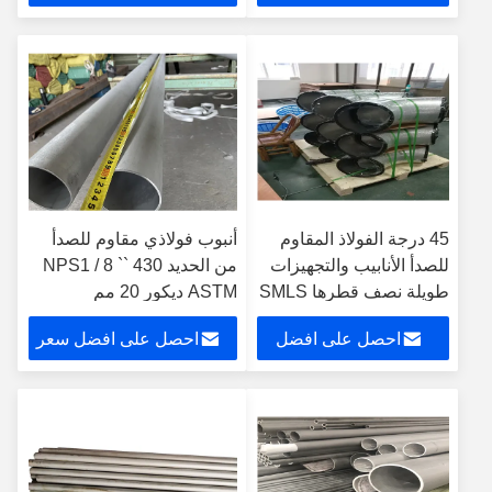
سعر
45 درجة الفولاذ المقاوم
أنبوب فولاذي مقاوم للصدأ
للصدأ الأنابيب والتجهيزات
من الحديد 430 NPS1 / 8 ``
طويلة نصف قطرها SMLS
ASTM ديكور 20 مم
DIN2605 ، EN10253
احصل على افضل
احصل على افضل سعر
سعر