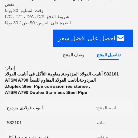
قفص
وقت التسليم: 30 يوما
شروط الدفع: L/C ، T/T ، D/A ، D/P
القدرة على العرض: 50 طن / 30 يومًا
احصل على افضل سعر
تفاصيل المنتج
وصف المنتج
إبراز:
S32101 أنابيب الفولاذ المزدوجة,مقاومة التآكل في أنابيب الفولاذ
المزدوجة,أنابيب الفولاذ المقاوم للصدأ ATSM A790
,
Duplex Steel Pipe corrosion resistance
,
ATSM A790 Duplex Stainless Steel Pipe
اسم المنتج:
أنبوب فولاذي مزدوج
مادة:
S32101
صفات:
مقاومة عامة جيدة للتآكل