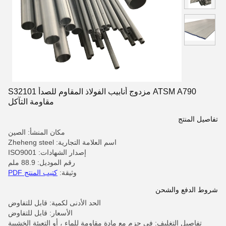
ATSM A790 مزدوج أنابيب الفولاذ المقاوم للصدأ S32101
مقاومة التآكل
تفاصيل المنتج
مكان المنشأ: الصين
اسم العلامة التجارية: Zheheng steel
إصدار الشهادات: ISO9001
رقم الموديل: 88.9 ملم
وثيقة:
كتيب المنتج PDF
شروط الدفع والشحن
الحد الأدنى لكمية: قابل للتفاوض
الأسعار: قابل للتفاوض
تفاصيل التغليف: في حزم مع مادة مقاومة للماء ، أو التعبئة الخشبية