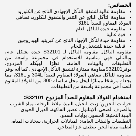
الخصائص:
مقاومة عالية لتشقق التآكل الإجهادي الناتج عن الكلوريد
مقاومة التآكل الناتج عن التنقر والشقوق للكلوريد تضاهي
الفولاذ المقاوم للصدأ 316L
مقاومة جيدة للتآكل العام
قوة عالية
مقاومة جيدة لتآكل الإجهاد الناتج عن كبريتيد الهيدروجين
قابلية جيدة للتشغيل واللحام
مقاومة التآكل: مقاومة التآكل لـ S3
2101 جيدة بشكل عام،
وبالتالي فهي مناسبة للاستخدام في مجموعة واسعة من
التطبيقات والبيئات العامة. نظرًا لهيكله المزدوج،
يوفر
S32101
مقاومة ممتازة لتشقق التآكل الإجهادي. كما أنه يوفر
مقاومة للتآكل تضاهي الفولاذ المقاوم للصدأ 304L و 316L، مما
يجعله مرشحًا ممتازًا ليحل محل سلسلة 300 من الفولاذ المقاوم
للصدأ في مجموعة واسعة من التطبيقات.
استخدام الفولاذ المقاوم للصدأ المزدوج S32101:
خزانات التخزين: زيت النخيل، النبيذ، ملاط الرخام، مياه الشرب
والصرف الصحي، الإيثانول، عصير الفاكهة، الديزل الحيوي
البنية التحتية: الجسور، بوابات السدود
التطبيقات والبيئات العامة: المبادلات الحرارية، سخانات المياه،
أنظمة مياه البحر، تنظيف غاز المداخن.