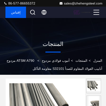
86-577-86655372
sales@zhehengsteel.com
إقتباس
المنتجات
المنزل
>
المنتجات
>
أنبوب فولاذي مزدوج
>
ATSM A790 مزدوج
أنابيب الفولاذ المقاوم للصدأ S32101 مقاومة التآكل