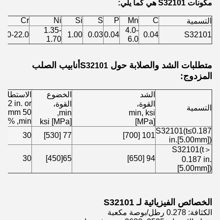
مكونات S32101 هي كما يلي:
Cr
Ni
Si
S
P
Mn
C
التسمية
1.35-
4.0-
1.0-22.0
1.00
0.03
0.04
0.04
S32101
1.70
6.0
متطلبات الشد والصلابة حول S
أنابيب الصلب
32101
المزدوج:
الشد
الخضوع
الاستطالة
in 2 in. or
القوة،
القوة،
التسمية
50 mm,
min,
min, ksi
min, %
ksi [MPa]
[MPa]
S32101(t≤0.187
30
77 [530]
101 [700]
in.[5.00mm])
S32101(t＞
30
65[450]
94 [650]
0.187 in.
[5.00mm])
الخصائص الفيزيائية لـ S32101
الكثافة: 0.278 رطل/بوصة مكعبة