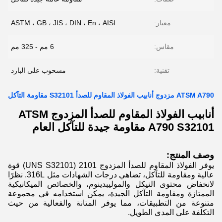
معيار:
ASTM ، GB ، JIS ، DIN ، En ، AISI
مقاس:
6 مم - 325 مم
تقنية:
مسحوب على البارد
ATSM A790 مزدوج أنابيب الفولاذ المقاوم للصدأ S32101 مقاومة التآكل
أنابيب الفولاذ المقاوم للصدأ المزدوج ATSM
A790 S32101 مقاومة جيدة للتآكل العام
وصف المنتج:
يوفر الفولاذ المقاوم للصدأ المزدوج 2101 (UNS S32101) قوة
عالية ومقاومة للتآكل، تضاهي درجات الشهادات مثل 316L. نظرًا
لانخفاض محتوى النيكل والموليبدينوم، والخصائص الميكانيكية
الممتازة ومقاومة التآكل الجيدة، يمكن استخدامه في مجموعة
متنوعة من التطبيقات، مما يوفر المتانة والفعالية من حيث
التكلفة على المدى الطويل.