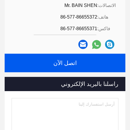
الاتصالات:
Mr. BAIN SHEN
هاتف:
86-577-86655372
فاكس:
86-577-86655371
اتصل الآن
راسلنا بالبريد الإلكتروني