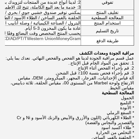
تفوقي
2: لدينا أنواع عديدة من المنتجات لتزويدك بخدمة الشباك الواحد.
3: خدمة ما بعد البيع الكاملة، تتيح لك الاطمئنان للشراء.
تغليف المنتج
يمكنني توفير صندوق خشبي جوي / بحري / بري
المعالجة السطحية
الجلفنة بالغمر الساخن / الطلاء الأسود / الطلاء
استخدام المنتج
البترول / الصناعة الكيميائية / وصلة أنابيب الس
عادة ما يكون المخزون 3-5 أيام.
تاريخ التسليم
يحسب المنتج المخصص وقت البضائع وفقًا للكم
L/CD/AD/PT/TWestern UnionMoneyGram
طريقة الدفع
مراقبة الجودة ومعدات الكشف
عمل قسم مراقبة الجودة لدينا هو الفحص والفحص النهائي. نعدك بما يلي:
1. تحقق من المواد الخام قبل الإنتاج..
2. قم بإجراء الفحص أثناء الإنتاج.
3. قم بإجراء فحص بنسبة 100٪ قبل الشحن.
آلة قياس الإحداثيات، الفرجار، المجهر، الميكرومتر، DEM، مقياس
الارتفاع ولوحة Marbel من المستوى 00، مقياس الحلقة، ثلاثة دبابيس،
مقياس الخيط.
المعالجة السطحية
الخمول
* التلميع
* الأنودة
* السفع الرملي
* الطلاء الكهربائي (اللون والأزرق والأبيض والزنك الأسود و Ni و Cr
والقصدير والنحاس والفضة)
* طلاء أكسيد أسود
* التخلص من الحرارة
* الجلفنة بالغمر الساخن