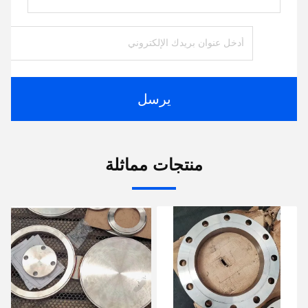
يرسل
منتجات مماثلة