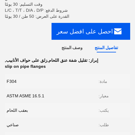
وقت التسليم: 30 يومًا
شروط الدفع: L/C ، T/T ، D/A ، D/P
القدرة على العرض: 50 طن / 30 يومًا
احصل على افضل سعر
تفاصيل المنتج
وصف المنتج
إبراز:
تقليل شفة عنق اللحام,زلق على حواف الأنابيب
,
slip on pipe flanges
مادة:
F304
معيار:
ASTM ASME 16.5.1
يكتب:
بعقب اللحام
طلب:
صناعي