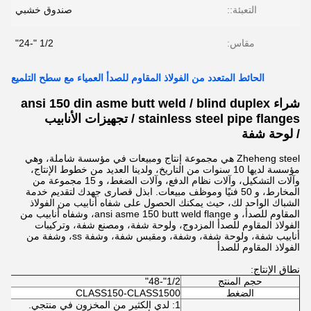
التعبئة::
صندوق خشبي
مقاس:
1/2 "-24"
الحائط المتعدد من الفولاذ المقاوم للصدأ العمياء مع سطح التلميع
شراء ansi 150 din asme butt weld / blind duplex
stainless steel pipe flanges / تجهيزات الأنابيب
/ لوحة شفة
Zheheng steel هي مجموعة إنتاج ومبيعات في مؤسسة شاملة، وهي
مؤسسة لديها 10 سنوات من التاريخ، ولدينا العديد من خطوط الإنتاج،
وآلات التشكيل، وآلات نظام الدفع، وآلات الضغط، و 15 مجموعة من
المخارط، و 50 فنيًا وموظف مبيعات. ابذل قصارى جهدك لتقديم خدمة
الشباك الواحد لك، حيث يمكنك الحصول على شفاه أنابيب من الفولاذ
المقاوم للصدأ، و ansi asme 150 butt weld flange، وشفاه أنابيب من
الفولاذ المقاوم للصدأ المزدوج، ولوحة شفة، ومصنع شفة، وتركيبات
أنابيب شفة، ولوحة شفة، وشفة، ومقبس شفة، وشفة ss، وشفة من
الفولاذ المقاوم للصدأ
نطاق الإنتاج:
حجم المنتج
1/2"-48"
الضغط
CLASS150-CLASS1500
1: لدي الكثير من المخزون في منتجي.