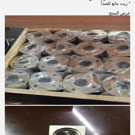
* زيت مانع للصدأ
عرض المنتج: