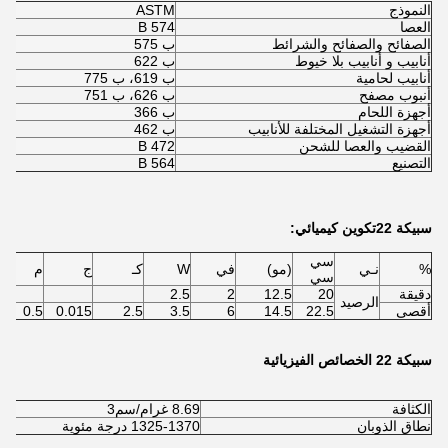
النموذج
ASTM
العصا
B 574
الصفائح والصفائح والشرائط
ب 575
أنابيب و أنابيب بلا خيوط
ب 622
أنابيب لحامية
ب 619، ب 775
أنبوب مصفح
ب 626، ب 751
أجهزة اللحام
ب 366
أجهزة التشغيل المختلفة للأنابيب
ب 462
القضيب والعصا للشحن
B 472
التصنيع
B 564
سبيكة 22تكوين كيميائي:
سي
%
نـي
(مو)
في
W
كـ
ج
م
سي
دقيقة
20
12.5
2
2.5
الرصيد
أقصى
22.5
14.5
6
3.5
2.5
0.015
0.5
سبيكة 22 الخصائص الفيزيائية
الكثافة
8.69 غرام/سم3
نطاق الذوبان
1325-1370 درجة مئوية