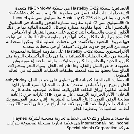
الخصائص: سبيكة Hastelloy C-22 هي سبيكة Ni-Cr-Mo-W متعددة
الاستخدامات ذات أداء أفضل في مقاومة التآكل من سبيكات Ni-Cr-Mo
الأخرى ، بما في ذلك Hastelloy C-276 ،هاستيلوى سي-4 و Inconel
625الستيلوى سي 22 لديه مقاومة ممتازة للجحور والفساد في الشقوق
والتكسير التآكل.لديها مقاومة ممتازة لوسائل الأكسدة المائية بما في ذلك
الكلور الرطب والخلطات التي تحتوي على حمض النيتريك أو الأحماض
الأكسدة مع أيونات الكلوريدكما أنها توفر مقاومة مثالية للبيئات التي تواجه
فيها ظروف التخفيف والأكسدة في تدفقات العملية.لذلك يمكن استخدامه
حيث من المرجح حدوث ظروف "ضيقة" أو في محطات متعددة
الأغراضيحتوي سبيكة Hastelloy C-22 على مقاومة استثنائية لمجموعة
واسعة من بيئات العمليات الكيميائية ، بما في ذلك المأكسدات القوية مثل
كلوريد الحديد والنحاس ، الكلور ،محلولات ملوثة ساخنة (عضوية وغير
عضوية)، حمض النمل والخل، وanhydride الخل، ومياه البحر ومحلولات
المالح.مما يجعلها مناسبة لمعظم تطبيقات العمليات الكيميائية في الحالة
المطوية.
التطبيقات: المعالجة الكيميائية التي تنطوي على حمض الخل، وanhydride
الخل ومزيج من الأحماض المعقدة؛ عمليات المخلل؛ تصنيع السيلوفان؛
أنظمة التكلور؛ أوراق التكلفة الكهربائية،النفقات التوسعيةأنظمة غازات
الدخان ؛ الآبار الحرارية الأرضية ؛ غازات فرن HF ؛ غازات حرق ؛ إعادة
معالجة الوقود النووي ؛ إنتاج المبيدات الحشرية ؛ إنتاج حمض الفوسفوريك
؛ مبادلات الحرارةأنظمة التفريغ الانتقائية؛ أبراج تبريد ثاني أكسيد الكبريت؛
أنظمة السلفونات؛ وتغطية اللحام.
ملاحظة: هاستيلو و C-22 هي علامات تجارية مسجلة لشركة Haynes
International، Inc. Inconel هي علامة تجارية مسجلة لمجموعة شركات
شركة Special Metals Corporation.