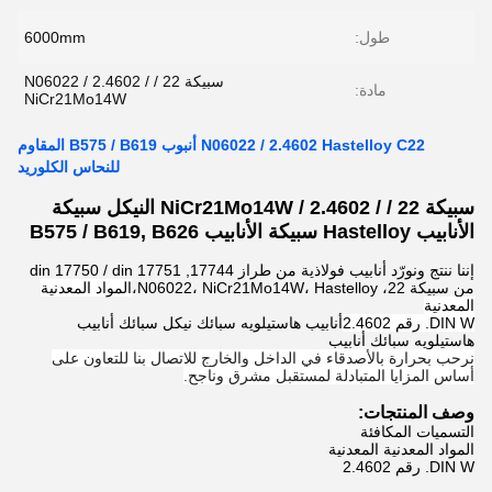
طول:
6000mm
سبيكة 22 / N06022 / 2.4602 /
مادة:
NiCr21Mo14W
N06022 / 2.4602 Hastelloy C22 أنبوب B575 / B619 المقاوم
للنحاس الكلوريد
سبيكة 22 / / 2.4602 / NiCr21Mo14W النيكل سبيكة
الأنابيب Hastelloy سبيكة الأنابيب B575 / B619, B626
إننا ننتج ونورّد أنابيب فولاذية من طراز 17744, din 17750 / din 17751
من سبيكة 22، N06022، NiCr21Mo14W، Hastelloy،
المواد المعدنية
المعدنية
DIN W. رقم 2.4602
أنابيب هاستيلويه سبائك نيكل سبائك أنابيب
هاستيلويه سبائك أنابيب
نرحب بحرارة بالأصدقاء في الداخل والخارج للاتصال بنا للتعاون على
أساس المزايا المتبادلة لمستقبل مشرق وناجح.
وصف المنتجات:
التسميات المكافئة
المواد المعدنية المعدنية
DIN W. رقم 2.4602