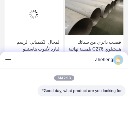
قضيب دائري من سبائك
المجال الكيميائي الرسم
هستيلوي C276 بلمسة نهائية
البارد لأنبوب هاستيلو
مطحونة A240 / B409
Zheheng
ملحوم N10276 / 2.4819
احصل على افضل سعر
احصل على افضل سعر
2:13 AM
Good day, what product are you looking for?
Wenzhou Zheheng Steel Industry Co.,Ltd
sales@zhehengsteel.com