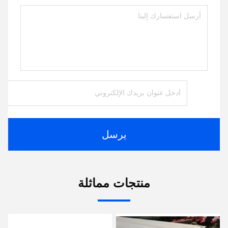
يرسل
منتجات مماثلة