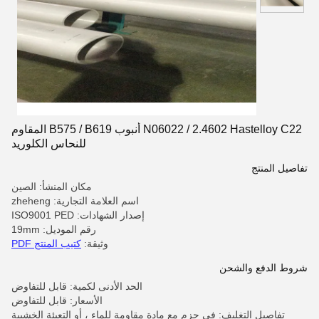
N06022 / 2.4602 Hastelloy C22 أنبوب B575 / B619 المقاوم
للنحاس الكلوريد
تفاصيل المنتج
مكان المنشأ: الصين
اسم العلامة التجارية: zheheng
إصدار الشهادات: ISO9001 PED
رقم الموديل: 19mm
وثيقة:
كتيب المنتج PDF
شروط الدفع والشحن
الحد الأدنى لكمية: قابل للتفاوض
الأسعار: قابل للتفاوض
تفاصيل التغليف: في حزم مع مادة مقاومة للماء ، أو التعبئة الخشبية