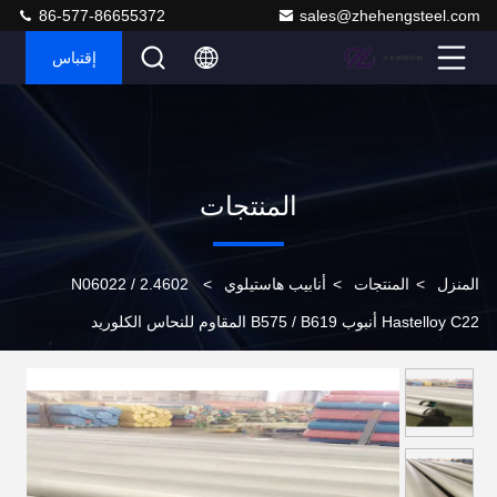
86-577-86655372
sales@zhehengsteel.com
إقتباس
المنتجات
المنزل
>
المنتجات
>
أنابيب هاستيلوي
>
N06022 / 2.4602
Hastelloy C22 أنبوب B575 / B619 المقاوم للنحاس الكلوريد