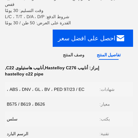
قفص
وقت التسليم: 30 يومًا
شروط الدفع: L/C ، T/T ، D/A ، D/P
القدرة على العرض: 50 طن / 30 يومًا
احصل على افضل سعر
تفاصيل المنتج
وصف المنتج
إبراز:
أنابيب Hastelloy C276,أنابيب هاستيلوى C22
,
hastelloy c22 pipe
شهادات:
ABS ، DNV ، GL ، BV ، PED 97/23 / EC ،
معيار:
B575 / B619 ، B626
يكتب:
سلس
تقنية:
الرسم البارد