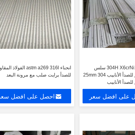
304H X6crNi18-10 1.4948 سلس
انحناء astm a269 316l الفولاذ الم
الفولاذ المقاوم للصدأ الأنابيب 25mm 304
للصدأ برايت صلب مع مرونة البعد
 للصدأ الأنابيب
 على افضل سعر
احصل على افضل سعر