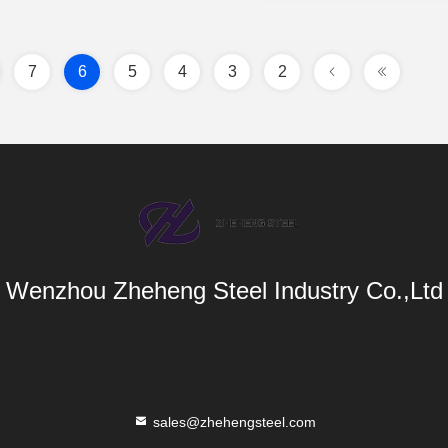
7
6
5
4
3
2
Wenzhou Zheheng Steel Industry Co.,Ltd
sales@zhehengsteel.com