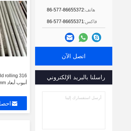
هاتف:
86-577-86655372
فاكس:
86-577-86655371
اتصل الآن
راسلنا بالبريد الإلكتروني
أنبوب أبعاد Od 25mm / 28mm صناعيّ
احصل