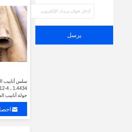
يرسل
سلس أنابيب الف
بوصة 7 بوصة
احصل