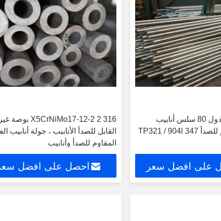
DIN قياسي جدول 80 سلس أنابيب
316 X5CrNiMo17-12-2 2 بوصة غي
TP321 / 904l
القابل للصدأ الأنابيب ، جولة أنابيب الف
المقاوم للصدأ وأنابيب
 على افضل سعر
احصل على افضل سعر