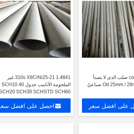
cold rolling 316 صلب الذى لا يصدأ
310s X8CrNi25-21 1.4841 غير
الملحومة الأنابيب جدول 40 SCH10
SCH20 SCH30 SCHSTD SCH60
 على افضل سعر
احصل على افضل سعر