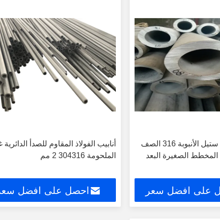
متري ستانلس ستيل الأنبوبة 316 الصف
أنابيب الفولاذ المقاوم للصدأ الدائرية غ
 المخطط الصغيرة البعد
الملحومة 304316 2 مم
 على افضل سعر
احصل على افضل سعر